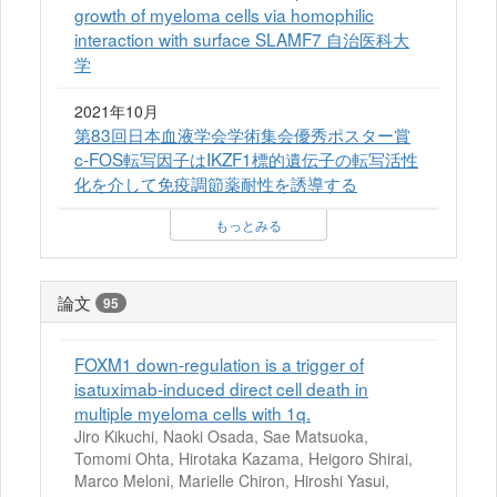
growth of myeloma cells via homophilic
interaction with surface SLAMF7 自治医科大
学
2021年10月
第83回日本血液学会学術集会優秀ポスター賞
c-FOS転写因子はIKZF1標的遺伝子の転写活性
化を介して免疫調節薬耐性を誘導する
もっとみる
論文
95
FOXM1 down-regulation is a trigger of
isatuximab-induced direct cell death in
multiple myeloma cells with 1q.
Jiro Kikuchi, Naoki Osada, Sae Matsuoka,
Tomomi Ohta, Hirotaka Kazama, Heigoro Shirai,
Marco Meloni, Marielle Chiron, Hiroshi Yasui,