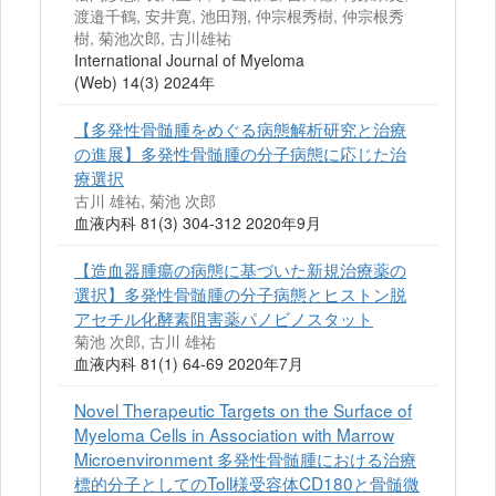
渡邉千鶴, 安井寛, 池田翔, 仲宗根秀樹, 仲宗根秀
樹, 菊池次郎, 古川雄祐
International Journal of Myeloma
(Web) 14(3) 2024年
【多発性骨髄腫をめぐる病態解析研究と治療
の進展】多発性骨髄腫の分子病態に応じた治
療選択
古川 雄祐, 菊池 次郎
血液内科 81(3) 304-312 2020年9月
【造血器腫瘍の病態に基づいた新規治療薬の
選択】多発性骨髄腫の分子病態とヒストン脱
アセチル化酵素阻害薬パノビノスタット
菊池 次郎, 古川 雄祐
血液内科 81(1) 64-69 2020年7月
Novel Therapeutic Targets on the Surface of
Myeloma Cells in Association with Marrow
Microenvironment 多発性骨髄腫における治療
標的分子としてのToll様受容体CD180と骨髄微