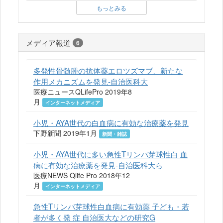
もっとみる
メディア報道
6
多発性骨髄腫の抗体薬エロツズマブ、新たな
作用メカニズムを発見-自治医科大
医療ニュースQLifePro 2019年8
月
インターネットメディア
小児・AYA世代の白血病に有効な治療薬を発見
下野新聞 2019年1月
新聞・雑誌
小児・AYA世代に多い急性Tリンパ芽球性白 血
病に有効な治療薬を発見-自治医科大ら
医療NEWS Qlife Pro 2018年12
月
インターネットメディア
急性Tリンパ芽球性白血病に有効薬 子ども・若
者が多く発 症 自治医大などの研究G