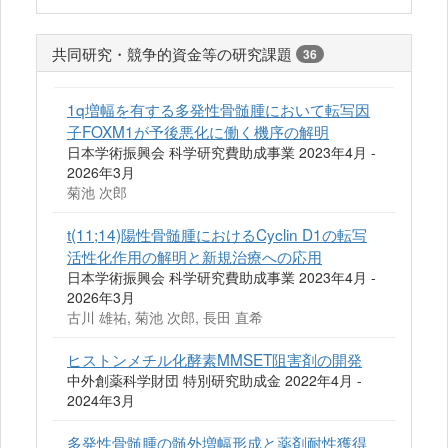
共同研究・競争的資金等の研究課題
36
1q増幅を有する多発性骨髄腫において転写因
子FOXM1が予後悪化に働く機序の解明
日本学術振興会 科学研究費助成事業 2023年4月 -
2026年3月
菊池 次郎
t(11;14)陽性骨髄腫におけるCyclin D1の転写
活性化作用の解明と新規治療への応用
日本学術振興会 科学研究費助成事業 2023年4月 -
2026年3月
古川 雄祐, 菊池 次郎, 長田 直希
ヒストンメチル化酵素MMSET阻害剤の開発
中外創薬科学財団 特別研究助成金 2022年4月 -
2024年3月
多発性骨髄腫の髄外増幅形成と薬剤耐性獲得