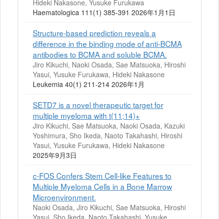
Hideki Nakasone, Yusuke Furukawa
Haematologica 111(1) 385-391 2026年1月1日
Structure-based prediction reveals a
difference in the binding mode of anti-BCMA
antibodies to BCMA and soluble BCMA.
Jiro Kikuchi, Naoki Osada, Sae Matsuoka, Hiroshi
Yasui, Yusuke Furukawa, Hideki Nakasone
Leukemia 40(1) 211-214 2026年1月
SETD7 is a novel therapeutic target for
multiple myeloma with t(11;14)+
Jiro Kikuchi, Sae Matsuoka, Naoki Osada, Kazuki
Yoshimura, Sho Ikeda, Naoto Takahashi, Hiroshi
Yasui, Yusuke Furukawa, Hideki Nakasone
2025年9月3日
c-FOS Confers Stem Cell-like Features to
Multiple Myeloma Cells in a Bone Marrow
Microenvironment.
Naoki Osada, Jiro Kikuchi, Sae Matsuoka, Hiroshi
Yasui, Sho Ikeda, Naoto Takahashi, Yusuke