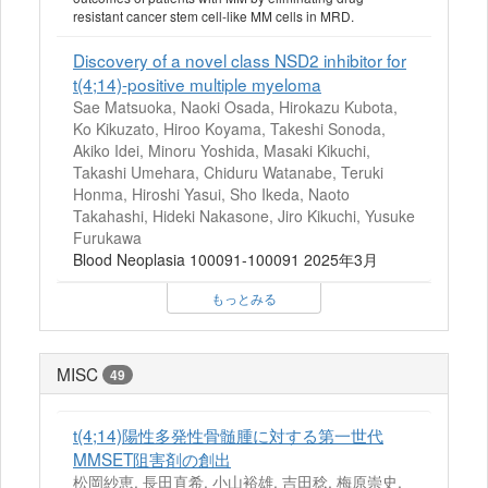
resistant cancer stem cell-like MM cells in MRD.
Discovery of a novel class NSD2 inhibitor for
t(4;14)-positive multiple myeloma
Sae Matsuoka, Naoki Osada, Hirokazu Kubota,
Ko Kikuzato, Hiroo Koyama, Takeshi Sonoda,
Akiko Idei, Minoru Yoshida, Masaki Kikuchi,
Takashi Umehara, Chiduru Watanabe, Teruki
Honma, Hiroshi Yasui, Sho Ikeda, Naoto
Takahashi, Hideki Nakasone, Jiro Kikuchi, Yusuke
Furukawa
Blood Neoplasia 100091-100091 2025年3月
もっとみる
MISC
49
t(4;14)陽性多発性骨髄腫に対する第一世代
MMSET阻害剤の創出
松岡紗恵, 長田直希, 小山裕雄, 吉田稔, 梅原崇史,