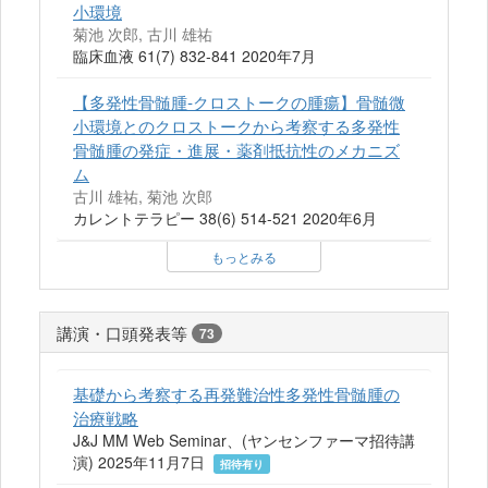
小環境
菊池 次郎, 古川 雄祐
臨床血液 61(7) 832-841 2020年7月
【多発性骨髄腫-クロストークの腫瘍】骨髄微
小環境とのクロストークから考察する多発性
骨髄腫の発症・進展・薬剤抵抗性のメカニズ
ム
古川 雄祐, 菊池 次郎
カレントテラピー 38(6) 514-521 2020年6月
もっとみる
講演・口頭発表等
73
基礎から考察する再発難治性多発性骨髄腫の
治療戦略
J&J MM Web Seminar、(ヤンセンファーマ招待講
演) 2025年11月7日
招待有り