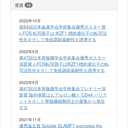
受賞
19
2022年10月
第84回日本血液学会学術集会優秀ポスター賞
c-FOS 転写因子は IKZF1 標的遺伝子の転写活
性化を介して免疫調節薬耐性を誘導する
2022年5月
第47回日本骨髄腫学会学術集会優秀ポスター
演題賞 c-FOS転写因子はIKZF1標的遺伝子の転
写活性化を介して免疫調節薬耐性を誘導する
2022年5月
第47回日本骨髄腫学会学術集会プレナリー演
題賞 髄外病変はヒアルロン酸と CD44 バリア
ントを介した骨髄腫細胞同士の凝集から発症
する
2021年11月
優秀論文賞 Soluble SLAMF7 promotes the