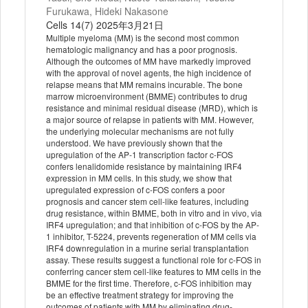
Furukawa, Hideki Nakasone
Cells 14(7) 2025年3月21日
Multiple myeloma (MM) is the second most common
hematologic malignancy and has a poor prognosis.
Although the outcomes of MM have markedly improved
with the approval of novel agents, the high incidence of
relapse means that MM remains incurable. The bone
marrow microenvironment (BMME) contributes to drug
resistance and minimal residual disease (MRD), which is
a major source of relapse in patients with MM. However,
the underlying molecular mechanisms are not fully
understood. We have previously shown that the
upregulation of the AP-1 transcription factor c-FOS
confers lenalidomide resistance by maintaining IRF4
expression in MM cells. In this study, we show that
upregulated expression of c-FOS confers a poor
prognosis and cancer stem cell-like features, including
drug resistance, within BMME, both in vitro and in vivo, via
IRF4 upregulation; and that inhibition of c-FOS by the AP-
1 inhibitor, T-5224, prevents regeneration of MM cells via
IRF4 downregulation in a murine serial transplantation
assay. These results suggest a functional role for c-FOS in
conferring cancer stem cell-like features to MM cells in the
BMME for the first time. Therefore, c-FOS inhibition may
be an effective treatment strategy for improving the
outcomes of patients with MM by eliminating drug-