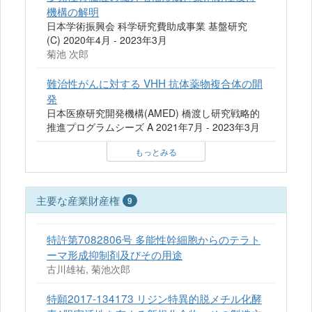
機構の解明
日本学術振興会 科学研究費助成事業 基盤研究
(C) 2020年4月 - 2023年3月
菊池 次郎
難治性がんに対する VHH 抗体薬物複合体の開
発
日本医療研究開発機構(AMED) 橋渡し研究戦略的
推進プログラムシーズ A 2021年7月 - 2023年3月
もっとみる
主要な産業財産権
9
特許第7082806号 多能性幹細胞からのテラト
ーマ形成抑制剤及びその用途
古川雄祐, 菊池次郎
特願2017-134173 リジン特異的脱メチル化酵