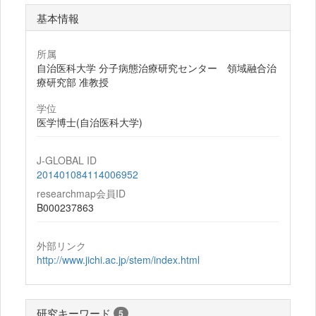
基本情報
所属
自治医科大学 分子病態治療研究センター 領域融合治
療研究部 准教授
学位
医学博士(自治医科大学)
J-GLOBAL ID
201401084114006952
researchmap会員ID
B000237863
外部リンク
http://www.jichi.ac.jp/stem/index.html
研究キーワード
5