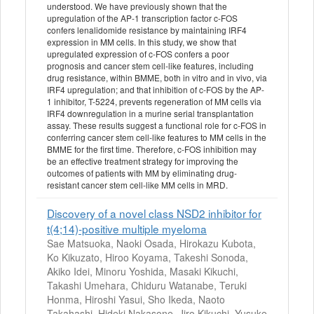
understood. We have previously shown that the
upregulation of the AP-1 transcription factor c-FOS
confers lenalidomide resistance by maintaining IRF4
expression in MM cells. In this study, we show that
upregulated expression of c-FOS confers a poor
prognosis and cancer stem cell-like features, including
drug resistance, within BMME, both in vitro and in vivo, via
IRF4 upregulation; and that inhibition of c-FOS by the AP-
1 inhibitor, T-5224, prevents regeneration of MM cells via
IRF4 downregulation in a murine serial transplantation
assay. These results suggest a functional role for c-FOS in
conferring cancer stem cell-like features to MM cells in the
BMME for the first time. Therefore, c-FOS inhibition may
be an effective treatment strategy for improving the
outcomes of patients with MM by eliminating drug-
resistant cancer stem cell-like MM cells in MRD.
Discovery of a novel class NSD2 inhibitor for
t(4;14)-positive multiple myeloma
Sae Matsuoka, Naoki Osada, Hirokazu Kubota,
Ko Kikuzato, Hiroo Koyama, Takeshi Sonoda,
Akiko Idei, Minoru Yoshida, Masaki Kikuchi,
Takashi Umehara, Chiduru Watanabe, Teruki
Honma, Hiroshi Yasui, Sho Ikeda, Naoto
Takahashi, Hideki Nakasone, Jiro Kikuchi, Yusuke