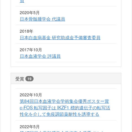
2020年5月
日本骨髄腫学会 代議員
2018年
日本白血病基金 研究助成金予備審査委員
2017年10月
日本血液学会 評議員
受賞
19
2022年10月
第84回日本血液学会学術集会優秀ポスター賞
c-FOS 転写因子は IKZF1 標的遺伝子の転写活
性化を介して免疫調節薬耐性を誘導する
2022年5月