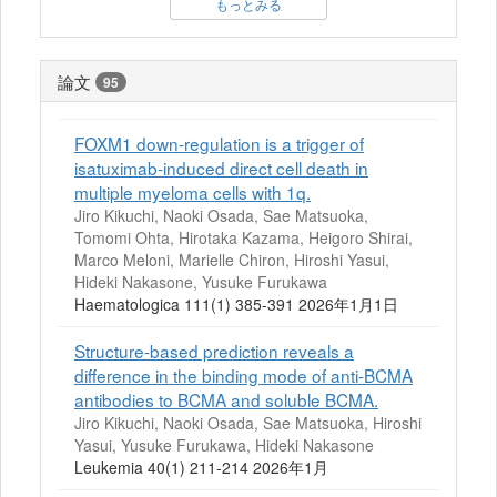
もっとみる
論文
95
FOXM1 down-regulation is a trigger of
isatuximab-induced direct cell death in
multiple myeloma cells with 1q.
Jiro Kikuchi, Naoki Osada, Sae Matsuoka,
Tomomi Ohta, Hirotaka Kazama, Heigoro Shirai,
Marco Meloni, Marielle Chiron, Hiroshi Yasui,
Hideki Nakasone, Yusuke Furukawa
Haematologica 111(1) 385-391 2026年1月1日
Structure-based prediction reveals a
difference in the binding mode of anti-BCMA
antibodies to BCMA and soluble BCMA.
Jiro Kikuchi, Naoki Osada, Sae Matsuoka, Hiroshi
Yasui, Yusuke Furukawa, Hideki Nakasone
Leukemia 40(1) 211-214 2026年1月