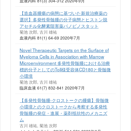
血液内科 81(3) 304-312 2020年9月
【造血器腫瘍の病態に基づいた新規治療薬の
選択】多発性骨髄腫の分子病態とヒストン脱
アセチル化酵素阻害薬パノビノスタット
菊池 次郎, 古川 雄祐
血液内科 81(1) 64-69 2020年7月
Novel Therapeutic Targets on the Surface of
Myeloma Cells in Association with Marrow
Microenvironment 多発性骨髄腫における治療
標的分子としてのToll様受容体CD180と骨髄微
小環境
菊池 次郎, 古川 雄祐
臨床血液 61(7) 832-841 2020年7月
【多発性骨髄腫-クロストークの腫瘍】骨髄微
小環境とのクロストークから考察する多発性
骨髄腫の発症・進展・薬剤抵抗性のメカニズ
ム
古川 雄祐, 菊池 次郎