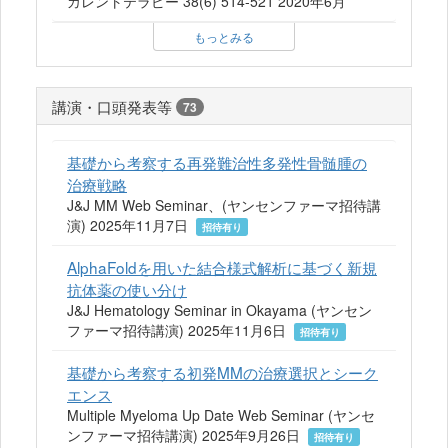
カレントテラピー 38(6) 514-521 2020年6月
もっとみる
講演・口頭発表等
73
基礎から考察する再発難治性多発性骨髄腫の
治療戦略
J&J MM Web Seminar、(ヤンセンファーマ招待講
演) 2025年11月7日
招待有り
AlphaFoldを用いた結合様式解析に基づく新規
抗体薬の使い分け
J&J Hematology Seminar in Okayama (ヤンセン
ファーマ招待講演) 2025年11月6日
招待有り
基礎から考察する初発MMの治療選択とシーク
エンス
Multiple Myeloma Up Date Web Seminar (ヤンセ
ンファーマ招待講演) 2025年9月26日
招待有り