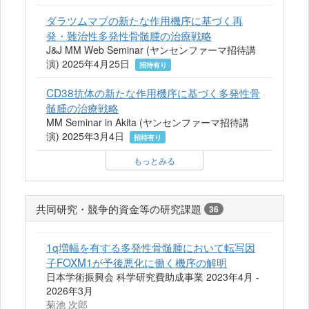
ダラツムマブの新たな作用機序に基づく再
発・難治性多発性骨髄腫の治療戦略
J&J MM Web Seminar (ヤンセンファーマ招待講
演) 2025年4月25日
招待有り
CD38抗体の新たな作用機序に基づく多発性骨
髄腫の治療戦略
MM Seminar in Akita (ヤンセンファーマ招待講
演) 2025年3月4日
招待有り
もっとみる
共同研究・競争的資金等の研究課題
36
1q増幅を有する多発性骨髄腫において転写因
子FOXM1が予後悪化に働く機序の解明
日本学術振興会 科学研究費助成事業 2023年4月 -
2026年3月
菊池 次郎