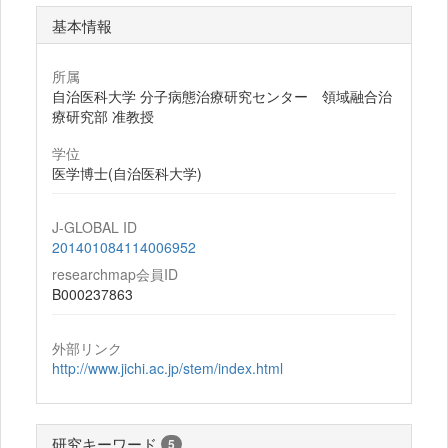
基本情報
所属
自治医科大学 分子病態治療研究センター 領域融合治
療研究部 准教授
学位
医学博士(自治医科大学)
J-GLOBAL ID
201401084114006952
researchmap会員ID
B000237863
外部リンク
http://www.jichi.ac.jp/stem/index.html
研究キーワード
5