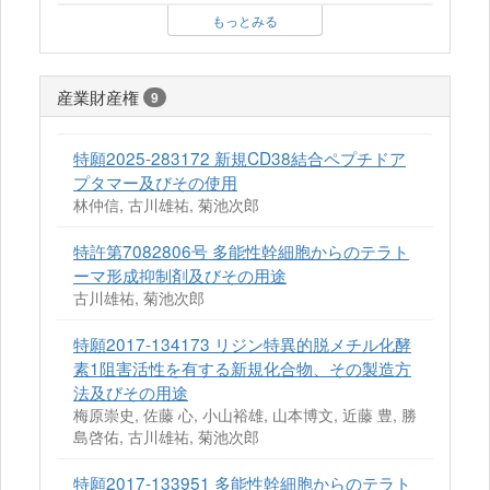
もっとみる
産業財産権
9
特願2025-283172 新規CD38結合ペプチドア
プタマー及びその使用
林仲信, 古川雄祐, 菊池次郎
特許第7082806号 多能性幹細胞からのテラト
ーマ形成抑制剤及びその用途
古川雄祐, 菊池次郎
特願2017-134173 リジン特異的脱メチル化酵
素1阻害活性を有する新規化合物、その製造方
法及びその用途
梅原崇史, 佐藤 心, 小山裕雄, 山本博文, 近藤 豊, 勝
島啓佑, 古川雄祐, 菊池次郎
特願2017-133951 多能性幹細胞からのテラト