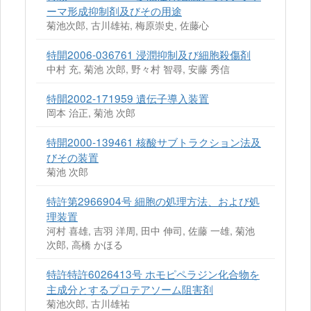
ーマ形成抑制剤及びその用途
菊池次郎, 古川雄祐, 梅原崇史, 佐藤心
特開2006-036761 浸潤抑制及び細胞殺傷剤
中村 充, 菊池 次郎, 野々村 智尋, 安藤 秀信
特開2002-171959 遺伝子導入装置
岡本 治正, 菊池 次郎
特開2000-139461 核酸サブトラクション法及
びその装置
菊池 次郎
特許第2966904号 細胞の処理方法、および処
理装置
河村 喜雄, 吉羽 洋周, 田中 伸司, 佐藤 一雄, 菊池
次郎, 高橋 かほる
特許特許6026413号 ホモピペラジン化合物を
主成分とするプロテアソーム阻害剤
菊池次郎, 古川雄祐