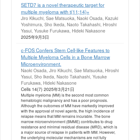
SETD7 is a novel therapeutic target for
multiple myeloma with t(11;14)+
Jiro Kikuchi, Sae Matsuoka, Naoki Osada, Kazuki
Yoshimura, Sho Ikeda, Naoto Takahashi, Hiroshi
Yasui, Yusuke Furukawa, Hideki Nakasone
2025年9月3日
c-FOS Confers Stem Cell-like Features to
Multiple Myeloma Cells in a Bone Marrow
Microenvironment.
Naoki Osada, Jiro Kikuchi, Sae Matsuoka, Hiroshi
Yasui, Sho Ikeda, Naoto Takahashi, Yusuke
Furukawa, Hideki Nakasone
Cells 14(7) 2025年3月21日
Multiple myeloma (MM) is the second most common
hematologic malignancy and has a poor prognosis.
Although the outcomes of MM have markedly improved
with the approval of novel agents, the high incidence of
relapse means that MM remains incurable. The bone
marrow microenvironment (BMME) contributes to drug
resistance and minimal residual disease (MRD), which is
a major source of relapse in patients with MM. However,
the underlying molecular mechanisms are not fully