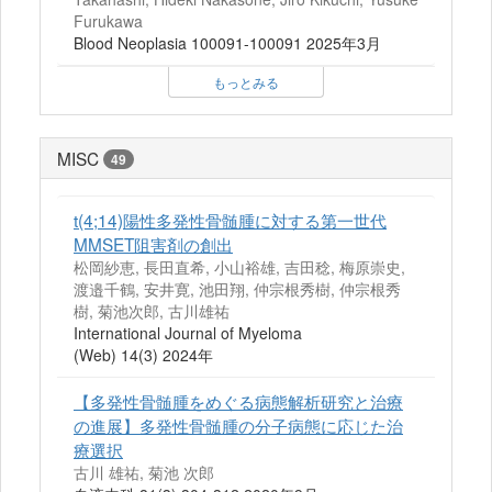
Furukawa
Blood Neoplasia 100091-100091 2025年3月
もっとみる
MISC
49
t(4;14)陽性多発性骨髄腫に対する第一世代
MMSET阻害剤の創出
松岡紗恵, 長田直希, 小山裕雄, 吉田稔, 梅原崇史,
渡邉千鶴, 安井寛, 池田翔, 仲宗根秀樹, 仲宗根秀
樹, 菊池次郎, 古川雄祐
International Journal of Myeloma
(Web) 14(3) 2024年
【多発性骨髄腫をめぐる病態解析研究と治療
の進展】多発性骨髄腫の分子病態に応じた治
療選択
古川 雄祐, 菊池 次郎