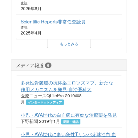
査読
2025年6月
Scientific Reports非常任査読員
査読
2025年4月
もっとみる
メディア報道
6
多発性骨髄腫の抗体薬エロツズマブ、新たな
作用メカニズムを発見-自治医科大
医療ニュースQLifePro 2019年8
月
インターネットメディア
小児・AYA世代の白血病に有効な治療薬を発見
下野新聞 2019年1月
新聞・雑誌
小児・AYA世代に多い急性Tリンパ芽球性白 血