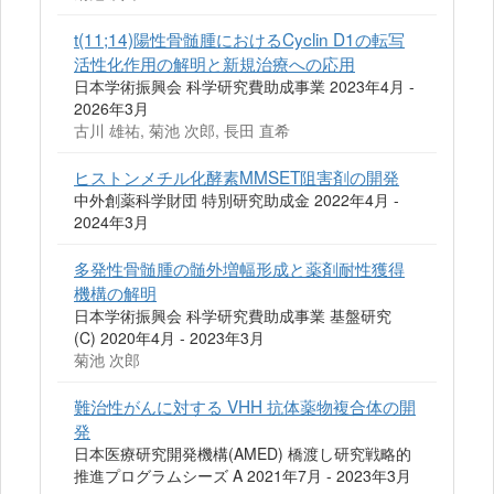
t(11;14)陽性骨髄腫におけるCyclin D1の転写
活性化作用の解明と新規治療への応用
日本学術振興会 科学研究費助成事業 2023年4月 -
2026年3月
古川 雄祐, 菊池 次郎, 長田 直希
ヒストンメチル化酵素MMSET阻害剤の開発
中外創薬科学財団 特別研究助成金 2022年4月 -
2024年3月
多発性骨髄腫の髄外増幅形成と薬剤耐性獲得
機構の解明
日本学術振興会 科学研究費助成事業 基盤研究
(C) 2020年4月 - 2023年3月
菊池 次郎
難治性がんに対する VHH 抗体薬物複合体の開
発
日本医療研究開発機構(AMED) 橋渡し研究戦略的
推進プログラムシーズ A 2021年7月 - 2023年3月