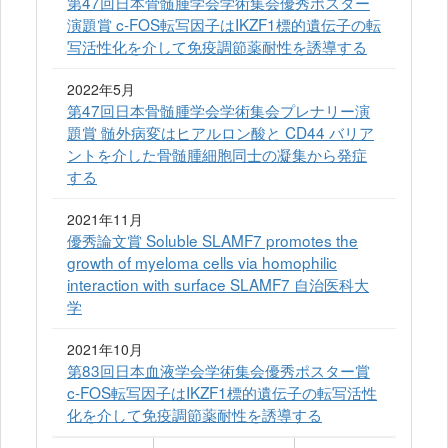
第47回日本骨髄腫学会学術集会優秀ポスター
演題賞 c-FOS転写因子はIKZF1標的遺伝子の転
写活性化を介して免疫調節薬耐性を誘導する
2022年5月
第47回日本骨髄腫学会学術集会プレナリー演
題賞 髄外病変はヒアルロン酸と CD44 バリア
ントを介した骨髄腫細胞同士の凝集から発症
する
2021年11月
優秀論文賞 Soluble SLAMF7 promotes the
growth of myeloma cells via homophilic
interaction with surface SLAMF7 自治医科大
学
2021年10月
第83回日本血液学会学術集会優秀ポスター賞
c-FOS転写因子はIKZF1標的遺伝子の転写活性
化を介して免疫調節薬耐性を誘導する