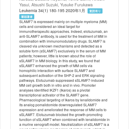
Yasui, Atsushi Suzuki, Yusuke Furukawa
Leukemia 34(1) 180-195 2020年1月
査読有り
筆頭著者
SLAMF7 is expressed mainly on multiple myeloma (MM)
cells and considered an ideal target for
immunotherapeutic approaches. Indeed, elotuzumab, an
anti-SLAMF7 antibody, is used for the treatment of MM in
combination with immunomodulatory drugs. SLAMF7 is
cleaved via unknown mechanisms and detected as a
soluble form (sSLAMF7) exclusively in the serum of MM
patients; however, little is known about the role of
sSLAMF7 in MM biology. In this study, we found that
sSLAMF7 enhanced the growth of MM cells via
homophilic interaction with surface SLAMF7 and
subsequent activation of the SHP-2 and ERK signaling
pathways. Elotuzumab suppressed sSLAMF7-induced
MM cell growth both in vitro and in vivo. Promoter
analyses identified IKZF1 (Ikaros) as a pivotal
transcriptional activator of the SLAMF7 gene.
Pharmacological targeting of Ikaros by lenalidomide and
its analog pomalidomide downregulated SLAMF7
expression and ameliorated the response of MM cells to
sSLAMF7. Elotuzumab blocked the growth-promoting
function of sSLAMF7 when combined with lenalidomide in
a murine xenograft model. Neutralization of sSLAMF7 is a