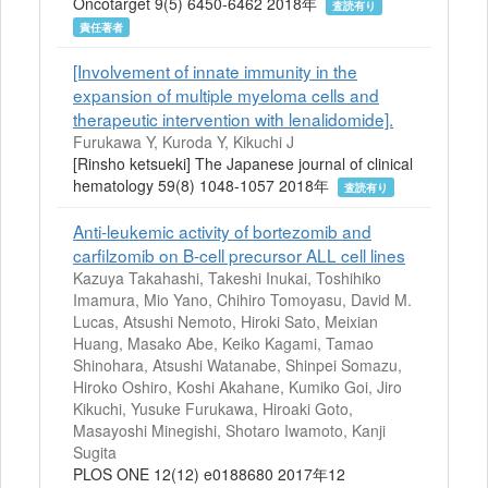
Oncotarget 9(5) 6450-6462 2018年
査読有り
責任著者
[Involvement of innate immunity in the
expansion of multiple myeloma cells and
therapeutic intervention with lenalidomide].
Furukawa Y, Kuroda Y, Kikuchi J
[Rinsho ketsueki] The Japanese journal of clinical
hematology 59(8) 1048-1057 2018年
査読有り
Anti-leukemic activity of bortezomib and
carfilzomib on B-cell precursor ALL cell lines
Kazuya Takahashi, Takeshi Inukai, Toshihiko
Imamura, Mio Yano, Chihiro Tomoyasu, David M.
Lucas, Atsushi Nemoto, Hiroki Sato, Meixian
Huang, Masako Abe, Keiko Kagami, Tamao
Shinohara, Atsushi Watanabe, Shinpei Somazu,
Hiroko Oshiro, Koshi Akahane, Kumiko Goi, Jiro
Kikuchi, Yusuke Furukawa, Hiroaki Goto,
Masayoshi Minegishi, Shotaro Iwamoto, Kanji
Sugita
PLOS ONE 12(12) e0188680 2017年12