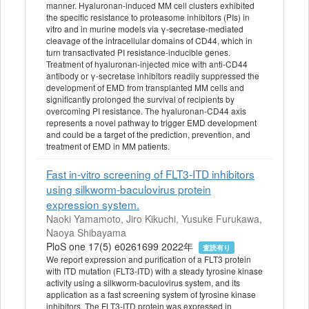
manner. Hyaluronan-induced MM cell clusters exhibited
the specific resistance to proteasome inhibitors (PIs) in
vitro and in murine models via γ-secretase-mediated
cleavage of the intracellular domains of CD44, which in
turn transactivated PI resistance-inducible genes.
Treatment of hyaluronan-injected mice with anti-CD44
antibody or γ-secretase inhibitors readily suppressed the
development of EMD from transplanted MM cells and
significantly prolonged the survival of recipients by
overcoming PI resistance. The hyaluronan-CD44 axis
represents a novel pathway to trigger EMD development
and could be a target of the prediction, prevention, and
treatment of EMD in MM patients.
Fast in-vitro screening of FLT3-ITD inhibitors
using silkworm-baculovirus protein
expression system.
Naoki Yamamoto, Jiro Kikuchi, Yusuke Furukawa,
Naoya Shibayama
PloS one 17(5) e0261699 2022年
査読有り
We report expression and purification of a FLT3 protein
with ITD mutation (FLT3-ITD) with a steady tyrosine kinase
activity using a silkworm-baculovirus system, and its
application as a fast screening system of tyrosine kinase
inhibitors. The FLT3-ITD protein was expressed in