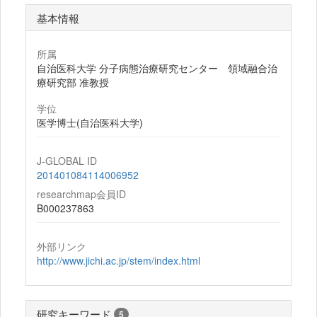
基本情報
所属
自治医科大学 分子病態治療研究センター 領域融合治
療研究部 准教授
学位
医学博士(自治医科大学)
J-GLOBAL ID
201401084114006952
researchmap会員ID
B000237863
外部リンク
http://www.jichi.ac.jp/stem/index.html
研究キーワード
5