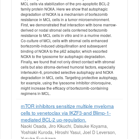
MCL cells via stabilization of the pro-apoptotic BCL-2
family protein NOXA. Here we show that autophagic
degradation of NOXA is a mechanism of bortezomib
resistance in MCL cells in a tumor microenvironment.
First, we demonstrated that interaction with bone marrow-
derived or nodal stromal cells conferred bortezomib
resistance to MCL cells in vitro and in a murine model.
Co-culture of MCL cells with stromal cells enhanced
bortezomib-induced ubiquitination and subsequent
binding of NOXA to the p62 adaptor, which escorted
NOXA to the lysosome for autophagic degradation.
Finally, we found that not only direct contact with stromal
cells but also stroma-derived humoral factors, especially
interleukin-6, promoted selective autophagy and NOXA
degradation in MCL cells. Targeting protective autophagy,
for example, using the lysosome inhibitor chloroquine,
might increase the efficacy of bortezomib-containing
regimens in MCL.
mTOR inhibitors sensitize multiple myeloma
cells to venetoclax via IKZF3-and Blimp-1-
mediated BCL-2 up-regulation.
Naoki Osada, Jiro Kikuchi, Daisuke Koyama,
Yoshiaki Kuroda, Hiroshi Yasui, Joel D Leverson,
Yusuke Furukawa