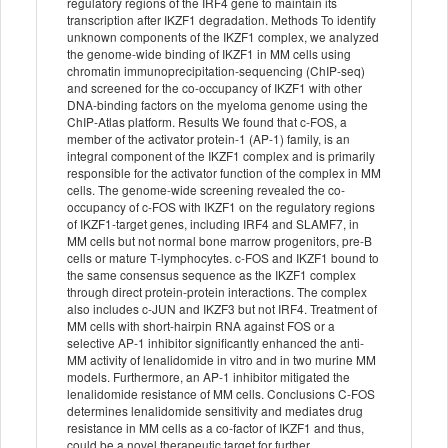
regulatory regions of the IRF4 gene to maintain its
transcription after IKZF1 degradation. Methods To identify
unknown components of the IKZF1 complex, we analyzed
the genome‐wide binding of IKZF1 in MM cells using
chromatin immunoprecipitation‐sequencing (ChIP‐seq)
and screened for the co‐occupancy of IKZF1 with other
DNA‐binding factors on the myeloma genome using the
ChIP‐Atlas platform. Results We found that c‐FOS, a
member of the activator protein‐1 (AP‐1) family, is an
integral component of the IKZF1 complex and is primarily
responsible for the activator function of the complex in MM
cells. The genome‐wide screening revealed the co‐
occupancy of c‐FOS with IKZF1 on the regulatory regions
of IKZF1‐target genes, including IRF4 and SLAMF7, in
MM cells but not normal bone marrow progenitors, pre‐B
cells or mature T‐lymphocytes. c‐FOS and IKZF1 bound to
the same consensus sequence as the IKZF1 complex
through direct protein‐protein interactions. The complex
also includes c‐JUN and IKZF3 but not IRF4. Treatment of
MM cells with short‐hairpin RNA against FOS or a
selective AP‐1 inhibitor significantly enhanced the anti‐
MM activity of lenalidomide in vitro and in two murine MM
models. Furthermore, an AP‐1 inhibitor mitigated the
lenalidomide resistance of MM cells. Conclusions C‐FOS
determines lenalidomide sensitivity and mediates drug
resistance in MM cells as a co‐factor of IKZF1 and thus,
could be a novel therapeutic target for further