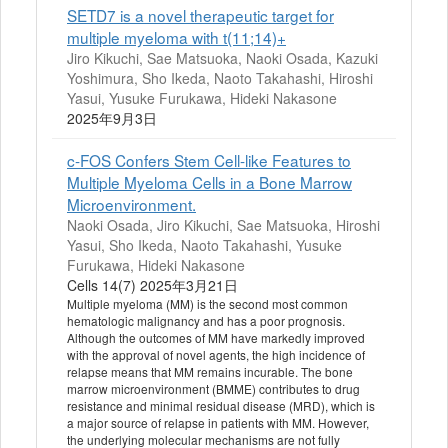
SETD7 is a novel therapeutic target for
multiple myeloma with t(11;14)+
Jiro Kikuchi, Sae Matsuoka, Naoki Osada, Kazuki
Yoshimura, Sho Ikeda, Naoto Takahashi, Hiroshi
Yasui, Yusuke Furukawa, Hideki Nakasone
2025年9月3日
c-FOS Confers Stem Cell-like Features to
Multiple Myeloma Cells in a Bone Marrow
Microenvironment.
Naoki Osada, Jiro Kikuchi, Sae Matsuoka, Hiroshi
Yasui, Sho Ikeda, Naoto Takahashi, Yusuke
Furukawa, Hideki Nakasone
Cells 14(7) 2025年3月21日
Multiple myeloma (MM) is the second most common
hematologic malignancy and has a poor prognosis.
Although the outcomes of MM have markedly improved
with the approval of novel agents, the high incidence of
relapse means that MM remains incurable. The bone
marrow microenvironment (BMME) contributes to drug
resistance and minimal residual disease (MRD), which is
a major source of relapse in patients with MM. However,
the underlying molecular mechanisms are not fully