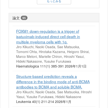
もっとみる
論文
95
FOXM1 down-regulation is a trigger of
isatuximab-induced direct cell death in
multiple myeloma cells with 1q.
Jiro Kikuchi, Naoki Osada, Sae Matsuoka,
Tomomi Ohta, Hirotaka Kazama, Heigoro Shirai,
Marco Meloni, Marielle Chiron, Hiroshi Yasui,
Hideki Nakasone, Yusuke Furukawa
Haematologica 111(1) 385-391 2026年1月1日
Structure-based prediction reveals a
difference in the binding mode of anti-BCMA
antibodies to BCMA and soluble BCMA.
Jiro Kikuchi, Naoki Osada, Sae Matsuoka, Hiroshi
Yasui, Yusuke Furukawa, Hideki Nakasone
Leukemia 40(1) 211-214 2026年1月