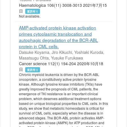
Haematologica 106(11) 3008-3013 2021年7月15
日
査読有り
Not available.
AMP-activated protein kinase activation
primes cytoplasmic translocation and
autophagic degradation of the BCR-ABL
protein in CML cells.
Daisuke Koyama, Jiro Kikuchi, Yoshiaki Kuroda,
Masatsugu Ohta, Yusuke Furukawa
Cancer science 112(1) 194-204 2020年10月18
日
査読有り
Chronic myeloid leukemia is driven by the BCR-ABL
oncoprotein, a constitutively active protein tyrosine
kinase. Although tyrosine kinase inhibitors (TKIs) have
greatly improved the prognosis of CML patients, the
emergence of TKI resistance is an important clinical
problem, which deserves additional treatment options
based on unique biological properties to CML cells. In this
study, we show that metabolic homeostasis is critical for
survival of CML cells, especially when the disease is in
advanced stages. The BCR-ABL protein activates AMP-
activated protein kinase (AMPK) for ATP production and