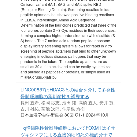
Omicron variant BA.1, BA.2, and BA.5 spike RBD
(Receptor Binding Domain). Screening resulted in four
peptide aptamers that showed positive binding reactions
in ELISA. Interestingly, Amino Acid Sequence
Determination of the four clones predicted that three of the
four clones contain 2 ~ 3 Cys residues in their sequences,
forming a complex higher-order structure with disulfide (S-
S) bonds. The 7-amino acid random peptide ribosome
display library screening system allows for rapid in vitro
screening of peptide aptamers that bind to other unknown
emerging infectious disease pathogens that may be
pandemic in the future. The peptide aptamers are as
small as 30 amino acids and can be easily synthesized
and purified as peptides or proteins, or simply used as
mRNA drugs.</jats:p>
LINC00887はHDAC3との結合を介して多発性
骨髄腫細胞の薬剤耐性を誘導する
長田 直希, 松岡 紗恵, 池田 翔, 高橋 直人, 安井 寛,
古川 雄祐, 菊池 次郎, 仲宗根 秀樹
日本血液学会学術集会 86回 O1-1 2024年10月
1q増幅陽性骨髄腫細胞においてFOXM1はイサ
ツキシマブによる直接的細胞死の標的分子で