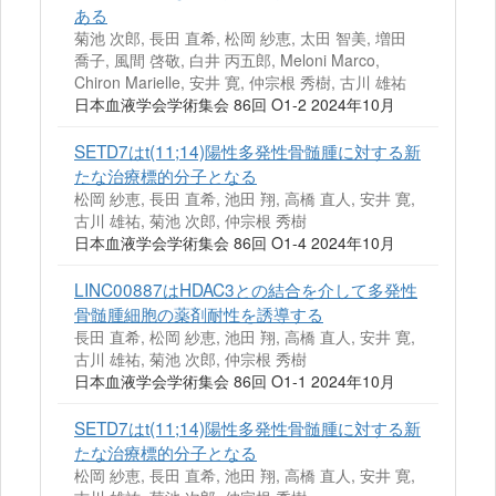
ある
菊池 次郎, 長田 直希, 松岡 紗恵, 太田 智美, 増田
喬子, 風間 啓敬, 白井 丙五郎, Meloni Marco,
Chiron Marielle, 安井 寛, 仲宗根 秀樹, 古川 雄祐
日本血液学会学術集会 86回 O1-2 2024年10月
SETD7はt(11;14)陽性多発性骨髄腫に対する新
たな治療標的分子となる
松岡 紗恵, 長田 直希, 池田 翔, 高橋 直人, 安井 寛,
古川 雄祐, 菊池 次郎, 仲宗根 秀樹
日本血液学会学術集会 86回 O1-4 2024年10月
LINC00887はHDAC3との結合を介して多発性
骨髄腫細胞の薬剤耐性を誘導する
長田 直希, 松岡 紗恵, 池田 翔, 高橋 直人, 安井 寛,
古川 雄祐, 菊池 次郎, 仲宗根 秀樹
日本血液学会学術集会 86回 O1-1 2024年10月
SETD7はt(11;14)陽性多発性骨髄腫に対する新
たな治療標的分子となる
松岡 紗恵, 長田 直希, 池田 翔, 高橋 直人, 安井 寛,