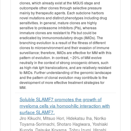
clones, which already exist at the MGUS stage and
outcompete other clones through selective pressure
mainly by therapeutic agents. Each subclone harbors
novel mutations and distinct phenotypes including drug
sensitivities. In general, mature clones are highly
sensitive to proteasome inhibitors (PIs), whereas
immature clones are resistant to PIs but could be
eradicated by immunomodulatory drugs (IMiDs). The
branching evolution is a result of the fitness of different
clones to microenvironment and their evasion of immune
surveillance; therefore, IMiDs are effective for MM with this
pattern of evolution. In contrast, ~ 20% of MM evolve
neutrally in the context of strong oncogenic drivers, such
as high-risk IgH translocations, and are relatively resistant
to IMiDs. Further understanding of the genomic landscape
and the pattern of clonal evolution may contribute to the
development of more effective treatment strategies for
MM.
Soluble SLAMF7 promotes the growth of
myeloma cells via homophilic interaction with
surface SLAMF7.
Jiro Kikuchi, Mitsuo Hori, Hidekatsu Iha, Noriko
Toyama-Sorimachi, Shotaro Hagiwara, Yoshiaki
Kuroda, Daisuke Koyama, Tohru Izumi, Hiroshi