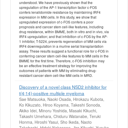
understood. We have previously shown that the
upregulation of the AP-1 transcription factor c-FOS
confers lenalidomide resistance by maintaining IRF4
expression in MM cells. In this study, we show that
upregulated expression of c-FOS confers a poor
prognosis and cancer stem cell-like features, including
drug resistance, within BMME, both in vitro and in vivo, via
IRF4 upregulation; and that inhibition of c-FOS by the AP-
1 inhibitor, T-5224, prevents regeneration of MM cells via
IRF4 downregulation in a murine serial transplantation
assay. These results suggest a functional role for c-FOS in
conferring cancer stem cell-like features to MM cells in the
BMME for the first time. Therefore, c-FOS inhibition may
be an effective treatment strategy for improving the
outcomes of patients with MM by eliminating drug-
resistant cancer stem cell-like MM cells in MRD.
Discovery of a novel class NSD2 inhibitor for
t(4;14)-positive multiple myeloma
Sae Matsuoka, Naoki Osada, Hirokazu Kubota,
Ko Kikuzato, Hiroo Koyama, Takeshi Sonoda,
Akiko Idei, Minoru Yoshida, Masaki Kikuchi,
Takashi Umehara, Chiduru Watanabe, Teruki
Honma, Hiroshi Yasui, Sho Ikeda, Naoto
Takahashi, Hideki Nakasone, Jiro Kikuchi, Yusuke