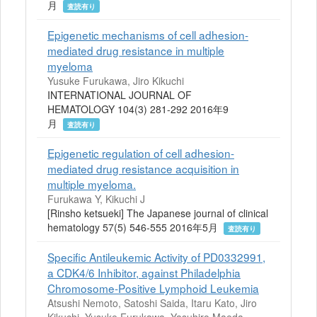
月
査読有り
Epigenetic mechanisms of cell adhesion-
mediated drug resistance in multiple
myeloma
Yusuke Furukawa, Jiro Kikuchi
INTERNATIONAL JOURNAL OF
HEMATOLOGY 104(3) 281-292 2016年9
月
査読有り
Epigenetic regulation of cell adhesion-
mediated drug resistance acquisition in
multiple myeloma.
Furukawa Y, Kikuchi J
[Rinsho ketsueki] The Japanese journal of clinical
hematology 57(5) 546-555 2016年5月
査読有り
Specific Antileukemic Activity of PD0332991,
a CDK4/6 Inhibitor, against Philadelphia
Chromosome-Positive Lymphoid Leukemia
Atsushi Nemoto, Satoshi Saida, Itaru Kato, Jiro
Kikuchi, Yusuke Furukawa, Yasuhiro Maeda,