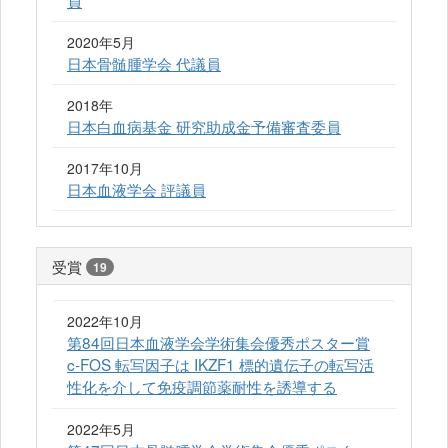
2020年5月
日本骨髄腫学会 代議員
2018年
日本白血病基金 研究助成金予備審査委員
2017年10月
日本血液学会 評議員
受賞
19
2022年10月
第84回日本血液学会学術集会優秀ポスター賞
c-FOS 転写因子は IKZF1 標的遺伝子の転写活
性化を介して免疫調節薬耐性を誘導する
2022年5月