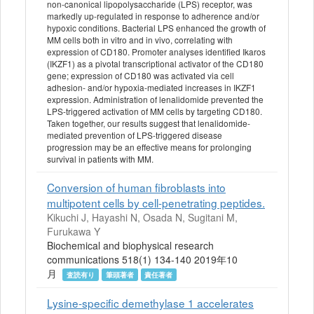
non-canonical lipopolysaccharide (LPS) receptor, was
markedly up-regulated in response to adherence and/or
hypoxic conditions. Bacterial LPS enhanced the growth of
MM cells both in vitro and in vivo, correlating with
expression of CD180. Promoter analyses identified Ikaros
(IKZF1) as a pivotal transcriptional activator of the CD180
gene; expression of CD180 was activated via cell
adhesion- and/or hypoxia-mediated increases in IKZF1
expression. Administration of lenalidomide prevented the
LPS-triggered activation of MM cells by targeting CD180.
Taken together, our results suggest that lenalidomide-
mediated prevention of LPS-triggered disease
progression may be an effective means for prolonging
survival in patients with MM.
Conversion of human fibroblasts into
multipotent cells by cell-penetrating peptides.
Kikuchi J, Hayashi N, Osada N, Sugitani M,
Furukawa Y
Biochemical and biophysical research
communications 518(1) 134-140 2019年10
月
査読有り
筆頭著者
責任著者
Lysine-specific demethylase 1 accelerates