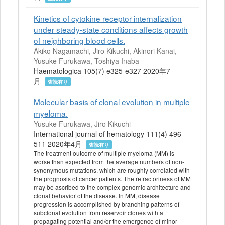
Kinetics of cytokine receptor internalization
under steady-state conditions affects growth
of neighboring blood cells.
Akiko Nagamachi, Jiro Kikuchi, Akinori Kanai,
Yusuke Furukawa, Toshiya Inaba
Haematologica 105(7) e325-e327 2020年7
月
査読有り
Molecular basis of clonal evolution in multiple
myeloma.
Yusuke Furukawa, Jiro Kikuchi
International journal of hematology 111(4) 496-
511 2020年4月
査読有り
The treatment outcome of multiple myeloma (MM) is
worse than expected from the average numbers of non-
synonymous mutations, which are roughly correlated with
the prognosis of cancer patients. The refractoriness of MM
may be ascribed to the complex genomic architecture and
clonal behavior of the disease. In MM, disease
progression is accomplished by branching patterns of
subclonal evolution from reservoir clones with a
propagating potential and/or the emergence of minor