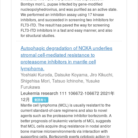
Bombyx mori L. pupae infected by gene-modified
nucleopolyhedrovirus, and was purified as an active state.
We performed an inhibition assay using 17 kinase
inhibitors, and succeeded in screening two inhibitors for
FLT3-ITD. The result has paved the way for screening
FLT3-ITD inhibitors in a fast and easy manner, and also
for structural studies.
Autophagic degradation of NOXA underlies
stromal cell-mediated resistance to
proteasome inhibitors in mantle cell
lymphoma.
Yoshiaki Kuroda, Daisuke Koyama, Jiro Kikuchi,
Shigehisa Mori, Tatsuo Ichinohe, Yusuke
Furukawa
Leukemia research 111 106672-106672 2021年
12月
査読有り
Mantle cell lymphoma (MCL) is usually resistant to the
current standard-of-care regimens and also to novel
agents such as the proteasome inhibitor bortezomib. A
better prognosis of leukemic variants of MCL suggests
that MCL cells acquire drug resistance in nodal and/or
bone marrow microenvironments via interaction with
supporting cells. Bortezomib exerts cytotoxic action in