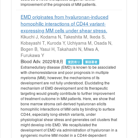
improvement of the prognosis of MM patients.
EMD originates from hyaluronan-induced
homophilic interactions of CD44 variant-
expressing MM cells under shear stress.
Kikuchi J, Kodama N, Takeshita M, Ikeda S,
Kobayashi T, Kuroda Y, Uchiyama M, Osada N,
Bogen B, Yasui H, Takahashi N, Miwa A,
Furukawa Y
Blood Adv. 2022年8月
査読有り
筆頭著者
Extramedullary disease (EMD) is known to be associated
with chemoresistance and poor prognosis in multiple
myeloma (MM); however, the mechanisms of its
development are not fully understood. Elucidating the
mechanism of EMD development and its therapeutic
targeting would greatly contribute to further improvement
of treatment outcome in MM patients. Here, we show that
bone marrow stroma cell-derived hyaluronan elicits
homophilic interactions of MM cells by binding to surface
CD44, especially long-stretch variants, under
physiological shear stress and generates cell clusters that
might develop into EMD. We recapitulated the
development of EMD via administration of hyaluronan in a
syngeneic murine MM model in a CD44-dependent