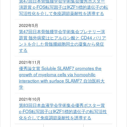
第47回日本骨髄腫学会学術集会優秀ポスター
演題賞 c-FOS転写因子はIKZF1標的遺伝子の転
写活性化を介して免疫調節薬耐性を誘導する
2022年5月
第47回日本骨髄腫学会学術集会プレナリー演
題賞 髄外病変はヒアルロン酸と CD44 バリア
ントを介した骨髄腫細胞同士の凝集から発症
する
2021年11月
優秀論文賞 Soluble SLAMF7 promotes the
growth of myeloma cells via homophilic
interaction with surface SLAMF7 自治医科大
学
2021年10月
第83回日本血液学会学術集会優秀ポスター賞
c-FOS転写因子はIKZF1標的遺伝子の転写活性
化を介して免疫調節薬耐性を誘導する