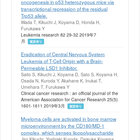
oncogenesis in p53 heterozygous mice via
transcriptional repression of the residual
Trp53 allele.
Wada T, Kikuchi J, Koyama D, Honda H,
Furukawa Y
Leukemia research 82 29-32 2019年7
月
査読有り
Eradication of Central Nervous System
Leukemia of T-Cell Origin with a Brain-
Permeable LSD1 Inhibitor.
Saito S, Kikuchi J, Koyama D, Sato S, Koyama H,
Osada N, Kuroda Y, Akahane K, Inukai T,
Umehara T, Furukawa Y
Clinical cancer research : an official journal of the
American Association for Cancer Research 25(5)
1601-1611 2019年3月
査読有り
Myeloma cells are activated in bone marrow
microenvironment by the CD180/MD-1
complex, which senses lipopolysaccharide
Jiro Kikuchi, Yoshiaki Kuroda, Daisuke Koyama,