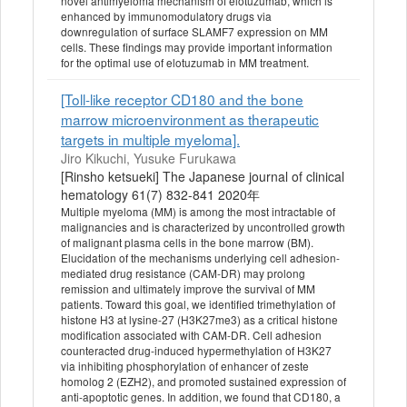
novel antimyeloma mechanism of elotuzumab, which is
enhanced by immunomodulatory drugs via
downregulation of surface SLAMF7 expression on MM
cells. These findings may provide important information
for the optimal use of elotuzumab in MM treatment.
[Toll-like receptor CD180 and the bone
marrow microenvironment as therapeutic
targets in multiple myeloma].
Jiro Kikuchi, Yusuke Furukawa
[Rinsho ketsueki] The Japanese journal of clinical
hematology 61(7) 832-841 2020年
Multiple myeloma (MM) is among the most intractable of
malignancies and is characterized by uncontrolled growth
of malignant plasma cells in the bone marrow (BM).
Elucidation of the mechanisms underlying cell adhesion-
mediated drug resistance (CAM-DR) may prolong
remission and ultimately improve the survival of MM
patients. Toward this goal, we identified trimethylation of
histone H3 at lysine-27 (H3K27me3) as a critical histone
modification associated with CAM-DR. Cell adhesion
counteracted drug-induced hypermethylation of H3K27
via inhibiting phosphorylation of enhancer of zeste
homolog 2 (EZH2), and promoted sustained expression of
anti-apoptotic genes. In addition, we found that CD180, a