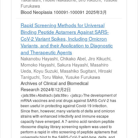
Furukawa
Blood Neoplasia 100091-100091 2025年3月
Rapid Screening Methods for Universal
Binding Peptide Aptamers Against SARS-
CoV-2 Variant Spikes, Including Omicron
Variants, and their Application to Diagnostic
and Therapeutic Agents
Nakanobu Hayashi, Chikako Abel, Jiro Kikuchi,
Momoko Hayashi, Sakura Hayashi, Masahiro
Ueda, Koyu Suzuki, Masahiko Sugitani, Hiroaki
Taniguchi, Toru Wake, Yusuke Furukawa
Archives of Clinical and Biomedical
Research 2024年12月2日
<jats:title>Abstract</jats:title> <jats:p>The development of
mRNA vaccines and oral drugs against SARS-CoV-2 has
been useful in protecting against Covid-19 infection.
Since then, however, many variants of delta and omicron
strains with enhanced infectivity and immune escape
capacity have emerged. A 7-amino acid random peptide
ribosome display library screening system was used to
perform a rapid in vitro screening of peptide aptamers that
universally bind to the SARS-CoV-2 wild-type, delta, and