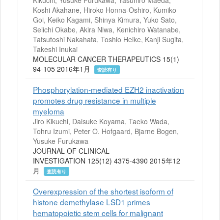
Koshi Akahane, Hiroko Honna-Oshiro, Kumiko
Goi, Keiko Kagami, Shinya Kimura, Yuko Sato,
Seiichi Okabe, Akira Niwa, Kenichiro Watanabe,
Tatsutoshi Nakahata, Toshio Heike, Kanji Sugita,
Takeshi Inukai
MOLECULAR CANCER THERAPEUTICS 15(1)
94-105 2016年1月
査読有り
Phosphorylation-mediated EZH2 inactivation
promotes drug resistance in multiple
myeloma
Jiro Kikuchi, Daisuke Koyama, Taeko Wada,
Tohru Izumi, Peter O. Hofgaard, Bjarne Bogen,
Yusuke Furukawa
JOURNAL OF CLINICAL
INVESTIGATION 125(12) 4375-4390 2015年12
月
査読有り
Overexpression of the shortest isoform of
histone demethylase LSD1 primes
hematopoietic stem cells for malignant