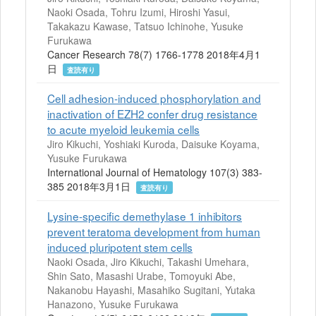
Naoki Osada, Tohru Izumi, Hiroshi Yasui,
Takakazu Kawase, Tatsuo Ichinohe, Yusuke
Furukawa
Cancer Research 78(7) 1766-1778 2018年4月1
日
査読有り
Cell adhesion-induced phosphorylation and
inactivation of EZH2 confer drug resistance
to acute myeloid leukemia cells
Jiro Kikuchi, Yoshiaki Kuroda, Daisuke Koyama,
Yusuke Furukawa
International Journal of Hematology 107(3) 383-
385 2018年3月1日
査読有り
Lysine-specific demethylase 1 inhibitors
prevent teratoma development from human
induced pluripotent stem cells
Naoki Osada, Jiro Kikuchi, Takashi Umehara,
Shin Sato, Masashi Urabe, Tomoyuki Abe,
Nakanobu Hayashi, Masahiko Sugitani, Yutaka
Hanazono, Yusuke Furukawa