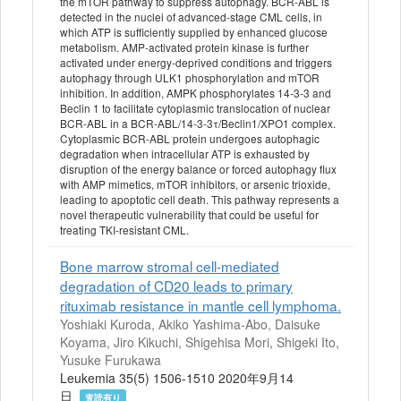
the mTOR pathway to suppress autophagy. BCR-ABL is
detected in the nuclei of advanced-stage CML cells, in
which ATP is sufficiently supplied by enhanced glucose
metabolism. AMP-activated protein kinase is further
activated under energy-deprived conditions and triggers
autophagy through ULK1 phosphorylation and mTOR
inhibition. In addition, AMPK phosphorylates 14-3-3 and
Beclin 1 to facilitate cytoplasmic translocation of nuclear
BCR-ABL in a BCR-ABL/14-3-3τ/Beclin1/XPO1 complex.
Cytoplasmic BCR-ABL protein undergoes autophagic
degradation when intracellular ATP is exhausted by
disruption of the energy balance or forced autophagy flux
with AMP mimetics, mTOR inhibitors, or arsenic trioxide,
leading to apoptotic cell death. This pathway represents a
novel therapeutic vulnerability that could be useful for
treating TKI-resistant CML.
Bone marrow stromal cell-mediated
degradation of CD20 leads to primary
rituximab resistance in mantle cell lymphoma.
Yoshiaki Kuroda, Akiko Yashima-Abo, Daisuke
Koyama, Jiro Kikuchi, Shigehisa Mori, Shigeki Ito,
Yusuke Furukawa
Leukemia 35(5) 1506-1510 2020年9月14
日
査読有り