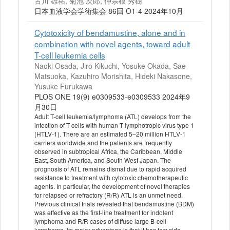
古川 雄祐, 菊池 次郎, 仲宗根 秀樹
日本血液学会学術集会 86回 O1-4 2024年10月
Cytotoxicity of bendamustine, alone and in
combination with novel agents, toward adult
T-cell leukemia cells
Naoki Osada, Jiro Kikuchi, Yosuke Okada, Sae
Matsuoka, Kazuhiro Morishita, Hideki Nakasone,
Yusuke Furukawa
PLOS ONE 19(9) e0309533-e0309533 2024年9
月30日
Adult T-cell leukemia/lymphoma (ATL) develops from the
infection of T cells with human T lymphotropic virus type 1
(HTLV-1). There are an estimated 5–20 million HTLV-1
carriers worldwide and the patients are frequently
observed in subtropical Africa, the Caribbean, Middle
East, South America, and South West Japan. The
prognosis of ATL remains dismal due to rapid acquired
resistance to treatment with cytotoxic chemotherapeutic
agents. In particular, the development of novel therapies
for relapsed or refractory (R/R) ATL is an unmet need.
Previous clinical trials revealed that bendamustine (BDM)
was effective as the first-line treatment for indolent
lymphoma and R/R cases of diffuse large B-cell
lymphoma. Its major advantage is that it has few side