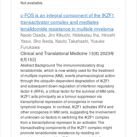
Not available.
c‐FOS is an integral component of the IKZF1
transactivator complex and mediates
lenalidomide resistance in multiple myeloma
Naoki Osada, Jiro Kikuchi, Hidekatsu Iha, Hiroshi
Yasui, Sho Ikeda, Naoto Takahashi, Yusuke
Furukawa
Clinical and Translational Medicine 13(8) 2023年
8月15日
Abstract Background The immunomodulatory drug
lenalidomide, which is now widely used for the treatment
of multiple myeloma (MM), exerts pharmacological action
through the ubiquitin‐dependent degradation of IKZF1
and subsequent down‐regulation of interferon regulatory
factor 4 (IRF4), a critical factor for the survival of MM cells.
IKZF1 acts principally as a tumour suppressor via
transcriptional repression of oncogenes in normal
lymphoid lineages. In contrast, IKZF1 activates IRF4 and
other oncogenes in MM cells, suggesting the involvement
of unknown co‐factors in switching the IKZF1 complex
from a transcriptional repressor to an activator. The
transactivating components of the IKZF1 complex might
promote lenalidomide resistance by residing on