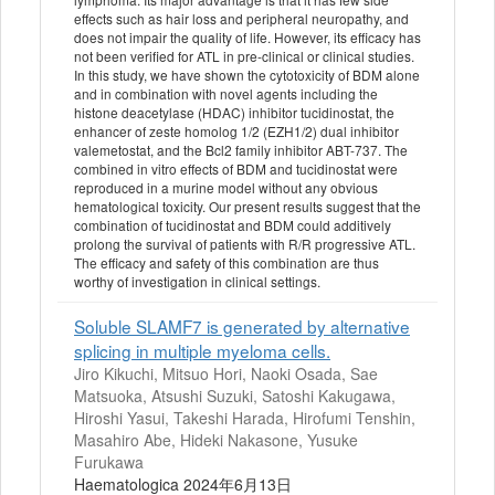
effects such as hair loss and peripheral neuropathy, and
does not impair the quality of life. However, its efficacy has
not been verified for ATL in pre-clinical or clinical studies.
In this study, we have shown the cytotoxicity of BDM alone
and in combination with novel agents including the
histone deacetylase (HDAC) inhibitor tucidinostat, the
enhancer of zeste homolog 1/2 (EZH1/2) dual inhibitor
valemetostat, and the Bcl2 family inhibitor ABT-737. The
combined in vitro effects of BDM and tucidinostat were
reproduced in a murine model without any obvious
hematological toxicity. Our present results suggest that the
combination of tucidinostat and BDM could additively
prolong the survival of patients with R/R progressive ATL.
The efficacy and safety of this combination are thus
worthy of investigation in clinical settings.
Soluble SLAMF7 is generated by alternative
splicing in multiple myeloma cells.
Jiro Kikuchi, Mitsuo Hori, Naoki Osada, Sae
Matsuoka, Atsushi Suzuki, Satoshi Kakugawa,
Hiroshi Yasui, Takeshi Harada, Hirofumi Tenshin,
Masahiro Abe, Hideki Nakasone, Yusuke
Furukawa
Haematologica 2024年6月13日