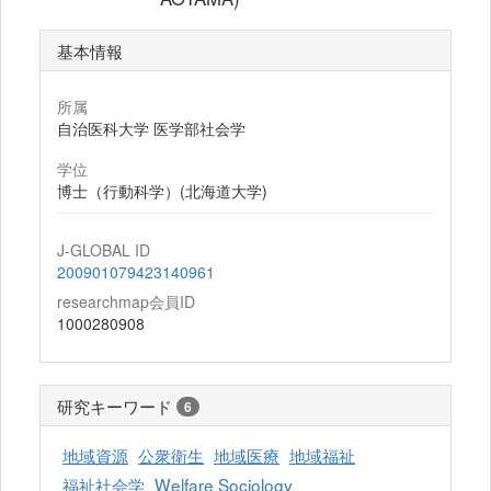
基本情報
所属
自治医科大学 医学部社会学
学位
博士（行動科学）(北海道大学)
J-GLOBAL ID
200901079423140961
researchmap会員ID
1000280908
研究キーワード
6
地域資源
公衆衛生
地域医療
地域福祉
福祉社会学
Welfare Sociology