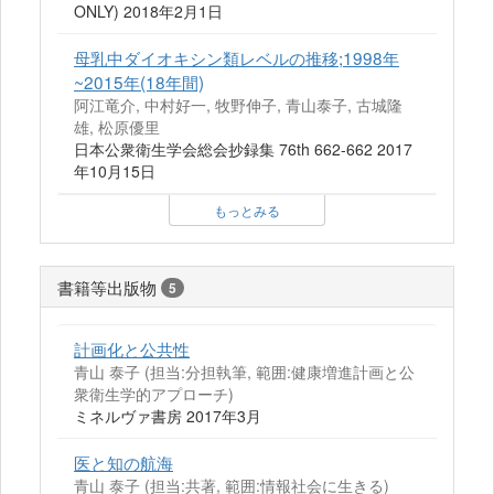
ONLY) 2018年2月1日
母乳中ダイオキシン類レベルの推移;1998年
~2015年(18年間)
阿江竜介, 中村好一, 牧野伸子, 青山泰子, 古城隆
雄, 松原優里
日本公衆衛生学会総会抄録集 76th 662-662 2017
年10月15日
もっとみる
書籍等出版物
5
計画化と公共性
青山 泰子 (担当:分担執筆, 範囲:健康増進計画と公
衆衛生学的アプローチ)
ミネルヴァ書房 2017年3月
医と知の航海
青山 泰子 (担当:共著, 範囲:情報社会に生きる)