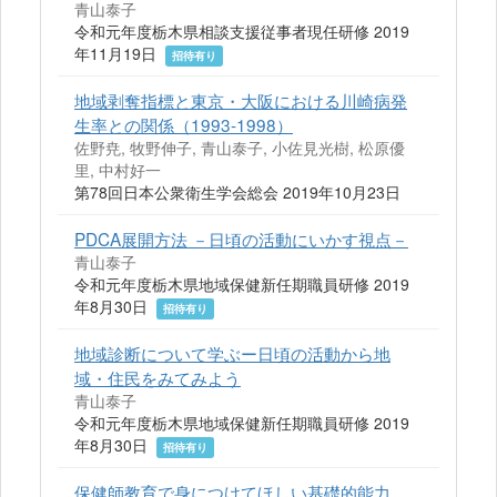
青山泰子
令和元年度栃木県相談支援従事者現任研修 2019
年11月19日
招待有り
地域剥奪指標と東京・大阪における川崎病発
生率との関係（1993-1998）
佐野尭, 牧野伸子, 青山泰子, 小佐見光樹, 松原優
里, 中村好一
第78回日本公衆衛生学会総会 2019年10月23日
PDCA展開方法 －日頃の活動にいかす視点－
青山泰子
令和元年度栃木県地域保健新任期職員研修 2019
年8月30日
招待有り
地域診断について学ぶー日頃の活動から地
域・住民をみてみよう
青山泰子
令和元年度栃木県地域保健新任期職員研修 2019
年8月30日
招待有り
保健師教育で身につけてほしい基礎的能力