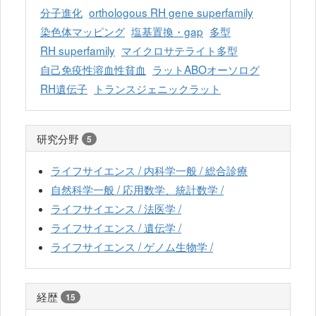
分子進化
orthologous RH gene superfamily
染色体マッピング
塩基置換・gap
多型
RH superfamily
マイクロサテライト多型
自己免疫性溶血性貧血
ラットABOオーソログ
RH遺伝子
トランスジェニックラット
研究分野
5
ライフサイエンス / 内科学一般 / 総合診療
自然科学一般 / 応用数学、統計数学 /
ライフサイエンス / 法医学 /
ライフサイエンス / 遺伝学 /
ライフサイエンス / ゲノム生物学 /
経歴
15