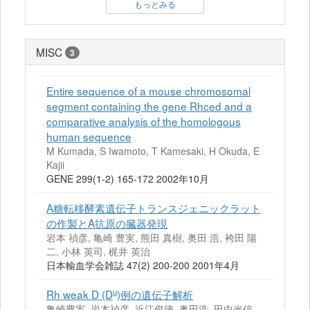
もっとみる
MISC
3
Entire sequence of a mouse chromosomal
segment containing the gene Rhced and a
comparative analysis of the homologous
human sequence
M Kumada, S Iwamoto, T Kamesaki, H Okuda, E
Kajii
GENE 299(1-2) 165-172 2002年10月
A糖転移酵素遺伝子トランスジェニックラット
の作製とA抗原の臓器発現
岩本 禎彦, 亀崎 豊実, 熊田 真樹, 奥田 浩, 袴田 陽
二, 小林 英司, 梶井 英治
日本輸血学会雑誌 47(2) 200-200 2001年4月
u
Rh weak D (D
)例の遺伝子解析
亀崎豊実, 岩本禎彦, 近江俊徳, 奥田浩, 田中光信,