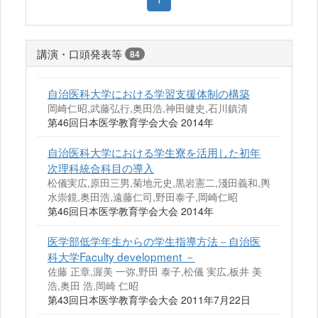
講演・口頭発表等
84
自治医科大学における学習支援体制の構築
岡崎仁昭,武藤弘行,奥田浩,神田健史,石川鎮清
第46回日本医学教育学会大会 2014年
自治医科大学における学生寮を活用した初年
次理科統合科目の導入
松儀実広,原田三男,菊地元史,黒岩憲二,淺田義和,輿
水崇鏡,奥田浩,遠藤仁司,野田泰子,岡崎仁昭
第46回日本医学教育学会大会 2014年
医学部低学年生からの学生指導方法－自治医
科大学Faculty development －
佐藤 正章,渥美 一弥,野田 泰子,松儀 実広,板井 美
浩,奥田 浩,岡崎 仁昭
第43回日本医学教育学会大会 2011年7月22日