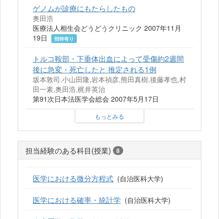
ゲノムが診療にもたらしたもの
奥田浩
医療法人相生会どうどうクリニック 2007年11月
19日
招待有り
トルコ鞍部・下垂体出血によって受傷約2週間
後に急変・死亡したと 推定される1例
坂本敦司,小山田隆,岩本禎彦,熊田真樹,後藤孝也,村
田一素,奥田浩,梶井英治
第91次日本法医学会総会 2007年5月17日
もっとみる
担当経験のある科目(授業)
8
医学における微分方程式
(自治医科大学)
医学における確率・統計学
(自治医科大学)