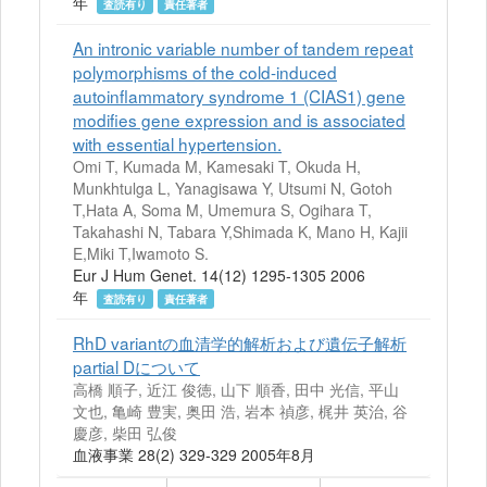
年
査読有り
責任著者
An intronic variable number of tandem repeat
polymorphisms of the cold-induced
autoinflammatory syndrome 1 (CIAS1) gene
modifies gene expression and is associated
with essential hypertension.
Omi T, Kumada M, Kamesaki T, Okuda H,
Munkhtulga L, Yanagisawa Y, Utsumi N, Gotoh
T,Hata A, Soma M, Umemura S, Ogihara T,
Takahashi N, Tabara Y,Shimada K, Mano H, Kajii
E,Miki T,Iwamoto S.
Eur J Hum Genet. 14(12) 1295-1305 2006
年
査読有り
責任著者
RhD variantの血清学的解析および遺伝子解析
partial Dについて
高橋 順子, 近江 俊徳, 山下 順香, 田中 光信, 平山
文也, 亀崎 豊実, 奥田 浩, 岩本 禎彦, 梶井 英治, 谷
慶彦, 柴田 弘俊
血液事業 28(2) 329-329 2005年8月