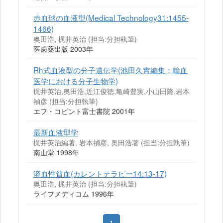
赤血球の血液型(Medical Technology31:1455-
1466)
奥田浩, 梶井英治 (担当:分担執筆)
医歯薬出版 2003年
Rh式血液型の分子遺伝学(池田久實編集：輸血
医学における分子生物学)
梶井英治,奥田浩,近江俊徳,亀崎豊実,小山田隆,岩本
禎彦 (担当:分担執筆)
エフ・コピント富士書院 2001年
最新血液型学
梶井英治編著, 岩本禎彦, 奥田浩著 (担当:分担執筆)
南山堂 1998年
溶血性貧血(カレントテラピー14:13-17)
奥田浩, 梶井英治 (担当:分担執筆)
ライフメディコム 1996年
1