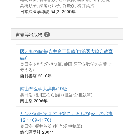
高橋順子, 瀬尾たい子, 谷慶彦, 梶井英治
日本法医学雑誌 54(2) 2000年
書籍等出版物
7
医と知の航海(永井良三監修(自治医大総合教育
編))
奥田浩 (担当:分担執筆, 範囲:医学を数学の言葉で
考える)
西村書店 2016年
南山堂医学大辞典(19版)
奥田浩:相川直樹ら(編) (担当:分担執筆)
南山堂 2006年
リンパ節腫脹-悪性腫瘍によるもの(今月の治療
12:1169-1176)
奥田浩, 梶井英治 (担当:分担執筆)
総合医学社 2004年