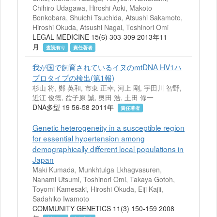
Chihiro Udagawa, Hiroshi Aoki, Makoto
Bonkobara, Shuichi Tsuchida, Atsushi Sakamoto,
Hiroshi Okuda, Atsushi Nagai, Toshinori Omi
LEGAL MEDICINE 15(6) 303-309 2013年11
月
査読有り
責任著者
我が国で飼育されているイヌのmtDNA HV1ハ
プロタイプの検出(第1報)
杉山 将, 鄭 英和, 市東 正幸, 河上 剛, 宇田川 智野,
近江 俊徳, 盆子原 誠, 奥田 浩, 土田 修一
DNA多型 19 56-58 2011年
責任著者
Genetic heterogeneity in a susceptible region
for essential hypertension among
demographically different local populations in
Japan
Maki Kumada, Munkhtulga Lkhagvasuren,
Nanami Utsumi, Toshinori Omi, Takaya Gotoh,
Toyomi Kamesaki, Hiroshi Okuda, Eiji Kajii,
Sadahiko Iwamoto
COMMUNITY GENETICS 11(3) 150-159 2008