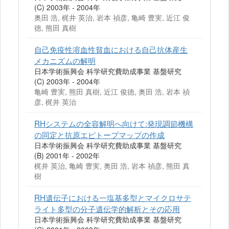
(C) 2003年 - 2004年
奥田 浩, 梶井 英治, 岩本 禎彦, 亀崎 豊実, 近江 俊
徳, 熊田 真樹
自己免疫性溶血性貧血における自己抗体産生
メカニズムの解明
日本学術振興会 科学研究費助成事業 基盤研究
(C) 2003年 - 2004年
亀崎 豊実, 熊田 真樹, 近江 俊徳, 奥田 浩, 岩本 禎
彦, 梶井 英治
RHシステムの全容解明へ向けて:発現調節機構
の同定と抗原エピトープマップの作成
日本学術振興会 科学研究費助成事業 基盤研究
(B) 2001年 - 2002年
梶井 英治, 亀崎 豊実, 奥田 浩, 岩本 禎彦, 熊田 真
樹
RH遺伝子における一塩基多型とマイクロサテ
ライト多型の分子遺伝学的解析とその応用
日本学術振興会 科学研究費助成事業 基盤研究