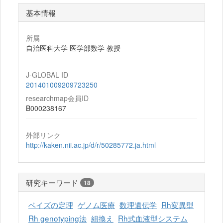
基本情報
所属
自治医科大学 医学部数学 教授
J-GLOBAL ID
201401009209723250
researchmap会員ID
B000238167
外部リンク
http://kaken.nii.ac.jp/d/r/50285772.ja.html
研究キーワード
18
ベイズの定理
ゲノム医療
数理遺伝学
Rh変異型
Rh genotyping法
組換え
Rh式血液型システム