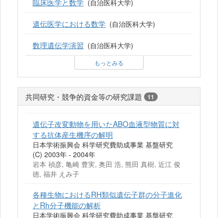
臨床医学と数学
(自治医科大学)
遺伝医学における数学
(自治医科大学)
数理遺伝学演習
(自治医科大学)
もっとみる
共同研究・競争的資金等の研究課題
11
遺伝子改変動物を用いたABO血液型物質に対
する抗体産生機序の解明
日本学術振興会 科学研究費助成事業 基盤研究
(C) 2003年 - 2004年
岩本 禎彦, 亀崎 豊実, 奥田 浩, 熊田 真樹, 近江 俊
徳, 福井 えみ子
各種生物におけるRH類似遺伝子群の分子進化
とRh分子機能の解析
日本学術振興会 科学研究費助成事業 基盤研究