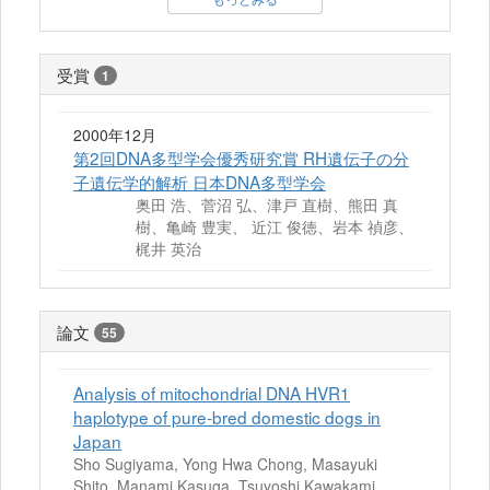
受賞
1
2000年12月
第2回DNA多型学会優秀研究賞 RH遺伝子の分
子遺伝学的解析 日本DNA多型学会
奥田 浩、菅沼 弘、津戸 直樹、熊田 真
樹、亀崎 豊実、 近江 俊徳、岩本 禎彦、
梶井 英治
論文
55
Analysis of mitochondrial DNA HVR1
haplotype of pure-bred domestic dogs in
Japan
Sho Sugiyama, Yong Hwa Chong, Masayuki
Shito, Manami Kasuga, Tsuyoshi Kawakami,