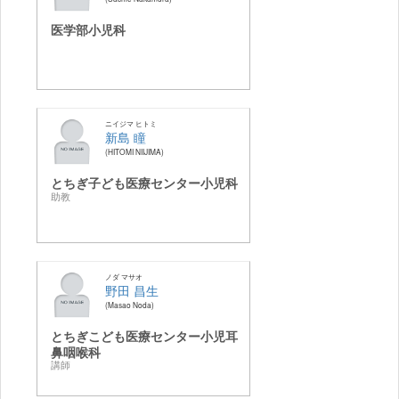
医学部小児科
ニイジマ ヒトミ
新島 瞳
HITOMI NIIJIMA
とちぎ子ども医療センター小児科
助教
ノダ マサオ
野田 昌生
Masao Noda
とちぎこども医療センター小児耳
鼻咽喉科
講師