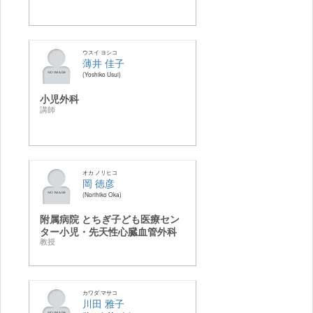
ウスイ ヨシコ
薄井 佳子
Yoshiko Usui
小児外科
講師
オカ ノリヒコ
岡 徳彦
Norihiko Oka
附属病院 とちぎ子ども医療セン
ター小児・先天性心臓血管外科
教授
カワダ マサコ
川田 雅子