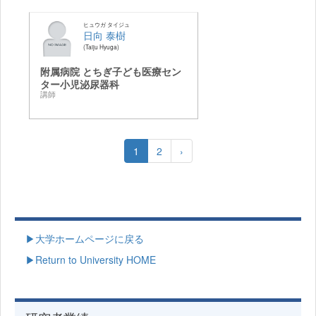
ヒュウガ タイジュ
日向 泰樹
Taiju Hyuga
附属病院 とちぎ子ども医療セン
ター小児泌尿器科
講師
1
2
›
▶大学ホームページに戻る
▶Return to University HOME