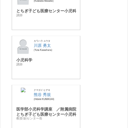
Kawada Masako
とちぎ子ども医療センター小児科
講師
カワハラ ユウタ
川原 勇太
Yuta Kawahara
小児科学
講師
クマガイ ヒデキ
熊谷 秀規
Hideki KUMAGAI
医学部小児科学講座 ／附属病院
とちぎ子ども医療センター小児科
教授/副センター長