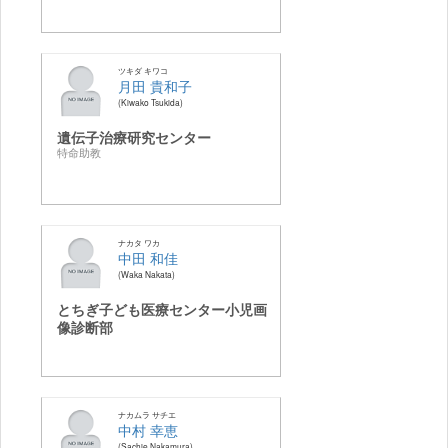
ツキダ キワコ
月田 貴和子
Kiwako Tsukida
遺伝子治療研究センター
特命助教
ナカタ ワカ
中田 和佳
Waka Nakata
とちぎ子ども医療センター小児画
像診断部
ナカムラ サチエ
中村 幸恵
Sachie Nakamura