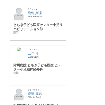
クワジマ マリ
桑島 真理
Mari Kuwajima
とちぎ子ども医療センター小児リ
ハビリテーション部
講師
ゴミ アキラ
五味 玲
Akira Gomi
附属病院 とちぎ子ども医療セン
ター小児脳神経外科
教授
サイトウ タカシ
齋藤 貴志
Takashi Saito