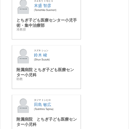
スエモリ トモヒコ
末盛 智彦
Tomohiko Suemori
とちぎ子ども医療センター小児手
術・集中治療部
准教授
スズキ シュン
鈴木 峻
Shun Suzuki
附属病院 とちぎ子ども医療セン
ター小児科
助教
タジマ トシヒロ
田島 敏広
Toshihiro Tajima
附属病院 とちぎ子ども医療セン
ター小児科