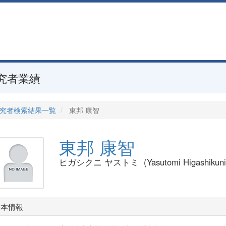
究者業績
究者検索結果一覧
東邦 康智
東邦 康智
ヒガシクニ ヤストミ (Yasutomi Higashikuni
基本情報