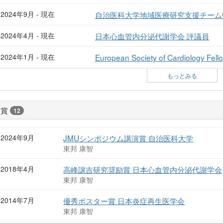
2024年9月 - 現在
自治医科大学地域医療研究支援チームC
2024年4月 - 現在
日本心血管内分泌代謝学会 評議員
2024年1月 - 現在
European Society of Cardiology Fello
もっとみる
受賞
12
2024年9月
JMUシンポジウム講演賞 自治医科大学
東邦 康智
2018年4月
高峰譲吉研究奨励賞 日本心血管内分泌代謝学会
東邦 康智
2014年7月
優秀ポスター賞 日本炎症再生医学会
東邦 康智