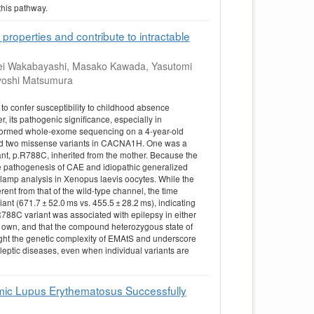
this pathway.
perties and contribute to intractable
ei Wakabayashi, Masako Kawada, Yasutomi
ayoshi Matsumura
 confer susceptibility to childhood absence
 its pathogenic significance, especially in
rformed whole-exome sequencing on a 4-year-old
fied two missense variants in CACNA1H. One was a
iant, p.R788C, inherited from the mother. Because the
the pathogenesis of CAE and idiopathic generalized
clamp analysis in Xenopus laevis oocytes. While the
rent from that of the wild-type channel, the time
ant (671.7 ± 52.0 ms vs. 455.5 ± 28.2 ms), indicating
R788C variant was associated with epilepsy in either
ir own, and that the compound heterozygous state of
ght the genetic complexity of EMAtS and underscore
leptic diseases, even when individual variants are
temic Lupus Erythematosus Successfully