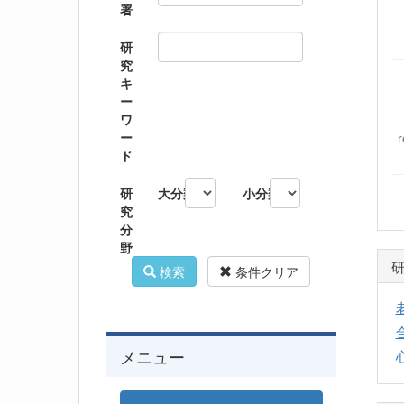
署
研
究
キ
ー
ワ
ー
ド
研
大分類
小分類
究
分
野
検索
条件クリア
メニュー