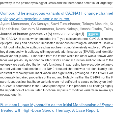
pathway in the pathophysiology of CVDs and the therapeutic potential of targeting 
Compound heterozygous variants of CACNA1H change channel pro
epilepsy with myoclonic-atonic seizures.
Ayumi Matsumoto, Go Kasuya, Suvd Tumurbaatar, Takuya Masuda, K
Higashikuni, Kazuhiro Muramatsu, Koichi Nakajo, Hitoshi Osaka, Tak
Journal of human genetics 71(5) 255-263 2026年5月
査読有り
The CACNA1H gene, which encodes the T-type calcium channel Cav3.2, is known to
epilepsy (CAE) and has been implicated in various neurological disorders. However,
childhood intractable epilepsies, has not been comprehensively explored. We pe
boy diagnosed with epilepsy with myoclonic-atonic seizures (EMAtS), and identi
novel variant, p.D949H, inherited from the father, while the other was a known var
latter was previously reported to alter Cav3.2 channel function and contribute to 
epilepsy, we evaluated the former's functional impact using two-electrode voltage 
current-voltage relationship of the D949H mutant channel was not significantly diffe
constant of recovery from inactivation was significantly prolonged in the D949H vari
moderately impaired properties of the mutant. Notably, neither the D949H nor the 
parent, suggesting that these variants were not sufficient to cause epilepsy on the
CACNA1H contributed to the EMAtS phenotype in the proband. Our findings highli
the importance of accumulated functional impacts of modifier variants in severe epi
not pathogenic.
Fulminant Lupus Myocarditis as the Initial Manifestation of Sys
Treated with High-Dose Steroid Therapy: A Case Report.