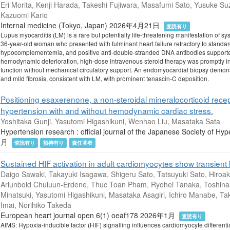
Eri Morita, Kenji Harada, Takeshi Fujiwara, Masafumi Sato, Yusuke Su
Kazuomi Kario
Internal medicine (Tokyo, Japan) 2026年4月21日
査読有り
Lupus myocarditis (LM) is a rare but potentially life-threatening manifestation of s
36-year-old woman who presented with fulminant heart failure refractory to standa
hypocomplementemia, and positive anti-double-stranded DNA antibodies supported
hemodynamic deterioration, high-dose intravenous steroid therapy was promptly init
function without mechanical circulatory support. An endomyocardial biopsy demonst
and mild fibrosis, consistent with LM, with prominent tenascin-C deposition.
Positioning esaxerenone, a non-steroidal mineralocorticoid recept
hypertension with and without hemodynamic cardiac stress.
Yoshitaka Gunji, Yasutomi Higashikuni, Wenhao Liu, Masataka Sata
Hypertension research : official journal of the Japanese Society of 
月
査読有り
招待有り
責任著者
Sustained HIF activation in adult cardiomyocytes show transient 
Daigo Sawaki, Takayuki Isagawa, Shigeru Sato, Tatsuyuki Sato, Hiroa
Ariunbold Chuluun-Erdene, Thuc Toan Pham, Ryohei Tanaka, Toshina
Minatsuki, Yasutomi Higashikuni, Masataka Asagiri, Ichiro Manabe, T
Imai, Norihiko Takeda
European heart journal open 6(1) oeaf178 2026年1月
査読有り
AIMS: Hypoxia-inducible factor (HIF) signalling influences cardiomyocyte different