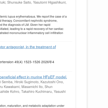
zuki, Shunsuke Saito, Yasutomi Higashikuni,
ystemic lupus erythematosus. We report the case of a
rd therapy. Concomitant nephrotic syndrome,
 the diagnosis of LM. Given her rapid
iated, leading to a rapid recovery of her cardiac
rated mononuclear inflammatory cell infiltration
or antagonist, in the treatment of
Hypertension 49(4) 1523-1526 2026年4
beneficial effect in murine HFpEF model.
ki Semba, Hiroki Sugimoto, Kazutoshi Ono,
ru Kawakami, Masamichi Ito, Shun
akahide Kohro, Takahiro Kuchimaru, Yasushi
iation, maturation, and metabolic adaptation under