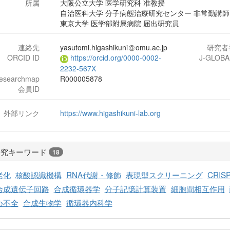
所属
大阪公立大学 医学研究科 准教授
自治医科大学 分子病態治療研究センター 非常勤講師
東京大学 医学部附属病院 届出研究員
連絡先
yasutomi.higashikuni
omu.ac.jp
研究者
ORCID ID
https://orcid.org/0000-0002-
J-GLOBA
2232-567X
researchmap
R000005878
会員ID
外部リンク
https://www.higashikuni-lab.org
研究キーワード
18
老化
核酸認識機構
RNA代謝・修飾
表現型スクリーニング
CRIS
合成遺伝子回路
合成循環器学
分子記憶計算装置
細胞間相互作用
心不全
合成生物学
循環器内科学