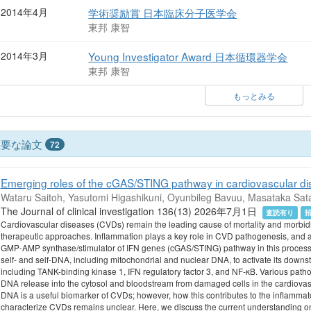
2014年4月
学術奨励賞 日本臨床分子医学会
東邦 康智
2014年3月
Young Investigator Award 日本循環器学会
東邦 康智
もっとみる
主要な論文
72
Emerging roles of the cGAS/STING pathway in cardiovascular di
Wataru Saitoh, Yasutomi Higashikuni, Oyunbileg Bavuu, Masataka Sat
The Journal of clinical investigation 136(13) 2026年7月1日
査読有り
Cardiovascular diseases (CVDs) remain the leading cause of mortality and morbidit
therapeutic approaches. Inflammation plays a key role in CVD pathogenesis, and a
GMP-AMP synthase/stimulator of IFN genes (cGAS/STING) pathway in this proces
self- and self-DNA, including mitochondrial and nuclear DNA, to activate its down
including TANK-binding kinase 1, IFN regulatory factor 3, and NF-κB. Various path
DNA release into the cytosol and bloodstream from damaged cells in the cardiovascul
DNA is a useful biomarker of CVDs; however, how this contributes to the inflammator
characterize CVDs remains unclear. Here, we discuss the current understanding o