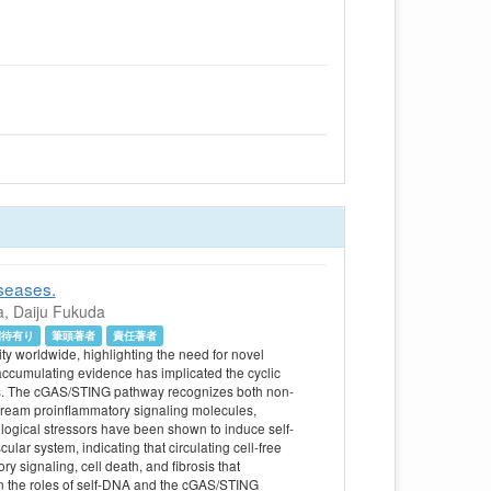
seases.
a, Daiju Fukuda
招待有り
筆頭著者
責任著者
y worldwide, highlighting the need for novel
ccumulating evidence has implicated the cyclic
s. The cGAS/STING pathway recognizes both non-
stream proinflammatory signaling molecules,
ological stressors have been shown to induce self-
ar system, indicating that circulating cell-free
y signaling, cell death, and fibrosis that
n the roles of self-DNA and the cGAS/STING