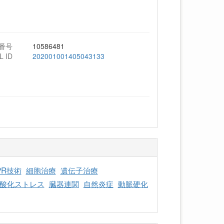
番号
10586481
L ID
202001001405043133
PR技術
細胞治療
遺伝子治療
酸化ストレス
臓器連関
自然炎症
動脈硬化