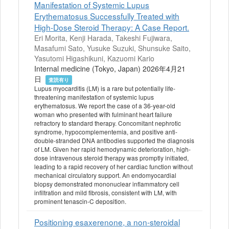
Manifestation of Systemic Lupus
Erythematosus Successfully Treated with
High-Dose Steroid Therapy: A Case Report.
Eri Morita, Kenji Harada, Takeshi Fujiwara,
Masafumi Sato, Yusuke Suzuki, Shunsuke Saito,
Yasutomi Higashikuni, Kazuomi Kario
Internal medicine (Tokyo, Japan) 2026年4月21
日
査読有り
Lupus myocarditis (LM) is a rare but potentially life-
threatening manifestation of systemic lupus
erythematosus. We report the case of a 36-year-old
woman who presented with fulminant heart failure
refractory to standard therapy. Concomitant nephrotic
syndrome, hypocomplementemia, and positive anti-
double-stranded DNA antibodies supported the diagnosis
of LM. Given her rapid hemodynamic deterioration, high-
dose intravenous steroid therapy was promptly initiated,
leading to a rapid recovery of her cardiac function without
mechanical circulatory support. An endomyocardial
biopsy demonstrated mononuclear inflammatory cell
infiltration and mild fibrosis, consistent with LM, with
prominent tenascin-C deposition.
Positioning esaxerenone, a non-steroidal