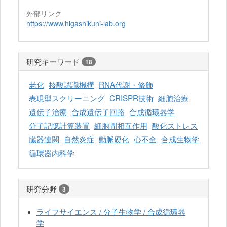
外部リンク
https://www.higashikuni-lab.org
研究キーワード
18
老化
核酸認識機構
RNA代謝・修飾
表現型スクリーニング
CRISPR技術
細胞治療
遺伝子治療
合成遺伝子回路
合成循環器学
分子記憶計算装置
細胞間相互作用
酸化ストレス
臓器連関
自然炎症
動脈硬化
心不全
合成生物学
循環器内科学
研究分野
3
ライフサイエンス / 分子生物学 / 合成循環器
学