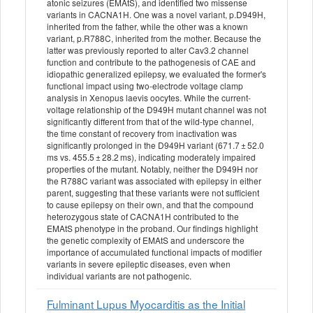
atonic seizures (EMAtS), and identified two missense
variants in CACNA1H. One was a novel variant, p.D949H,
inherited from the father, while the other was a known
variant, p.R788C, inherited from the mother. Because the
latter was previously reported to alter Cav3.2 channel
function and contribute to the pathogenesis of CAE and
idiopathic generalized epilepsy, we evaluated the former's
functional impact using two-electrode voltage clamp
analysis in Xenopus laevis oocytes. While the current-
voltage relationship of the D949H mutant channel was not
significantly different from that of the wild-type channel,
the time constant of recovery from inactivation was
significantly prolonged in the D949H variant (671.7 ± 52.0
ms vs. 455.5 ± 28.2 ms), indicating moderately impaired
properties of the mutant. Notably, neither the D949H nor
the R788C variant was associated with epilepsy in either
parent, suggesting that these variants were not sufficient
to cause epilepsy on their own, and that the compound
heterozygous state of CACNA1H contributed to the
EMAtS phenotype in the proband. Our findings highlight
the genetic complexity of EMAtS and underscore the
importance of accumulated functional impacts of modifier
variants in severe epileptic diseases, even when
individual variants are not pathogenic.
Fulminant Lupus Myocarditis as the Initial