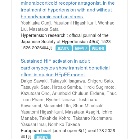
mineralocorticoid receptor antagonist, in the
treatment of hypertension with and without
hemodynamic cardiac stress.
Yoshitaka Gunji, Yasutomi Higashikuni, Wenhao
Liu, Masataka Sata
Hypertension research : official journal of the
Japanese Society of Hypertension 49(4) 1523-
1526 2026年4月
査読有り
招待有り
責任著者
Sustained HIF activation in adult
cardiomyocytes show transient beneficial
effect in murine HFpEF model.
Daigo Sawaki, Takayuki Isagawa, Shigeru Sato,
Tatsuyuki Sato, Hiroaki Semba, Hiroki Sugimoto,
Kazutoshi Ono, Ariunbold Chuluun-Erdene, Thuc
Toan Pham, Ryohei Tanaka, Toshinaru
Kawakami, Masamichi Ito, Shun Minatsuki,
Yasutomi Higashikuni, Masataka Asagiri, Ichiro
Manabe, Takahide Kohro, Takahiro Kuchimaru,
Yasushi Imai, Norihiko Takeda
European heart journal open 6(1) oeaf178 2026
年1月
査読有り