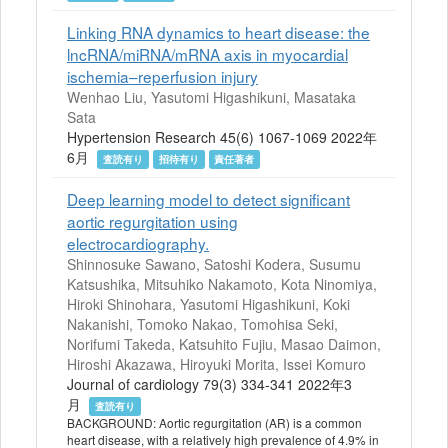
Linking RNA dynamics to heart disease: the
lncRNA/miRNA/mRNA axis in myocardial
ischemia–reperfusion injury
Wenhao Liu, Yasutomi Higashikuni, Masataka
Sata
Hypertension Research 45(6) 1067-1069 2022年
6月
査読有り
招待有り
責任著者
Deep learning model to detect significant
aortic regurgitation using
electrocardiography.
Shinnosuke Sawano, Satoshi Kodera, Susumu
Katsushika, Mitsuhiko Nakamoto, Kota Ninomiya,
Hiroki Shinohara, Yasutomi Higashikuni, Koki
Nakanishi, Tomoko Nakao, Tomohisa Seki,
Norifumi Takeda, Katsuhito Fujiu, Masao Daimon,
Hiroshi Akazawa, Hiroyuki Morita, Issei Komuro
Journal of cardiology 79(3) 334-341 2022年3
月
査読有り
BACKGROUND: Aortic regurgitation (AR) is a common
heart disease, with a relatively high prevalence of 4.9% in