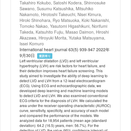
Takahiro Kokubo, Satoshi Kodera, Shinnosuke
Sawano, Susumu Katsushika, Mitsuhiko
Nakamoto, Hirotoshi Takeuchi, Nisei Kimura,
Hiroki Shinohara, Ryo Matsuoka, Koki Nakanishi,
Tomoko Nakao, Yasutomi Higashikuni, Norifumi
Takeda, Katsuhito Fujiu, Masao Daimon, Hiroshi
Akazawa, Hiroyuki Morita, Yutaka Matsuyama,
Issei Komuro
International heart journal 63(5) 939-947 2022年
9月30日
査読有り
Left ventricular dilatation (LVD) and left ventricular
hypertrophy (LVH) are risk factors for heart failure, and
their detection improves heart failure screening. This
study aimed to investigate the ability of deep learning to
detect LVD and LVH from a 12-lead electrocardiogram
(ECG). Using ECG and echocardiographic data, we
developed deep learning and machine learning models
to detect LVD and LVH. We also examined conventional
ECG criteria for the diagnosis of LVH. We calculated the
area under the receiver operating characteristic (AUROC)
curve, sensitivity, specificity, and accuracy of each model
and compared the performance of the models. We
analyzed data for 18,954 patients (mean age (standard
deviation): 64.2 (16.5) years, men: 56.7%). For the
detection of LVD, the value (95% confidence interval) of