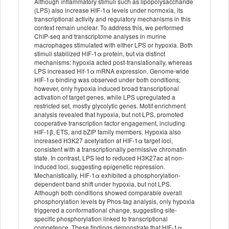
Although inflammatory stimuli such as lipopolysaccharide
(LPS) also increase HIF-1α levels under normoxia, its
transcriptional activity and regulatory mechanisms in this
context remain unclear. To address this, we performed
ChIP-seq and transcriptome analyses in murine
macrophages stimulated with either LPS or hypoxia. Both
stimuli stabilized HIF-1α protein, but via distinct
mechanisms: hypoxia acted post-translationally, whereas
LPS increased Hif-1α mRNA expression. Genome-wide
HIF-1α binding was observed under both conditions;
however, only hypoxia induced broad transcriptional
activation of target genes, while LPS upregulated a
restricted set, mostly glycolytic genes. Motif enrichment
analysis revealed that hypoxia, but not LPS, promoted
cooperative transcription factor engagement, including
HIF-1β, ETS, and bZIP family members. Hypoxia also
increased H3K27 acetylation at HIF-1α target loci,
consistent with a transcriptionally permissive chromatin
state. In contrast, LPS led to reduced H3K27ac at non-
induced loci, suggesting epigenetic repression.
Mechanistically, HIF-1α exhibited a phosphorylation-
dependent band shift under hypoxia, but not LPS.
Although both conditions showed comparable overall
phosphorylation levels by Phos-tag analysis, only hypoxia
triggered a conformational change, suggesting site-
specific phosphorylation linked to transcriptional
competence. These findings demonstrate that HIF-1α