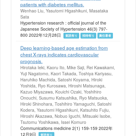
patients with diabetes mellitus.
Wenhao Liu, Yasutomi Higashikuni, Masataka
Sata
Hypertension research : official journal of the
Japanese Society of Hypertension 46(3) 797-
800 2022年12月28日
査読有り
招待有り
責任著者
Deep learning-based age estimation from
chest X-rays indicates cardiovascular
prognosis.
Hirotaka Ieki, Kaoru Ito, Mike Saji, Rei Kawakami,
Yuji Nagatomo, Kaori Takada, Toshiya Kariyasu,
Haruhiko Machida, Satoshi Koyama, Hiroki
Yoshida, Ryo Kurosawa, Hiroshi Matsunaga,
Kazuo Miyazawa, Kouichi Ozaki, Yoshihiro
Onouchi, Susumu Katsushika, Ryo Matsuoka,
Hiroki Shinohara, Toshihiro Yamaguchi, Satoshi
Kodera, Yasutomi Higashikuni, Katsuhito Fujiu,
Hiroshi Akazawa, Nobuo Iguchi, Mitsuaki Isobe,
Tsutomu Yoshikawa, Issei Komuro
Communications medicine 2(1) 159-159 2022年
12月9日
査読有り