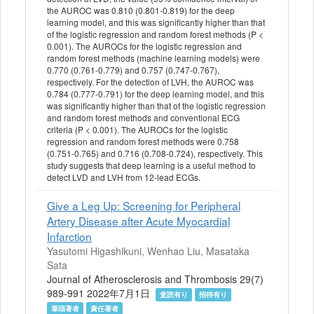
the AUROC was 0.810 (0.801-0.819) for the deep
learning model, and this was significantly higher than that
of the logistic regression and random forest methods (P <
0.001). The AUROCs for the logistic regression and
random forest methods (machine learning models) were
0.770 (0.761-0.779) and 0.757 (0.747-0.767),
respectively. For the detection of LVH, the AUROC was
0.784 (0.777-0.791) for the deep learning model, and this
was significantly higher than that of the logistic regression
and random forest methods and conventional ECG
criteria (P < 0.001). The AUROCs for the logistic
regression and random forest methods were 0.758
(0.751-0.765) and 0.716 (0.708-0.724), respectively. This
study suggests that deep learning is a useful method to
detect LVD and LVH from 12-lead ECGs.
Give a Leg Up: Screening for Peripheral
Artery Disease after Acute Myocardial
Infarction
Yasutomi Higashikuni, Wenhao Liu, Masataka
Sata
Journal of Atherosclerosis and Thrombosis 29(7)
989-991 2022年7月1日
査読有り
招待有り
筆頭著者
責任著者