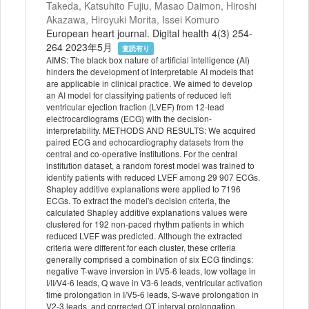
Takeda, Katsuhito Fujiu, Masao Daimon, Hiroshi
Akazawa, Hiroyuki Morita, Issei Komuro
European heart journal. Digital health 4(3) 254-
264 2023年5月
査読有り
AIMS: The black box nature of artificial intelligence (AI)
hinders the development of interpretable AI models that
are applicable in clinical practice. We aimed to develop
an AI model for classifying patients of reduced left
ventricular ejection fraction (LVEF) from 12-lead
electrocardiograms (ECG) with the decision-
interpretability. METHODS AND RESULTS: We acquired
paired ECG and echocardiography datasets from the
central and co-operative institutions. For the central
institution dataset, a random forest model was trained to
identify patients with reduced LVEF among 29 907 ECGs.
Shapley additive explanations were applied to 7196
ECGs. To extract the model's decision criteria, the
calculated Shapley additive explanations values were
clustered for 192 non-paced rhythm patients in which
reduced LVEF was predicted. Although the extracted
criteria were different for each cluster, these criteria
generally comprised a combination of six ECG findings:
negative T-wave inversion in I/V5-6 leads, low voltage in
I/II/V4-6 leads, Q wave in V3-6 leads, ventricular activation
time prolongation in I/V5-6 leads, S-wave prolongation in
V2-3 leads, and corrected QT interval prolongation.