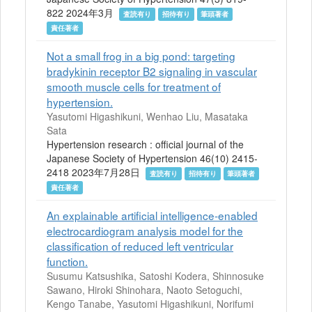
822 2024年3月
査読有り
招待有り
筆頭著者
責任著者
Not a small frog in a big pond: targeting
bradykinin receptor B2 signaling in vascular
smooth muscle cells for treatment of
hypertension.
Yasutomi Higashikuni, Wenhao Liu, Masataka
Sata
Hypertension research : official journal of the
Japanese Society of Hypertension 46(10) 2415-
2418 2023年7月28日
査読有り
招待有り
筆頭著者
責任著者
An explainable artificial intelligence-enabled
electrocardiogram analysis model for the
classification of reduced left ventricular
function.
Susumu Katsushika, Satoshi Kodera, Shinnosuke
Sawano, Hiroki Shinohara, Naoto Setoguchi,
Kengo Tanabe, Yasutomi Higashikuni, Norifumi