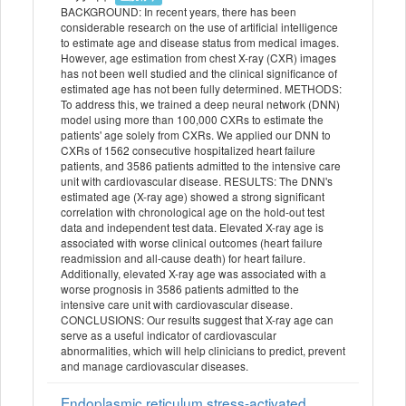
BACKGROUND: In recent years, there has been
considerable research on the use of artificial intelligence
to estimate age and disease status from medical images.
However, age estimation from chest X-ray (CXR) images
has not been well studied and the clinical significance of
estimated age has not been fully determined. METHODS:
To address this, we trained a deep neural network (DNN)
model using more than 100,000 CXRs to estimate the
patients' age solely from CXRs. We applied our DNN to
CXRs of 1562 consecutive hospitalized heart failure
patients, and 3586 patients admitted to the intensive care
unit with cardiovascular disease. RESULTS: The DNN's
estimated age (X-ray age) showed a strong significant
correlation with chronological age on the hold-out test
data and independent test data. Elevated X-ray age is
associated with worse clinical outcomes (heart failure
readmission and all-cause death) for heart failure.
Additionally, elevated X-ray age was associated with a
worse prognosis in 3586 patients admitted to the
intensive care unit with cardiovascular disease.
CONCLUSIONS: Our results suggest that X-ray age can
serve as a useful indicator of cardiovascular
abnormalities, which will help clinicians to predict, prevent
and manage cardiovascular diseases.
Endoplasmic reticulum stress-activated