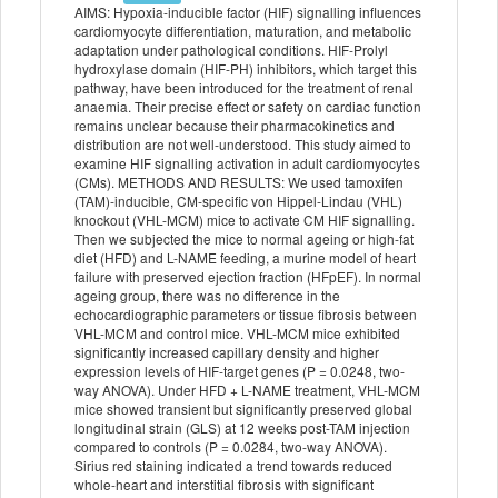
AIMS: Hypoxia-inducible factor (HIF) signalling influences
cardiomyocyte differentiation, maturation, and metabolic
adaptation under pathological conditions. HIF-Prolyl
hydroxylase domain (HIF-PH) inhibitors, which target this
pathway, have been introduced for the treatment of renal
anaemia. Their precise effect or safety on cardiac function
remains unclear because their pharmacokinetics and
distribution are not well-understood. This study aimed to
examine HIF signalling activation in adult cardiomyocytes
(CMs). METHODS AND RESULTS: We used tamoxifen
(TAM)-inducible, CM-specific von Hippel-Lindau (VHL)
knockout (VHL-MCM) mice to activate CM HIF signalling.
Then we subjected the mice to normal ageing or high-fat
diet (HFD) and L-NAME feeding, a murine model of heart
failure with preserved ejection fraction (HFpEF). In normal
ageing group, there was no difference in the
echocardiographic parameters or tissue fibrosis between
VHL-MCM and control mice. VHL-MCM mice exhibited
significantly increased capillary density and higher
expression levels of HIF-target genes (P = 0.0248, two-
way ANOVA). Under HFD + L-NAME treatment, VHL-MCM
mice showed transient but significantly preserved global
longitudinal strain (GLS) at 12 weeks post-TAM injection
compared to controls (P = 0.0284, two-way ANOVA).
Sirius red staining indicated a trend towards reduced
whole-heart and interstitial fibrosis with significant