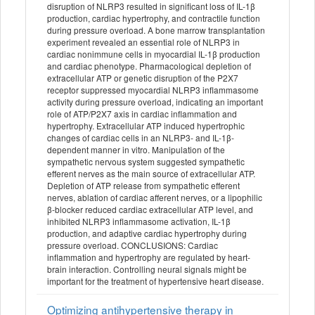
disruption of NLRP3 resulted in significant loss of IL-1β
production, cardiac hypertrophy, and contractile function
during pressure overload. A bone marrow transplantation
experiment revealed an essential role of NLRP3 in
cardiac nonimmune cells in myocardial IL-1β production
and cardiac phenotype. Pharmacological depletion of
extracellular ATP or genetic disruption of the P2X7
receptor suppressed myocardial NLRP3 inflammasome
activity during pressure overload, indicating an important
role of ATP/P2X7 axis in cardiac inflammation and
hypertrophy. Extracellular ATP induced hypertrophic
changes of cardiac cells in an NLRP3- and IL-1β-
dependent manner in vitro. Manipulation of the
sympathetic nervous system suggested sympathetic
efferent nerves as the main source of extracellular ATP.
Depletion of ATP release from sympathetic efferent
nerves, ablation of cardiac afferent nerves, or a lipophilic
β-blocker reduced cardiac extracellular ATP level, and
inhibited NLRP3 inflammasome activation, IL-1β
production, and adaptive cardiac hypertrophy during
pressure overload. CONCLUSIONS: Cardiac
inflammation and hypertrophy are regulated by heart-
brain interaction. Controlling neural signals might be
important for the treatment of hypertensive heart disease.
Optimizing antihypertensive therapy in