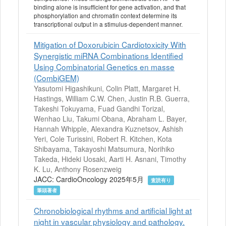
binding alone is insufficient for gene activation, and that
phosphorylation and chromatin context determine its
transcriptional output in a stimulus-dependent manner.
Mitigation of Doxorubicin Cardiotoxicity With
Synergistic miRNA Combinations Identified
Using Combinatorial Genetics en masse
(CombiGEM)
Yasutomi Higashikuni, Colin Platt, Margaret H.
Hastings, William C.W. Chen, Justin R.B. Guerra,
Takeshi Tokuyama, Fuad Gandhi Torizal,
Wenhao Liu, Takumi Obana, Abraham L. Bayer,
Hannah Whipple, Alexandra Kuznetsov, Ashish
Yeri, Cole Turissini, Robert R. Kitchen, Kota
Shibayama, Takayoshi Matsumura, Norihiko
Takeda, Hideki Uosaki, Aarti H. Asnani, Timothy
K. Lu, Anthony Rosenzweig
JACC: CardioOncology 2025年5月
査読有り
筆頭著者
Chronobiological rhythms and artificial light at
night in vascular physiology and pathology.