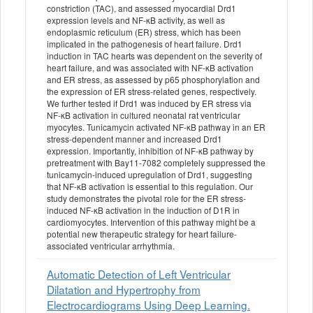
constriction (TAC), and assessed myocardial Drd1
expression levels and NF-κB activity, as well as
endoplasmic reticulum (ER) stress, which has been
implicated in the pathogenesis of heart failure. Drd1
induction in TAC hearts was dependent on the severity of
heart failure, and was associated with NF-κB activation
and ER stress, as assessed by p65 phosphorylation and
the expression of ER stress-related genes, respectively.
We further tested if Drd1 was induced by ER stress via
NF-κB activation in cultured neonatal rat ventricular
myocytes. Tunicamycin activated NF-κB pathway in an ER
stress-dependent manner and increased Drd1
expression. Importantly, inhibition of NF-κB pathway by
pretreatment with Bay11-7082 completely suppressed the
tunicamycin-induced upregulation of Drd1, suggesting
that NF-κB activation is essential to this regulation. Our
study demonstrates the pivotal role for the ER stress-
induced NF-κB activation in the induction of D1R in
cardiomyocytes. Intervention of this pathway might be a
potential new therapeutic strategy for heart failure-
associated ventricular arrhythmia.
Automatic Detection of Left Ventricular
Dilatation and Hypertrophy from
Electrocardiograms Using Deep Learning.