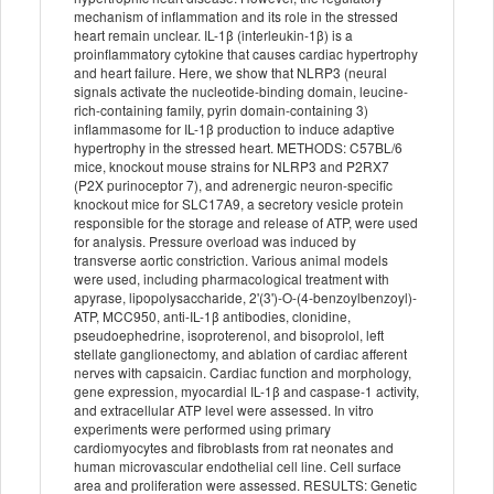
mechanism of inflammation and its role in the stressed
heart remain unclear. IL-1β (interleukin-1β) is a
proinflammatory cytokine that causes cardiac hypertrophy
and heart failure. Here, we show that NLRP3 (neural
signals activate the nucleotide-binding domain, leucine-
rich-containing family, pyrin domain-containing 3)
inflammasome for IL-1β production to induce adaptive
hypertrophy in the stressed heart. METHODS: C57BL/6
mice, knockout mouse strains for NLRP3 and P2RX7
(P2X purinoceptor 7), and adrenergic neuron-specific
knockout mice for SLC17A9, a secretory vesicle protein
responsible for the storage and release of ATP, were used
for analysis. Pressure overload was induced by
transverse aortic constriction. Various animal models
were used, including pharmacological treatment with
apyrase, lipopolysaccharide, 2'(3')-O-(4-benzoylbenzoyl)-
ATP, MCC950, anti-IL-1β antibodies, clonidine,
pseudoephedrine, isoproterenol, and bisoprolol, left
stellate ganglionectomy, and ablation of cardiac afferent
nerves with capsaicin. Cardiac function and morphology,
gene expression, myocardial IL-1β and caspase-1 activity,
and extracellular ATP level were assessed. In vitro
experiments were performed using primary
cardiomyocytes and fibroblasts from rat neonates and
human microvascular endothelial cell line. Cell surface
area and proliferation were assessed. RESULTS: Genetic