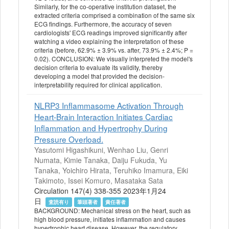
Similarly, for the co-operative institution dataset, the
extracted criteria comprised a combination of the same six
ECG findings. Furthermore, the accuracy of seven
cardiologists' ECG readings improved significantly after
watching a video explaining the interpretation of these
criteria (before, 62.9% ± 3.9% vs. after, 73.9% ± 2.4%; P =
0.02). CONCLUSION: We visually interpreted the model's
decision criteria to evaluate its validity, thereby
developing a model that provided the decision-
interpretability required for clinical application.
NLRP3 Inflammasome Activation Through
Heart-Brain Interaction Initiates Cardiac
Inflammation and Hypertrophy During
Pressure Overload.
Yasutomi Higashikuni, Wenhao Liu, Genri
Numata, Kimie Tanaka, Daiju Fukuda, Yu
Tanaka, Yoichiro Hirata, Teruhiko Imamura, Eiki
Takimoto, Issei Komuro, Masataka Sata
Circulation 147(4) 338-355 2023年1月24
日
査読有り
筆頭著者
責任著者
BACKGROUND: Mechanical stress on the heart, such as
high blood pressure, initiates inflammation and causes
hypertrophic heart disease. However, the regulatory