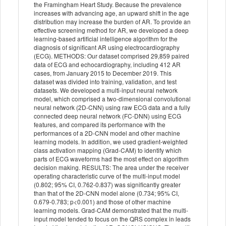
the Framingham Heart Study. Because the prevalence
increases with advancing age, an upward shift in the age
distribution may increase the burden of AR. To provide an
effective screening method for AR, we developed a deep
learning-based artificial intelligence algorithm for the
diagnosis of significant AR using electrocardiography
(ECG). METHODS: Our dataset comprised 29,859 paired
data of ECG and echocardiography, including 412 AR
cases, from January 2015 to December 2019. This
dataset was divided into training, validation, and test
datasets. We developed a multi-input neural network
model, which comprised a two-dimensional convolutional
neural network (2D-CNN) using raw ECG data and a fully
connected deep neural network (FC-DNN) using ECG
features, and compared its performance with the
performances of a 2D-CNN model and other machine
learning models. In addition, we used gradient-weighted
class activation mapping (Grad-CAM) to identify which
parts of ECG waveforms had the most effect on algorithm
decision making. RESULTS: The area under the receiver
operating characteristic curve of the multi-input model
(0.802; 95% CI, 0.762-0.837) was significantly greater
than that of the 2D-CNN model alone (0.734; 95% CI,
0.679-0.783; p<0.001) and those of other machine
learning models. Grad-CAM demonstrated that the multi-
input model tended to focus on the QRS complex in leads