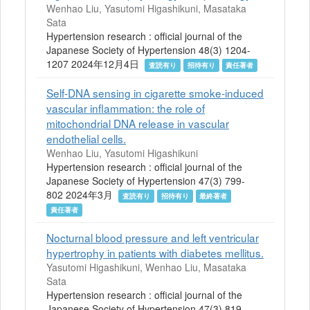
Wenhao Liu, Yasutomi Higashikuni, Masataka
Sata
Hypertension research : official journal of the
Japanese Society of Hypertension 48(3) 1204-
1207 2024年12月4日
査読有り
招待有り
責任著者
Self-DNA sensing in cigarette smoke-induced
vascular inflammation: the role of
mitochondrial DNA release in vascular
endothelial cells.
Wenhao Liu, Yasutomi Higashikuni
Hypertension research : official journal of the
Japanese Society of Hypertension 47(3) 799-
802 2024年3月
査読有り
招待有り
最終著者
責任著者
Nocturnal blood pressure and left ventricular
hypertrophy in patients with diabetes mellitus.
Yasutomi Higashikuni, Wenhao Liu, Masataka
Sata
Hypertension research : official journal of the
Japanese Society of Hypertension 47(3) 819-