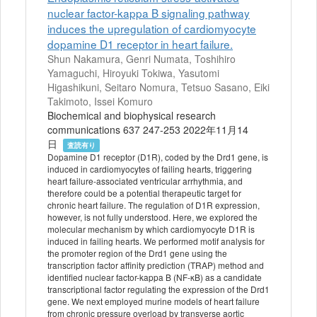
nuclear factor-kappa B signaling pathway
induces the upregulation of cardiomyocyte
dopamine D1 receptor in heart failure.
Shun Nakamura, Genri Numata, Toshihiro
Yamaguchi, Hiroyuki Tokiwa, Yasutomi
Higashikuni, Seitaro Nomura, Tetsuo Sasano, Eiki
Takimoto, Issei Komuro
Biochemical and biophysical research
communications 637 247-253 2022年11月14
日
査読有り
Dopamine D1 receptor (D1R), coded by the Drd1 gene, is
induced in cardiomyocytes of failing hearts, triggering
heart failure-associated ventricular arrhythmia, and
therefore could be a potential therapeutic target for
chronic heart failure. The regulation of D1R expression,
however, is not fully understood. Here, we explored the
molecular mechanism by which cardiomyocyte D1R is
induced in failing hearts. We performed motif analysis for
the promoter region of the Drd1 gene using the
transcription factor affinity prediction (TRAP) method and
identified nuclear factor-kappa B (NF-κB) as a candidate
transcriptional factor regulating the expression of the Drd1
gene. We next employed murine models of heart failure
from chronic pressure overload by transverse aortic