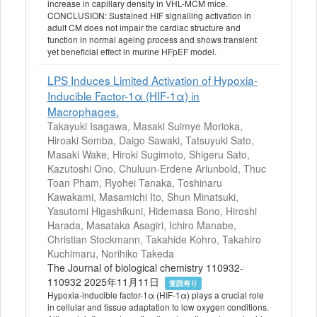
increase in capillary density in VHL-MCM mice.
CONCLUSION: Sustained HIF signalling activation in
adult CM does not impair the cardiac structure and
function in normal ageing process and shows transient
yet beneficial effect in murine HFpEF model.
LPS Induces Limited Activation of Hypoxia-
Inducible Factor-1α (HIF-1α) in
Macrophages.
Takayuki Isagawa, Masaki Suimye Morioka,
Hiroaki Semba, Daigo Sawaki, Tatsuyuki Sato,
Masaki Wake, Hiroki Sugimoto, Shigeru Sato,
Kazutoshi Ono, Chuluun-Erdene Ariunbold, Thuc
Toan Pham, Ryohei Tanaka, Toshinaru
Kawakami, Masamichi Ito, Shun Minatsuki,
Yasutomi Higashikuni, Hidemasa Bono, Hiroshi
Harada, Masataka Asagiri, Ichiro Manabe,
Christian Stockmann, Takahide Kohro, Takahiro
Kuchimaru, Norihiko Takeda
The Journal of biological chemistry 110932-
110932 2025年11月11日
査読有り
Hypoxia-inducible factor-1α (HIF-1α) plays a crucial role
in cellular and tissue adaptation to low oxygen conditions.