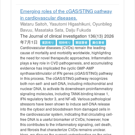
Emerging roles of the cGAS/STING pathway
in cardiovascular diseases.
Wataru Saitoh, Yasutomi Higashikuni, Oyunbileg
Bavuu, Masataka Sata, Daiju Fukuda
The Journal of clinical investigation 136(13) 2026
年7月1日
査読有り
招待有り
筆頭著者
責任著者
Cardiovascular diseases (CVDs) remain the leading
cause of mortality and morbidity worldwide, highlighting
the need for novel therapeutic approaches. Inflammation
plays a key role in CVD pathogenesis, and accumulating
evidence has implicated the cyclic GMP-AMP
synthase/stimulator of IFN genes (cGAS/STING) pathway
in this process. The cGAS/STING pathway recognizes
both non-self- and self-DNA, including mitochondrial and
nuclear DNA, to activate its downstream proinflammatory
signaling molecules, including TANK-binding kinase 1,
IFN regulatory factor 3, and NF-κB. Various pathological
stressors have been shown to induce self-DNA release
into the cytosol and bloodstream from damaged cells in
the cardiovascular system, indicating that circulating cell-
free DNA is a useful biomarker of CVDs; however, how
this contributes to the inflammatory signaling, cell death,
and fibrosis that characterize CVDs remains unclear.
Here, we discuss the current understanding on the roles