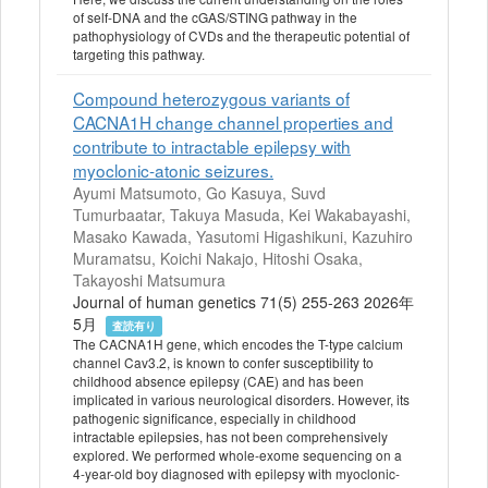
of self-DNA and the cGAS/STING pathway in the
pathophysiology of CVDs and the therapeutic potential of
targeting this pathway.
Compound heterozygous variants of
CACNA1H change channel properties and
contribute to intractable epilepsy with
myoclonic-atonic seizures.
Ayumi Matsumoto, Go Kasuya, Suvd
Tumurbaatar, Takuya Masuda, Kei Wakabayashi,
Masako Kawada, Yasutomi Higashikuni, Kazuhiro
Muramatsu, Koichi Nakajo, Hitoshi Osaka,
Takayoshi Matsumura
Journal of human genetics 71(5) 255-263 2026年
5月
査読有り
The CACNA1H gene, which encodes the T-type calcium
channel Cav3.2, is known to confer susceptibility to
childhood absence epilepsy (CAE) and has been
implicated in various neurological disorders. However, its
pathogenic significance, especially in childhood
intractable epilepsies, has not been comprehensively
explored. We performed whole-exome sequencing on a
4-year-old boy diagnosed with epilepsy with myoclonic-