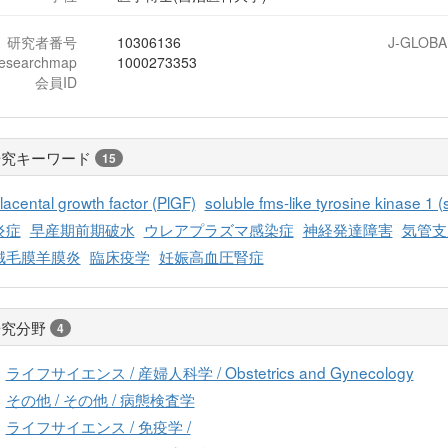
研究者番号
10306136
J-GLOBA
researchmap
1000273353
会員ID
研究キーワード
15
lacental growth factor (PlGF)
soluble fms-like tyrosine kinase 1 (s
炎症
早産期前期破水
ウレアプラズマ感染症
神経発達障害
気管支
絨毛膜羊膜炎
臨床疫学
妊娠高血圧腎症
研究分野
4
ライフサイエンス / 産婦人科学 / Obstetrics and Gynecology
その他 / その他 / 病態検査学
ライフサイエンス / 免疫学 /