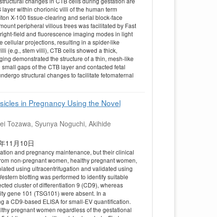
 structural changes in CTB cells during gestation are
B layer within chorionic villi of the human term
ton X-100 tissue-clearing and serial block-face
unt peripheral villous trees was facilitated by Fast
ight-field and fluorescence imaging modes in light
ellular projections, resulting in a spider-like
lli (e.g., stem villi), CTB cells showed a thick,
ng demonstrated the structure of a thin, mesh-like
e small gaps of the CTB layer and contacted fetal
i undergo structural changes to facilitate fetomaternal
esicles in Pregnancy Using the Novel
ei Tozawa, Syunya Noguchi, Akihide
 2025年11月10日
cation and pregnancy maintenance, but their clinical
 from non-pregnant women, healthy pregnant women,
lated using ultracentrifugation and validated using
estern blotting was performed to identify suitable
cted cluster of differentiation 9 (CD9), whereas
ility gene 101 (TSG101) were absent. In a
ing a CD9-based ELISA for small-EV quantification.
althy pregnant women regardless of the gestational