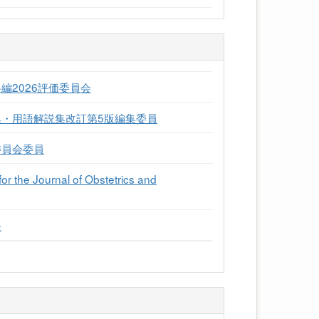
編2026評価委員会
集・用語解説集改訂第5版編集委員
委員会委員
he Journal of Obstetrics and
長