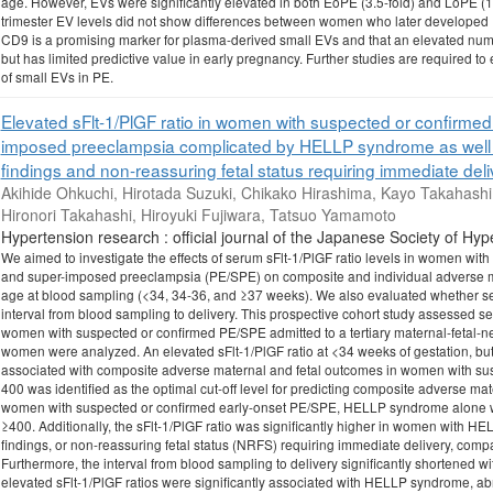
age. However, EVs were significantly elevated in both EoPE (3.5-fold) and LoPE (1.
trimester EV levels did not show differences between women who later developed P
CD9 is a promising marker for plasma-derived small EVs and that an elevated numb
but has limited predictive value in early pregnancy. Further studies are required to e
of small EVs in PE.
Elevated sFlt-1/PlGF ratio in women with suspected or confirme
imposed preeclampsia complicated by HELLP syndrome as well a
findings and non-reassuring fetal status requiring immediate deli
Akihide Ohkuchi, Hirotada Suzuki, Chikako Hirashima, Kayo Takahashi
Hironori Takahashi, Hiroyuki Fujiwara, Tatsuo Yamamoto
Hypertension research : official journal of the Japanese Society o
We aimed to investigate the effects of serum sFlt-1/PlGF ratio levels in women wi
and super-imposed preeclampsia (PE/SPE) on composite and individual adverse mate
age at blood sampling (<34, 34-36, and ≥37 weeks). We also evaluated whether ser
interval from blood sampling to delivery. This prospective cohort study assessed seru
women with suspected or confirmed PE/SPE admitted to a tertiary maternal-fetal-n
women were analyzed. An elevated sFlt-1/PlGF ratio at <34 weeks of gestation, but 
associated with composite adverse maternal and fetal outcomes in women with sus
400 was identified as the optimal cut-off level for predicting composite adverse 
women with suspected or confirmed early-onset PE/SPE, HELLP syndrome alone was 
≥400. Additionally, the sFlt-1/PlGF ratio was significantly higher in women with 
findings, or non-reassuring fetal status (NRFS) requiring immediate delivery, comp
Furthermore, the interval from blood sampling to delivery significantly shortened wit
elevated sFlt-1/PlGF ratios were significantly associated with HELLP syndrome, a