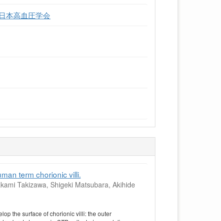
優秀賞 日本高血圧学会
man term chorionic villi.
ami Takizawa, Shigeki Matsubara, Akihide
op the surface of chorionic villi: the outer