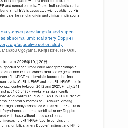
5-fold) compared with matched controls. First-
E and normal controls. These findings indicate that
er of small EVs is associated with established PE
lucidate the cellular origin and clinical implications
d early-onset preeclampsia and super-
s abnormal umbilical artery Doppler
very: a prospective cohort study.
, Manabu Ogoyama, Kenji Horie, Rie Usui,
f Hypertension 2025年10月20日
th suspected or confirmed early-onset preeclampsia
rnal and fetal outcomes, stratified by gestational
um sFlt-1/PlGF ratio levels influenced the time
m levels of sFlt-1, PlGF, and the sFlt-1/PlGF ratio in
eonatal center between 2012 and 2023. Finally, 241
not at 34-36 or ≥37 weeks, was significantly
pected or confirmed PE/SPE. An sFlt-1/PlGF ratio of
maternal and fetal outcomes at <34 weeks. Among
significantly associated with an sFlt-1/PlGF ratio
HELLP syndrome, abnormal umbilical artery Doppler
ared with those without these conditions.
h increasing sFlt-1/PlGF ratio. In conclusion,
bnormal umbilical artery Doppler findings, and NRFS