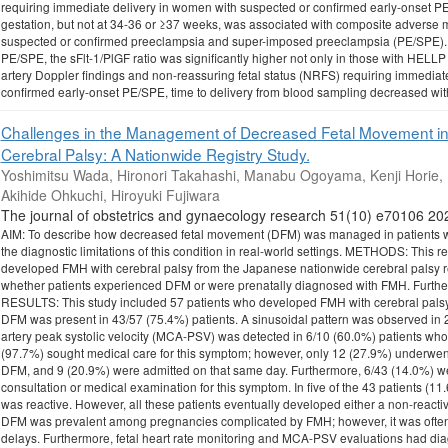
requiring immediate delivery in women with suspected or confirmed early-onset PE
gestation, but not at 34-36 or ≥37 weeks, was associated with composite adverse 
suspected or confirmed preeclampsia and super-imposed preeclampsia (PE/SPE). 
PE/SPE, the sFlt-1/PlGF ratio was significantly higher not only in those with HELL
artery Doppler findings and non-reassuring fetal status (NRFS) requiring immedia
confirmed early-onset PE/SPE, time to delivery from blood sampling decreased with 
Challenges in the Management of Decreased Fetal Movement i
Cerebral Palsy: A Nationwide Registry Study.
Yoshimitsu Wada, Hironori Takahashi, Manabu Ogoyama, Kenji Horie, H
Akihide Ohkuchi, Hiroyuki Fujiwara
The journal of obstetrics and gynaecology research 51(10) e7010
AIM: To describe how decreased fetal movement (DFM) was managed in patients w
the diagnostic limitations of this condition in real-world settings. METHODS: This r
developed FMH with cerebral palsy from the Japanese nationwide cerebral palsy 
whether patients experienced DFM or were prenatally diagnosed with FMH. Fur
RESULTS: This study included 57 patients who developed FMH with cerebral pals
DFM was present in 43/57 (75.4%) patients. A sinusoidal pattern was observed in 
artery peak systolic velocity (MCA-PSV) was detected in 6/10 (60.0%) patients who 
(97.7%) sought medical care for this symptom; however, only 12 (27.9%) underwen
DFM, and 9 (20.9%) were admitted on that same day. Furthermore, 6/43 (14.0%) wer
consultation or medical examination for this symptom. In five of the 43 patients (1
was reactive. However, all these patients eventually developed either a non-reac
DFM was prevalent among pregnancies complicated by FMH; however, it was often 
delays. Furthermore, fetal heart rate monitoring and MCA-PSV evaluations had diagnos