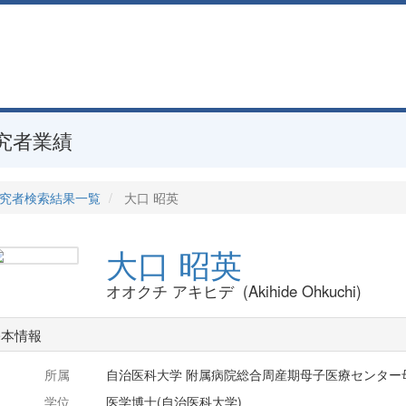
究者業績
究者検索結果一覧
大口 昭英
大口 昭英
オオクチ アキヒデ (Akihide Ohkuchi)
基本情報
所属
自治医科大学 附属病院総合周産期母子医療センター
学位
医学博士(自治医科大学)