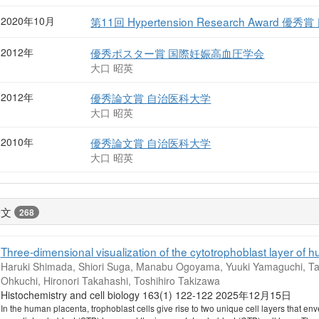
2020年10月
第11回 Hypertension Research Award 
2012年
優秀ポスター賞 国際妊娠高血圧学会
大口 昭英
2012年
優秀論文賞 自治医科大学
大口 昭英
2010年
優秀論文賞 自治医科大学
大口 昭英
論文
268
Three-dimensional visualization of the cytotrophoblast layer of hu
Haruki Shimada, Shiori Suga, Manabu Ogoyama, Yuuki Yamaguchi, Tak
Ohkuchi, Hironori Takahashi, Toshihiro Takizawa
Histochemistry and cell biology 163(1) 122-122 2025年12月15日
In the human placenta, trophoblast cells give rise to two unique cell layers that envel