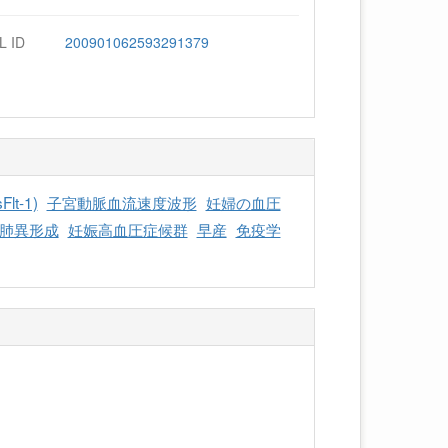
L ID
200901062593291379
Flt-1)
子宮動脈血流速度波形
妊婦の血圧
肺異形成
妊娠高血圧症候群
早産
免疫学