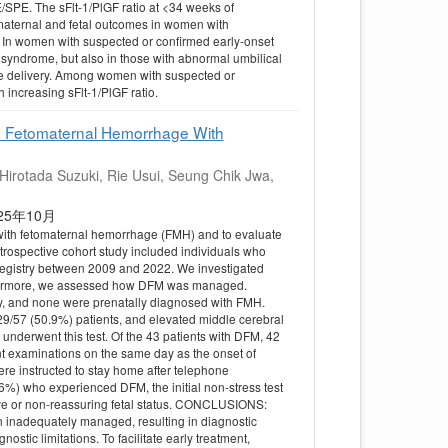
/SPE. The sFlt-1/PlGF ratio at <34 weeks of
maternal and fetal outcomes in women with
In women with suspected or confirmed early-onset
P syndrome, but also in those with abnormal umbilical
te delivery. Among women with suspected or
increasing sFlt-1/PlGF ratio.
n Fetomaternal Hemorrhage With
irotada Suzuki, Rie Usui, Seung Chik Jwa,
6 2025年10月
ith fetomaternal hemorrhage (FMH) and to evaluate
etrospective cohort study included individuals who
registry between 2009 and 2022. We investigated
thermore, we assessed how DFM was managed.
y, and none were prenatally diagnosed with FMH.
29/57 (50.9%) patients, and elevated middle cerebral
underwent this test. Of the 43 patients with DFM, 42
t examinations on the same day as the onset of
e instructed to stay home after telephone
1.6%) who experienced DFM, the initial non-stress test
tive or non-reassuring fetal status. CONCLUSIONS:
inadequately managed, resulting in diagnostic
tic limitations. To facilitate early treatment,