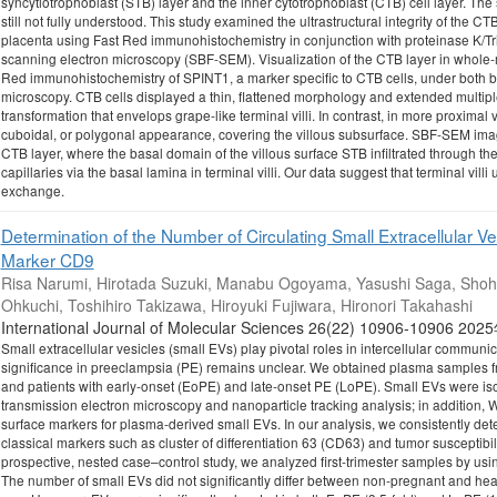
syncytiotrophoblast (STB) layer and the inner cytotrophoblast (CTB) cell layer. The
still not fully understood. This study examined the ultrastructural integrity of the CT
placenta using Fast Red immunohistochemistry in conjunction with proteinase K/Tri
scanning electron microscopy (SBF-SEM). Visualization of the CTB layer in whole-mo
Red immunohistochemistry of SPINT1, a marker specific to CTB cells, under both br
microscopy. CTB cells displayed a thin, flattened morphology and extended multiple c
transformation that envelops grape-like terminal villi. In contrast, in more proximal vi
cuboidal, or polygonal appearance, covering the villous subsurface. SBF-SEM imagi
CTB layer, where the basal domain of the villous surface STB infiltrated through th
capillaries via the basal lamina in terminal villi. Our data suggest that terminal vill
exchange.
Determination of the Number of Circulating Small Extracellular V
Marker CD9
Risa Narumi, Hirotada Suzuki, Manabu Ogoyama, Yasushi Saga, Shoh
Ohkuchi, Toshihiro Takizawa, Hiroyuki Fujiwara, Hironori Takahashi
International Journal of Molecular Sciences 26(22) 10906-10906
Small extracellular vesicles (small EVs) play pivotal roles in intercellular communi
significance in preeclampsia (PE) remains unclear. We obtained plasma samples
and patients with early-onset (EoPE) and late-onset PE (LoPE). Small EVs were iso
transmission electron microscopy and nanoparticle tracking analysis; in addition, W
surface markers for plasma-derived small EVs. In our analysis, we consistently dete
classical markers such as cluster of differentiation 63 (CD63) and tumor susceptib
prospective, nested case–control study, we analyzed first-trimester samples by us
The number of small EVs did not significantly differ between non-pregnant and he