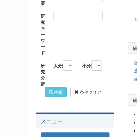
署
研
究
キ
ー
ワ
ー
ド
p
研
大分類
小分類
究
分
野
検索
条件クリア
メニュー