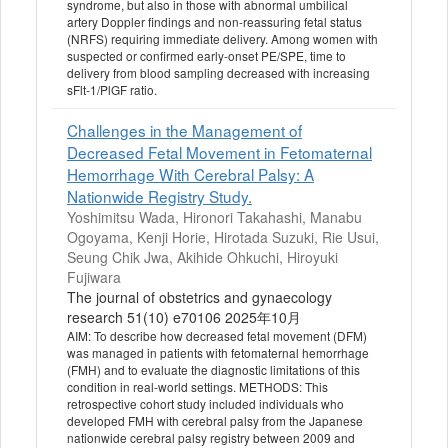
syndrome, but also in those with abnormal umbilical
artery Doppler findings and non-reassuring fetal status
(NRFS) requiring immediate delivery. Among women with
suspected or confirmed early-onset PE/SPE, time to
delivery from blood sampling decreased with increasing
sFlt-1/PlGF ratio.
Challenges in the Management of
Decreased Fetal Movement in Fetomaternal
Hemorrhage With Cerebral Palsy: A
Nationwide Registry Study.
Yoshimitsu Wada, Hironori Takahashi, Manabu
Ogoyama, Kenji Horie, Hirotada Suzuki, Rie Usui,
Seung Chik Jwa, Akihide Ohkuchi, Hiroyuki
Fujiwara
The journal of obstetrics and gynaecology
research 51(10) e70106 2025年10月
AIM: To describe how decreased fetal movement (DFM)
was managed in patients with fetomaternal hemorrhage
(FMH) and to evaluate the diagnostic limitations of this
condition in real-world settings. METHODS: This
retrospective cohort study included individuals who
developed FMH with cerebral palsy from the Japanese
nationwide cerebral palsy registry between 2009 and