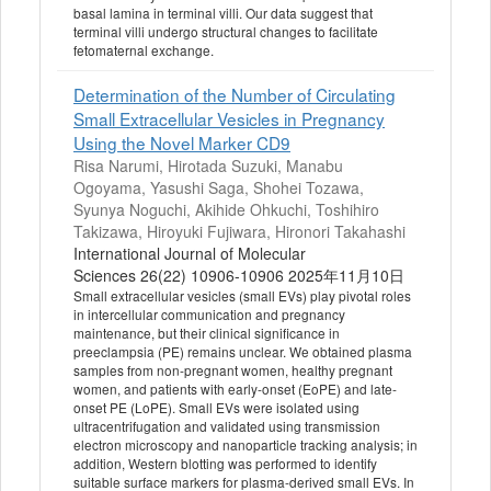
basal lamina in terminal villi. Our data suggest that
terminal villi undergo structural changes to facilitate
fetomaternal exchange.
Determination of the Number of Circulating
Small Extracellular Vesicles in Pregnancy
Using the Novel Marker CD9
Risa Narumi, Hirotada Suzuki, Manabu
Ogoyama, Yasushi Saga, Shohei Tozawa,
Syunya Noguchi, Akihide Ohkuchi, Toshihiro
Takizawa, Hiroyuki Fujiwara, Hironori Takahashi
International Journal of Molecular
Sciences 26(22) 10906-10906 2025年11月10日
Small extracellular vesicles (small EVs) play pivotal roles
in intercellular communication and pregnancy
maintenance, but their clinical significance in
preeclampsia (PE) remains unclear. We obtained plasma
samples from non-pregnant women, healthy pregnant
women, and patients with early-onset (EoPE) and late-
onset PE (LoPE). Small EVs were isolated using
ultracentrifugation and validated using transmission
electron microscopy and nanoparticle tracking analysis; in
addition, Western blotting was performed to identify
suitable surface markers for plasma-derived small EVs. In