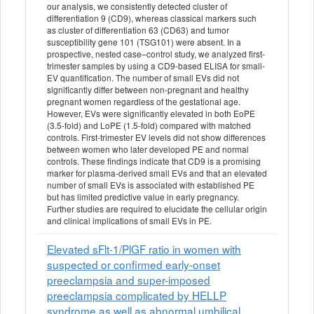
our analysis, we consistently detected cluster of
differentiation 9 (CD9), whereas classical markers such
as cluster of differentiation 63 (CD63) and tumor
susceptibility gene 101 (TSG101) were absent. In a
prospective, nested case–control study, we analyzed first-
trimester samples by using a CD9-based ELISA for small-
EV quantification. The number of small EVs did not
significantly differ between non-pregnant and healthy
pregnant women regardless of the gestational age.
However, EVs were significantly elevated in both EoPE
(3.5-fold) and LoPE (1.5-fold) compared with matched
controls. First-trimester EV levels did not show differences
between women who later developed PE and normal
controls. These findings indicate that CD9 is a promising
marker for plasma-derived small EVs and that an elevated
number of small EVs is associated with established PE
but has limited predictive value in early pregnancy.
Further studies are required to elucidate the cellular origin
and clinical implications of small EVs in PE.
Elevated sFlt-1/PlGF ratio in women with
suspected or confirmed early-onset
preeclampsia and super-imposed
preeclampsia complicated by HELLP
syndrome as well as abnormal umbilical