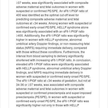
≥37 weeks, was significantly associated with composite
adverse maternal and fetal outcomes in women with
suspected or confirmed PE/SPE. An sFlt-1/PlGF ratio of
400 was identified as the optimal cut-off level for
predicting composite adverse maternal and fetal
outcomes at <34 weeks. Among women with suspected or
confirmed early-onset PE/SPE, HELLP syndrome alone
was significantly associated with an sFlt-1/PlGF ratio
≥400. Additionally, the sFlt-1/PlGF ratio was significantly
higher in women with HELLP syndrome, abnormal
umbilical artery Doppler findings, or non-reassuring fetal
status (NRFS) requiring immediate delivery, compared
with those without these conditions. Furthermore, the
interval from blood sampling to delivery significantly
shortened with increasing sFlt-1/PlGF ratio. In conclusion,
elevated sFlt-1/PlGF ratios were significantly associated
with HELLP syndrome, abnormal umbilical artery Doppler
findings, and NRFS requiring immediate delivery in
women with suspected or confirmed early-onset PE/SPE.
The sFlt-1/PlGF ratio at <34 weeks of gestation, but not at
34-36 or ≥37 weeks, was associated with composite
adverse maternal and fetal outcomes in women with
suspected or confirmed preeclampsia and super-imposed
preeclampsia (PE/SPE). In women with suspected or
confirmed early-onset PE/SPE, the sFlt-1/PlGF ratio was
significantly higher not only in those with HELLP