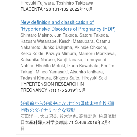
Hiroyuki Fujiwara, Toshihiro Takizawa
PLACENTA 128 131-132 2022年10月
New definition and classification of
"Hypertensive Disorders of Pregnancy (HDP)
Shintaro Makino, Jun Takeda, Satoru Takeda,
Kazushi Watanabe, Keiichi Matsubara, Osamu
Nakamoto, Junko Ushijima, Akihide Ohkuchi,
Keiko Koide, Kazuya Mimura, Mamoru Morikawa,
Katsuhiko Naruse, Kanji Tanaka, Tomoyoshi
Nohira, Hirohito Metoki, Ikuno Kawabata, Kenjiro
Takagi, Mineo Yamasaki, Atsuhiro Ichihara,
Tadashi Kimura, Shigeru Saito, Hiroyuki Seki
HYPERTENSION RESEARCH IN
PREGNANCY 7(1) 1-5 2019年3月
妊娠前から妊娠中にかけての母体末梢血NK細
胞数のダイナミックな変動
石田洋一, 大口昭英, 鈴木達也, 高橋宏典, 松原茂樹
日本産科婦人科学会雑誌 71 S.486 2019年2月4
日