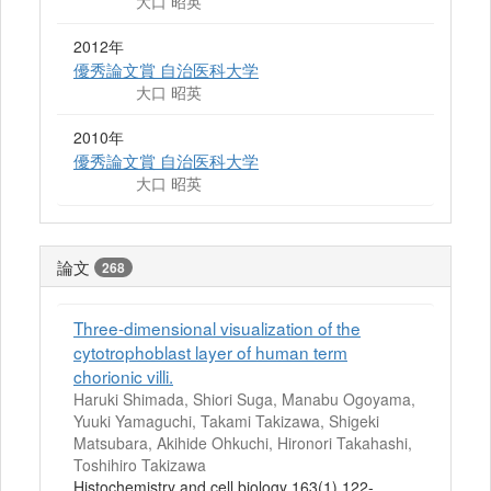
大口 昭英
2012年
優秀論文賞 自治医科大学
大口 昭英
2010年
優秀論文賞 自治医科大学
大口 昭英
論文
268
Three-dimensional visualization of the
cytotrophoblast layer of human term
chorionic villi.
Haruki Shimada, Shiori Suga, Manabu Ogoyama,
Yuuki Yamaguchi, Takami Takizawa, Shigeki
Matsubara, Akihide Ohkuchi, Hironori Takahashi,
Toshihiro Takizawa
Histochemistry and cell biology 163(1) 122-