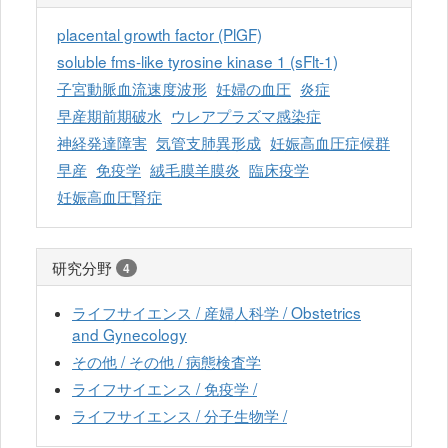
placental growth factor (PlGF)
soluble fms-like tyrosine kinase 1 (sFlt-1)
子宮動脈血流速度波形
妊婦の血圧
炎症
早産期前期破水
ウレアプラズマ感染症
神経発達障害
気管支肺異形成
妊娠高血圧症候群
早産
免疫学
絨毛膜羊膜炎
臨床疫学
妊娠高血圧腎症
研究分野
4
ライフサイエンス / 産婦人科学 / Obstetrics
and Gynecology
その他 / その他 / 病態検査学
ライフサイエンス / 免疫学 /
ライフサイエンス / 分子生物学 /