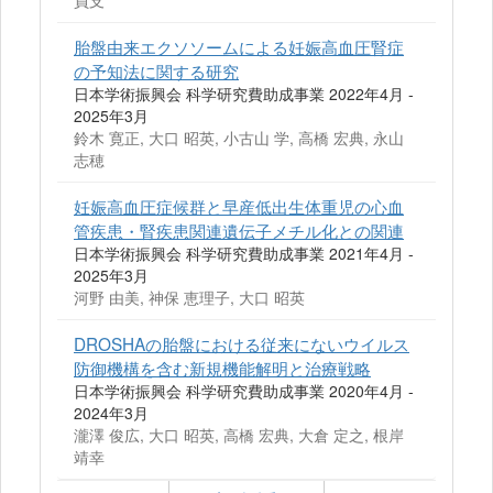
員支
胎盤由来エクソソームによる妊娠高血圧腎症
の予知法に関する研究
日本学術振興会 科学研究費助成事業 2022年4月 -
2025年3月
鈴木 寛正, 大口 昭英, 小古山 学, 高橋 宏典, 永山
志穂
妊娠高血圧症候群と早産低出生体重児の心血
管疾患・腎疾患関連遺伝子メチル化との関連
日本学術振興会 科学研究費助成事業 2021年4月 -
2025年3月
河野 由美, 神保 恵理子, 大口 昭英
DROSHAの胎盤における従来にないウイルス
防御機構を含む新規機能解明と治療戦略
日本学術振興会 科学研究費助成事業 2020年4月 -
2024年3月
瀧澤 俊広, 大口 昭英, 高橋 宏典, 大倉 定之, 根岸
靖幸