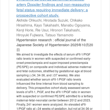
artery Doppler findings and non-reassuring
fetal status requiring immediate delivery: a
prospective cohort study.
Akihide Ohkuchi, Hirotada Suzuki, Chikako
Hirashima, Kayo Takahashi, Manabu Ogoyama,
Kenji Horie, Rie Usui, Hironori Takahashi,
Hiroyuki Fujiwara, Tatsuo Yamamoto
Hypertension research : official journal of the
Japanese Society of Hypertension 2025年10月20
日
We aimed to investigate the effects of serum sFlt-1/PlGF
ratio levels in women with suspected or confirmed early-
onset preeclampsia and super-imposed preeclampsia
(PE/SPE) on composite and individual adverse maternal
and fetal outcomes, stratified by gestational age at blood
sampling (<34, 34-36, and ≥37 weeks). We also
evaluated whether serum sFlt-1/PlGF ratio levels
influenced the time interval from blood sampling to
delivery. This prospective cohort study assessed serum
levels of sFlt-1, PlGF, and the sFlt-1/PlGF ratio in women
with suspected or confirmed PE/SPE admitted to a tertiary
maternal-fetal-neonatal center between 2012 and 2023.
Finally, 241 women were analyzed. An elevated sFlt-
1/PlGF ratio at <34 weeks of gestation, but not at 34-36 or