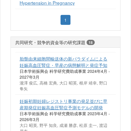
Hypertension in Pregnancy
1
共同研究・競争的資金等の研究課題
18
胎盤由来細胞間輸送体の新パラダイムによる
妊娠高血圧腎症・早産の病態解明と発症予知
日本学術振興会 科学研究費助成事業 2024年4月 -
2027年3月
瀧澤 俊広, 高橋 宏典, 大口 昭英, 根岸 靖幸, 野口
隼矢
妊娠初期妊婦レジストリ事業の発足並びに早
産期発症妊娠高血圧腎症予測モデルの開発
日本学術振興会 科学研究費助成事業 2023年4月 -
2026年3月
大口 昭英, 野平 知良, 成瀬 勝彦, 松原 圭一, 渡辺