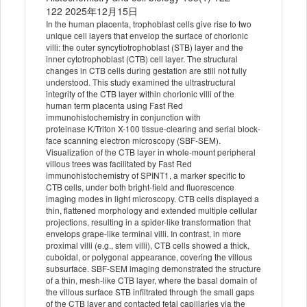
122 2025年12月15日
In the human placenta, trophoblast cells give rise to two
unique cell layers that envelop the surface of chorionic
villi: the outer syncytiotrophoblast (STB) layer and the
inner cytotrophoblast (CTB) cell layer. The structural
changes in CTB cells during gestation are still not fully
understood. This study examined the ultrastructural
integrity of the CTB layer within chorionic villi of the
human term placenta using Fast Red
immunohistochemistry in conjunction with
proteinase K/Triton X-100 tissue-clearing and serial block-
face scanning electron microscopy (SBF-SEM).
Visualization of the CTB layer in whole-mount peripheral
villous trees was facilitated by Fast Red
immunohistochemistry of SPINT1, a marker specific to
CTB cells, under both bright-field and fluorescence
imaging modes in light microscopy. CTB cells displayed a
thin, flattened morphology and extended multiple cellular
projections, resulting in a spider-like transformation that
envelops grape-like terminal villi. In contrast, in more
proximal villi (e.g., stem villi), CTB cells showed a thick,
cuboidal, or polygonal appearance, covering the villous
subsurface. SBF-SEM imaging demonstrated the structure
of a thin, mesh-like CTB layer, where the basal domain of
the villous surface STB infiltrated through the small gaps
of the CTB layer and contacted fetal capillaries via the