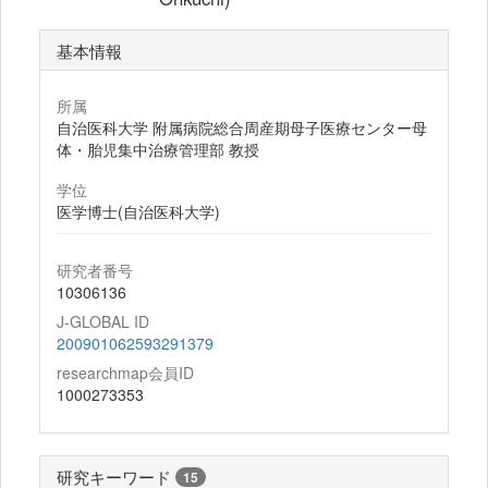
基本情報
所属
自治医科大学 附属病院総合周産期母子医療センター母
体・胎児集中治療管理部 教授
学位
医学博士(自治医科大学)
研究者番号
10306136
J-GLOBAL ID
200901062593291379
researchmap会員ID
1000273353
研究キーワード
15