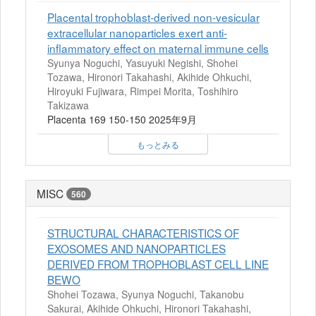
Placental trophoblast-derived non-vesicular
extracellular nanoparticles exert anti-
inflammatory effect on maternal immune cells
Syunya Noguchi, Yasuyuki Negishi, Shohei
Tozawa, Hironori Takahashi, Akihide Ohkuchi,
Hiroyuki Fujiwara, Rimpei Morita, Toshihiro
Takizawa
Placenta 169 150-150 2025年9月
もっとみる
MISC
560
STRUCTURAL CHARACTERISTICS OF
EXOSOMES AND NANOPARTICLES
DERIVED FROM TROPHOBLAST CELL LINE
BEWO
Shohei Tozawa, Syunya Noguchi, Takanobu
Sakurai, Akihide Ohkuchi, Hironori Takahashi,