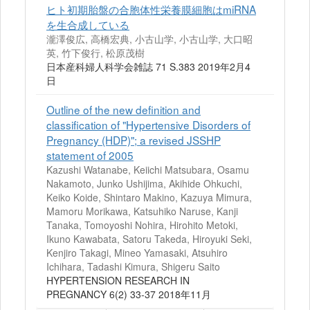
ヒト初期胎盤の合胞体性栄養膜細胞はmiRNA
を生合成している
瀧澤俊広, 高橋宏典, 小古山学, 小古山学, 大口昭
英, 竹下俊行, 松原茂樹
日本産科婦人科学会雑誌 71 S.383 2019年2月4
日
Outline of the new definition and
classification of "Hypertensive Disorders of
Pregnancy (HDP)"; a revised JSSHP
statement of 2005
Kazushi Watanabe, Keiichi Matsubara, Osamu
Nakamoto, Junko Ushijima, Akihide Ohkuchi,
Keiko Koide, Shintaro Makino, Kazuya Mimura,
Mamoru Morikawa, Katsuhiko Naruse, Kanji
Tanaka, Tomoyoshi Nohira, Hirohito Metoki,
Ikuno Kawabata, Satoru Takeda, Hiroyuki Seki,
Kenjiro Takagi, Mineo Yamasaki, Atsuhiro
Ichihara, Tadashi Kimura, Shigeru Saito
HYPERTENSION RESEARCH IN
PREGNANCY 6(2) 33-37 2018年11月