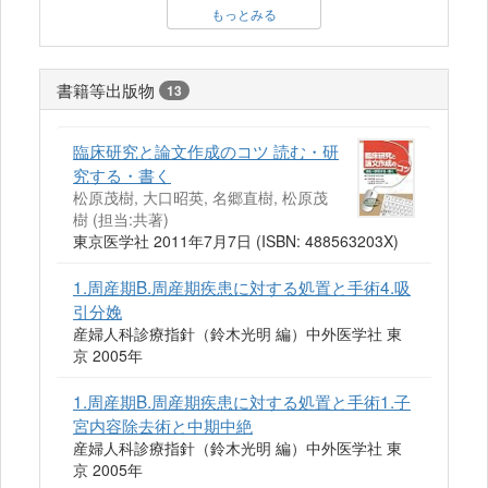
もっとみる
書籍等出版物
13
臨床研究と論文作成のコツ 読む・研
究する・書く
松原茂樹, 大口昭英, 名郷直樹, 松原茂
樹 (担当:共著)
東京医学社 2011年7月7日 (ISBN: 488563203X)
1.周産期B.周産期疾患に対する処置と手術4.吸
引分娩
産婦人科診療指針（鈴木光明 編）中外医学社 東
京 2005年
1.周産期B.周産期疾患に対する処置と手術1.子
宮内容除去術と中期中絶
産婦人科診療指針（鈴木光明 編）中外医学社 東
京 2005年