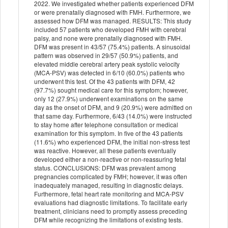
2022. We investigated whether patients experienced DFM
or were prenatally diagnosed with FMH. Furthermore, we
assessed how DFM was managed. RESULTS: This study
included 57 patients who developed FMH with cerebral
palsy, and none were prenatally diagnosed with FMH.
DFM was present in 43/57 (75.4%) patients. A sinusoidal
pattern was observed in 29/57 (50.9%) patients, and
elevated middle cerebral artery peak systolic velocity
(MCA-PSV) was detected in 6/10 (60.0%) patients who
underwent this test. Of the 43 patients with DFM, 42
(97.7%) sought medical care for this symptom; however,
only 12 (27.9%) underwent examinations on the same
day as the onset of DFM, and 9 (20.9%) were admitted on
that same day. Furthermore, 6/43 (14.0%) were instructed
to stay home after telephone consultation or medical
examination for this symptom. In five of the 43 patients
(11.6%) who experienced DFM, the initial non-stress test
was reactive. However, all these patients eventually
developed either a non-reactive or non-reassuring fetal
status. CONCLUSIONS: DFM was prevalent among
pregnancies complicated by FMH; however, it was often
inadequately managed, resulting in diagnostic delays.
Furthermore, fetal heart rate monitoring and MCA-PSV
evaluations had diagnostic limitations. To facilitate early
treatment, clinicians need to promptly assess preceding
DFM while recognizing the limitations of existing tests.