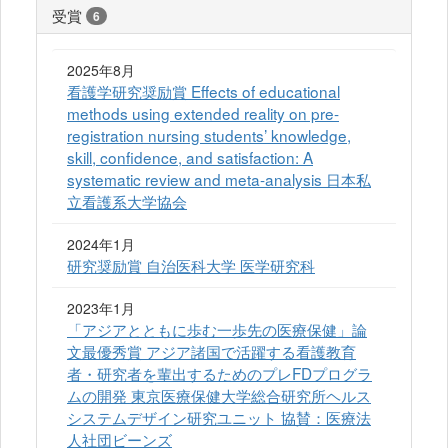
受賞
6
2025年8月
看護学研究奨励賞 Effects of educational
methods using extended reality on pre-
registration nursing students’ knowledge,
skill, confidence, and satisfaction: A
systematic review and meta-analysis 日本私
立看護系大学協会
2024年1月
研究奨励賞 自治医科大学 医学研究科
2023年1月
「アジアとともに歩む一歩先の医療保健」論
文最優秀賞 アジア諸国で活躍する看護教育
者・研究者を輩出するためのプレFDプログラ
ムの開発 東京医療保健大学総合研究所ヘルス
システムデザイン研究ユニット 協賛：医療法
人社団ビーンズ