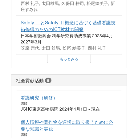
西村 礼子, 太田雄馬, 久保田 耕司, 松尾絵美子, 新
庄すみれ
Safety-ⅠとSafety-Ⅱ概念に基づく基礎看護技
術修得のためのICT教材の開発
日本学術振興会 科学研究費助成事業 2023年4月 -
2027年3月
笠原 康代, 太田 雄馬, 松尾 絵美子, 西村 礼子
もっとみる
社会貢献活動
5
看護研究（研修）
講師
JCHO東京高輪病院 2024年4月1日 - 現在
個人情報や著作物を適切に取り扱うために必
要な知識と実践
講師