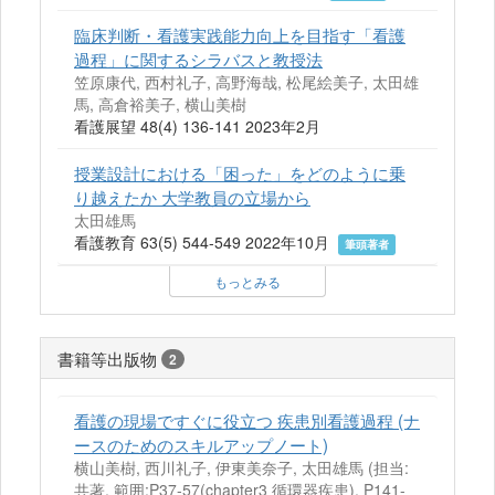
臨床判断・看護実践能力向上を目指す「看護
過程」に関するシラバスと教授法
笠原康代, 西村礼子, 高野海哉, 松尾絵美子, 太田雄
馬, 高倉裕美子, 横山美樹
看護展望 48(4) 136-141 2023年2月
授業設計における「困った」をどのように乗
り越えたか 大学教員の立場から
太田雄馬
看護教育 63(5) 544-549 2022年10月
筆頭著者
もっとみる
書籍等出版物
2
看護の現場ですぐに役立つ 疾患別看護過程 (ナ
ースのためのスキルアップノート)
横山美樹, 西川礼子, 伊東美奈子, 太田雄馬 (担当:
共著, 範囲:P37-57(chapter3 循環器疾患), P141-