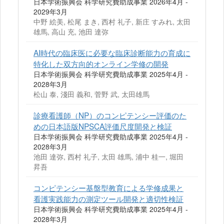
日本学術振興会 科学研究費助成事業 2026年4月 -
2029年3月
中野 絵美, 松尾 まき, 西村 礼子, 新庄 すみれ, 太田
雄馬, 高山 充, 池田 達弥
AI時代の臨床医に必要な臨床診断能力の育成に
特化した双方向的オンライン学修の開発
日本学術振興会 科学研究費助成事業 2025年4月 -
2028年3月
松山 泰, 淺田 義和, 菅野 武, 太田雄馬
診療看護師（NP）のコンピテンシー評価のた
めの日本語版NPSCA評価尺度開発と検証
日本学術振興会 科学研究費助成事業 2025年4月 -
2028年3月
池田 達弥, 西村 礼子, 太田 雄馬, 浦中 桂一, 堀田
昇吾
コンピテンシー基盤型教育による学修成果と
看護実践能力の測定ツール開発と適切性検証
日本学術振興会 科学研究費助成事業 2025年4月 -
2028年3月