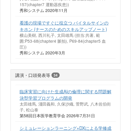
157(chapter7 運動器疾患))
秀和システム 2020年11月
看護の現場ですぐに役立つ バイタルサインの
キホン (ナースのためのスキルアップノート)
横山美樹, 西川礼子, 太田雄馬 (担当:共著, 範
囲:P53-68(chapter4 脈拍), P69-84(chapter5 血
圧))
秀和システム 2020年3月
講演・口頭発表等
34
臨床実習に向けた生成AIの倫理に関する問題解
決型学習プログラムの開発
太田雄馬, 淺田義和, 久保沙織, 菅野武, 八木佐伯街
子, 松山泰
第58回日本医学教育学会 2026年7月31日
シミュレーションラーニング×DXによる学修成