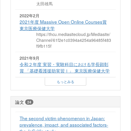
太田雄馬
2022年2月
2021年度 Massive Open Online Courses賞
東京医療保健大学
https://thcu.mediasitecloud.jp/Mediasite/
Channel/61f2e1c0394a4254a96485f483
f9fb115f
2021年9月
令和２年度 実習・実験科目における学長顕彰
賞 「基礎看護援助実習Ⅰ」 東京医療保健大学
もっとみる
論文
24
The second victim phenomenon in Japan:
prevalence, impact, and associated factors-