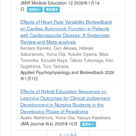
JMIR Medical Education 12 2026年1月14
日
査読有り
筆頭著者
Effects of Heart Rate Variability Biofeedback
on Cardiac Autonomic Function in Patients
with Cardiovascular Disease: A Systematic
Review and Meta-analysis
Kentaro Kaneko, Gen Aikawa, Hideaki
Sakuramoto, Yuma Ota, Yusuke Oyama, Misa
Tomooka, Kazuaki Naya, Takuto Fukunaga, Kan
Sugishima, Toru Yamada
Applied Psychophysiology and Biofeedback 2026
年1月7日
Effects of Hybrid Education Sequence on
Learning Outcomes for Clinical Judgement
Development in Nursing Students in the
Developing Phase of Readiness
Ayako Nishimura, Yuma Ota, Yasuyo Kasahara
JMA Journal 8(4) 2025年10月
査読有り
もっとみる