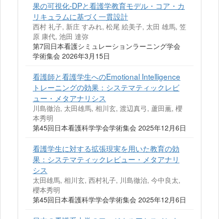
果の可視化‐DPと看護学教育モデル・コア・カ
リキュラムに基づく一貫設計
西村 礼子, 新庄 すみれ, 松尾 絵美子, 太田 雄馬, 笠
原 康代, 池田 達弥
第7回日本看護シミュレーションラーニング学会
学術集会 2026年3月15日
看護師と看護学生へのEmotional Intelligence
トレーニングの効果：システマティックレビ
ュー・メタアナリシス
川島徹治, 太田雄馬, 相川玄, 渡辺真弓, 蘆田薫, 櫻
本秀明
第45回日本看護科学学会学術集会 2025年12月6日
看護学生に対する拡張現実を用いた教育の効
果：システマティックレビュー・メタアナリ
シス
太田雄馬, 相川玄, 西村礼子, 川島徹治, 今中良太,
櫻本秀明
第45回日本看護科学学会学術集会 2025年12月6日