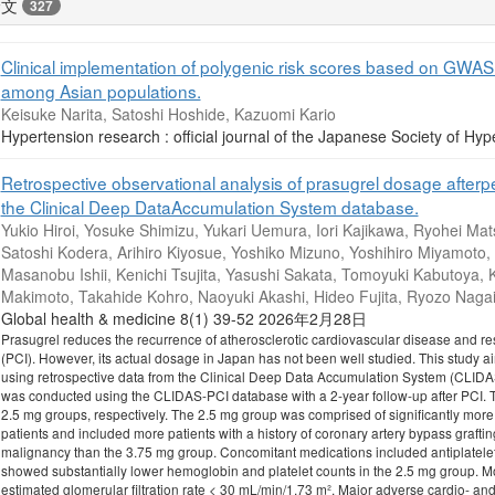
論文
327
Clinical implementation of polygenic risk scores based on GWA
among Asian populations.
Keisuke Narita, Satoshi Hoshide, Kazuomi Kario
Hypertension research : official journal of the Japanese Society of
Retrospective observational analysis of prasugrel dosage afterp
the Clinical Deep DataAccumulation System database.
Yukio Hiroi, Yosuke Shimizu, Yukari Uemura, Iori Kajikawa, Ryohei M
Satoshi Kodera, Arihiro Kiyosue, Yoshiko Mizuno, Yoshihiro Miyamot
Masanobu Ishii, Kenichi Tsujita, Yasushi Sakata, Tomoyuki Kabutoya, K
Makimoto, Takahide Kohro, Naoyuki Akashi, Hideo Fujita, Ryozo Naga
Global health & medicine 8(1) 39-52 2026年2月28日
Prasugrel reduces the recurrence of atherosclerotic cardiovascular disease and re
(PCI). However, its actual dosage in Japan has not been well studied. This study a
using retrospective data from the Clinical Deep Data Accumulation System (CLIDAS
was conducted using the CLIDAS-PCI database with a 2-year follow-up after PCI. T
2.5 mg groups, respectively. The 2.5 mg group was comprised of significantly more 
patients and included more patients with a history of coronary artery bypass grafting,
malignancy than the 3.75 mg group. Concomitant medications included antiplatelets
showed substantially lower hemoglobin and platelet counts in the 2.5 mg group. M
estimated glomerular filtration rate < 30 mL/min/1.73 m². Major adverse cardio- a