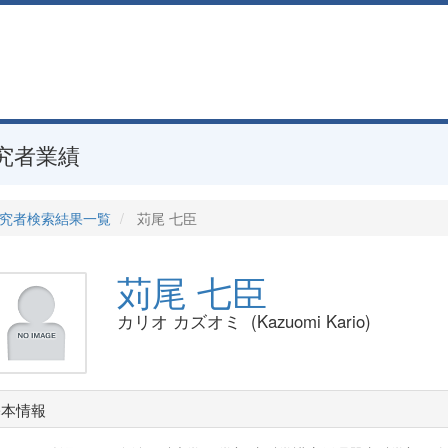
究者業績
究者検索結果一覧
苅尾 七臣
苅尾 七臣
カリオ カズオミ (Kazuomi Kario)
基本情報