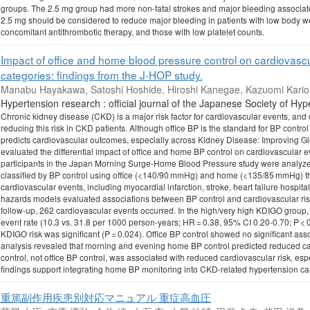
groups. The 2.5 mg group had more non-fatal strokes and major bleeding associated
2.5 mg should be considered to reduce major bleeding in patients with low body we
concomitant antithrombotic therapy, and those with low platelet counts.
Impact of office and home blood pressure control on cardiovascul
categories: findings from the J-HOP study.
Manabu Hayakawa, Satoshi Hoshide, Hiroshi Kanegae, Kazuomi Kario
Hypertension research : official journal of the Japanese Society of
Chronic kidney disease (CKD) is a major risk factor for cardiovascular events, and c
reducing this risk in CKD patients. Although office BP is the standard for BP cont
predicts cardiovascular outcomes, especially across Kidney Disease: Improving Gl
evaluated the differential impact of office and home BP control on cardiovascular 
participants in the Japan Morning Surge-Home Blood Pressure study were analyzed.
classified by BP control using office (<140/90 mmHg) and home (<135/85 mmHg) t
cardiovascular events, including myocardial infarction, stroke, heart failure hospit
hazards models evaluated associations between BP control and cardiovascular ris
follow-up, 262 cardiovascular events occurred. In the high/very high KDIGO group
event rate (10.3 vs. 31.8 per 1000 person-years; HR = 0.38, 95% CI 0.20-0.70; P 
KDIGO risk was significant (P = 0.024). Office BP control showed no significant a
analysis revealed that morning and evening home BP control predicted reduced car
control, not office BP control, was associated with reduced cardiovascular risk, esp
findings support integrating home BP monitoring into CKD-related hypertension ca
重篤副作用疾患別対応マニュアル 重症高血圧