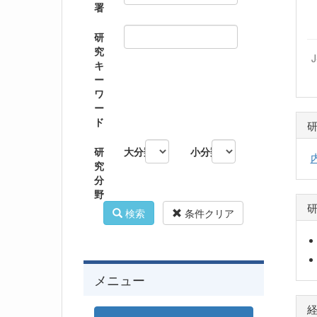
署
研
究
キ
ー
ワ
ー
ド
研
大分類
小分類
究
分
野
検索
条件クリア
メニュー