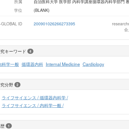
所属
自治医科大学 医学部 内科学講座循環器内科学部門 
学位
(BLANK)
J-GLOBAL ID
200901026266273395
researc
会
研究キーワード
4
内科学一般
循環器内科
Internal Medicine
Cardiology
研究分野
2
ライフサイエンス / 循環器内科学 /
ライフサイエンス / 内科学一般 /
経歴
1