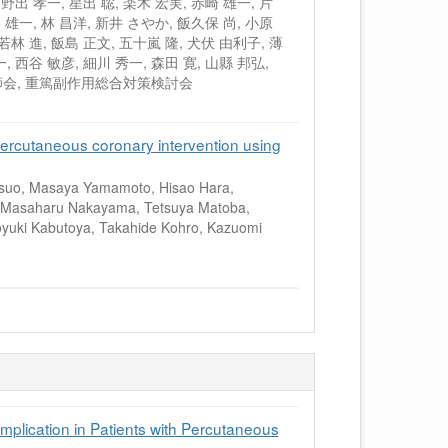
 野出 孝一, 星出 聡, 楽木 宏実, 赤崎 雄一, 片
田 雄一, 林 昌洋, 新井 さやか, 飯久保 尚, 小原
 若林 進, 飯島 正文, 五十嵐 隆, 犬伏 由利子, 薄
, 西谷 敏彦, 細川 秀一, 森田 寛, 山縣 邦弘,
師会, 重篤副作用総合対策検討会
percutaneous coronary intervention using
atsuo, Masaya Yamamoto, Hisao Hara,
o, Masaharu Nakayama, Tetsuya Matoba,
moyuki Kabutoya, Takahide Kohro, Kazuomi
mplication in Patients with Percutaneous