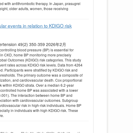
 with antithrombotic therapy. In Japan, prasugrel
ight, older adults, women, those receiving
ar events in relation to KDIGO risk
 Hypertension 49(2) 350-359 2026年2月
ontrolling blood pressure (BP) is essential for
rol in CKD, home BP monitoring more precisely
obal Outcomes (KDIGO) risk categories. This study
event rates across KDIGO risk levels. Data from 4264
 Participants were stratified by KDIGO risk and
hresholds. The primary outcome was a composite of
alization, and cardiovascular death. Cox proportional
k within KDIGO strata. Over a median 6.2-year
, controlled home BP was associated with a lower
< 0.001). The interaction between home BP and
ssociation with cardiovascular outcomes. Subgroup
diovascular risk in high-risk individuals. Home BP
ecially in individuals with high KDIGO risk. These
re.