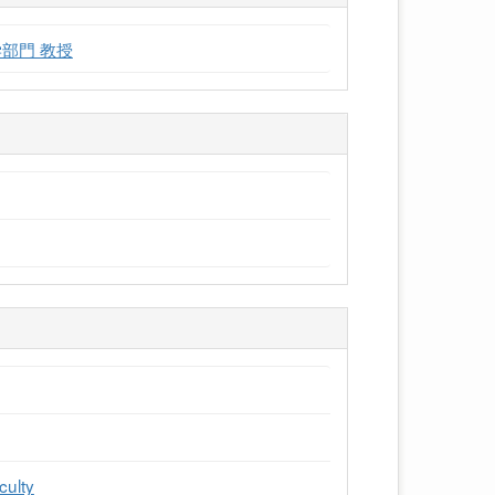
部門 教授
culty