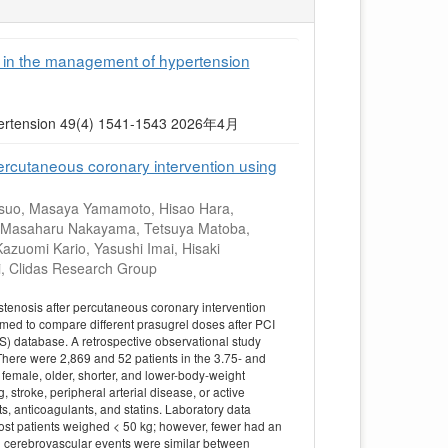
S in the management of hypertension
 Hypertension 49(4) 1541-1543 2026年4月
ercutaneous coronary intervention using
atsuo, Masaya Yamamoto, Hisao Hara,
o, Masaharu Nakayama, Tetsuya Matoba,
azuomi Kario, Yasushi Imai, Hisaki
i, Clidas Research Group
stenosis after percutaneous coronary intervention
imed to compare different prasugrel doses after PCI
) database. A retrospective observational study
here were 2,869 and 52 patients in the 3.75- and
female, older, shorter, and lower-body-weight
 stroke, peripheral arterial disease, or active
, anticoagulants, and statins. Laboratory data
ost patients weighed < 50 kg; however, fewer had an
nd cerebrovascular events were similar between