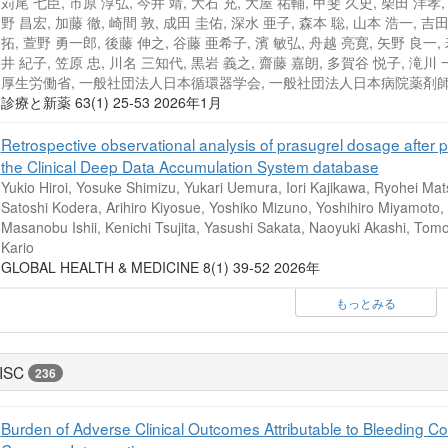
苅尾 七臣, 市原 淳弘, 今井 靖, 大石 充, 大屋 祐輔, 甲斐 久史, 柴田 洋孝,
野 昌宏, 加藤 徹, 崎間 敦, 成田 圭佑, 深水 亜子, 森本 聡, 山本 浩一, 吉
拓, 萱野 勇一郎, 後藤 伸之, 谷藤 亜希子, 濱 敏弘, 舟越 亮寛, 矢野 良一,
井 紀子, 笠原 忠, 川名 三知代, 黒岩 義之, 齋藤 嘉朗, 多賀谷 悦子, 滝川 一
厚生労働省, 一般社団法人日本循環器学会, 一般社団法人日本病院薬剤
診療と新薬 63(1) 25-53 2026年1月
Retrospective observational analysis of prasugrel dosage after 
the Clinical Deep Data Accumulation System database
Yukio Hiroi, Yosuke Shimizu, Yukari Uemura, Iori Kajikawa, Ryohei M
Satoshi Kodera, Arihiro Kiyosue, Yoshiko Mizuno, Yoshihiro Miyamot
Masanobu Ishii, Kenichi Tsujita, Yasushi Sakata, Naoyuki Akashi, To
Kario
GLOBAL HEALTH & MEDICINE 8(1) 39-52 2026年
もっとみる
ISC
236
Burden of Adverse Clinical Outcomes Attributable to Bleeding Co