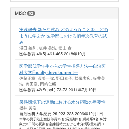
MISC
52
実践報告 新たな試み どのようなことを、どの
ように学ぶか 医学部における初年次教育の試
み
淺田 義和, 板井 美浩, 松山 泰
医学教育 49(5) 461-465 2018年10月
医学部低学年生からの学生指導方法―自治医
科大学Faculty development―
佐藤正章, 渥美一弥, 野田泰子, 松儀実広, 板井美
浩, 奥田浩, 岡崎仁昭
医学教育 42(Suppl.) 73-73 2011年7月10日
暑熱環境下の運動における水分摂取の重要性
板井 美浩
自治医科大学紀要 29 223-228 2006年12月1日
本学の男子陸上競技部員12名(長距離3名,瞬発系9名)を対
象に3日間の夏期合宿練習時における水分摂取量を調べ
た。初日と2日目は午前(9:00〜11:30)と午後(14:00〜