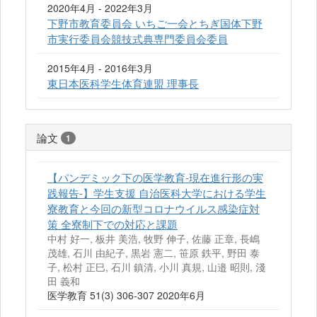
2020年4月 - 2022年3月
下野市教育委員会 いちご一会とちぎ国体下野
市実行委員会競技式典専門委員会委員
2015年4月 - 2016年3月
東日本医科学生体育連盟 理事長
論文
1
【パンデミック下の医学教育-現在進行形の実
践報告-】学生支援 自治医科大学における学生
寮教育と今回の新型コロナウイルス感染症対
策 全寮制下での対応と課題
中村 好一, 板井 美浩, 牧野 伸子, 佐藤 正章, 長嶋
茂雄, 石川 由紀子, 黒岩 憲二, 笹原 鉄平, 野田 泰
子, 松村 正巳, 石川 鎮清, 小川 真規, 山邉 昭則, 淺
田 義和
医学教育 51(3) 306-307 2020年6月