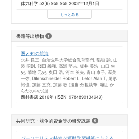
体力科学 52(6) 958-958 2003年12月1日
もっとみる
書籍等出版物
1
医と知の航海
永井 良三, 自治医科大学総合教育部門, 稲垣 諭, 山
邉 昭則, 淺田 義和, 高瀬 堅吉, 板井 美浩, 山口 生
史, 菊地 元史, 奥田 浩, 河本 英夫, 青山 泰子, 渥美
一弥, Dilenschneider Robert L, Lefor Alan T, 尾形
裕也, 加藤 直克, 加藤 敏 (担当:分担執筆, 範囲:か
らだの中の知)
西村書店 2016年 (ISBN: 9784890134649)
共同研究・競争的資金等の研究課題
5
パーソナリティ特性が運動学習機能に与える