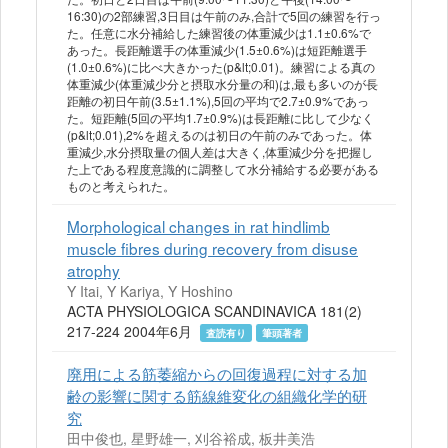
16:30)の2部練習,3日目は午前のみ,合計で5回の練習を行っ
た。任意に水分補給した練習後の体重減少は1.1±0.6%で
あった。長距離選手の体重減少(1.5±0.6%)は短距離選手
(1.0±0.6%)に比べ大きかった(p&lt;0.01)。練習による真の
体重減少(体重減少分と摂取水分量の和)は,最も多いのが長
距離の初日午前(3.5±1.1%),5回の平均で2.7±0.9%であっ
た。短距離(5回の平均1.7±0.9%)は長距離に比して少なく
(p&lt;0.01),2%を超えるのは初日の午前のみであった。体
重減少,水分摂取量の個人差は大きく,体重減少分を把握し
た上である程度意識的に調整して水分補給する必要がある
ものと考えられた。
Morphological changes in rat hindlimb
muscle fibres during recovery from disuse
atrophy
Y Itai, Y Kariya, Y Hoshino
ACTA PHYSIOLOGICA SCANDINAVICA 181(2)
217-224 2004年6月
査読有り
筆頭著者
廃用による筋萎縮からの回復過程に対する加
齢の影響に関する筋線維変化の組織化学的研
究
田中俊也, 星野雄一, 刈谷裕成, 板井美浩