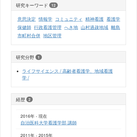
研究キーワード
12
意思決定
情報学
コミュニティ
精神看護
看護学
保健師
行政看護管理
へき地
山村過疎地域
離島
市町村合併
地区管理
研究分野
1
ライフサイエンス / 高齢者看護学、地域看護
学 /
経歴
2
2016年 - 現在
自治医科大学看護学部 講師
2011年 - 2015年