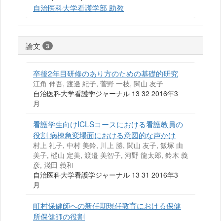
自治医科大学看護学部 助教
論文
3
卒後2年目研修のあり方のための基礎的研究
江角 伸吾, 渡邊 紀子, 菅野 一枝, 関山 友子
自治医科大学看護学ジャーナル 13 32 2016年3
月
看護学生向けICLSコースにおける看護教員の
役割 病棟急変場面における意図的な声かけ
村上 礼子, 中村 美鈴, 川上 勝, 関山 友子, 飯塚 由
美子, 樅山 定美, 渡邉 美智子, 河野 龍太郎, 鈴木 義
彦, 淺田 義和
自治医科大学看護学ジャーナル 13 31 2016年3
月
町村保健師への新任期現任教育における保健
所保健師の役割