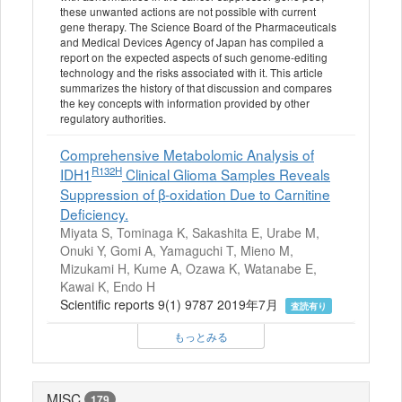
these unwanted actions are not possible with current
gene therapy. The Science Board of the Pharmaceuticals
and Medical Devices Agency of Japan has compiled a
report on the expected aspects of such genome-editing
technology and the risks associated with it. This article
summarizes the history of that discussion and compares
the key concepts with information provided by other
regulatory authorities.
Comprehensive Metabolomic Analysis of
R132H
IDH1
Clinical Glioma Samples Reveals
Suppression of β-oxidation Due to Carnitine
Deficiency.
Miyata S, Tominaga K, Sakashita E, Urabe M,
Onuki Y, Gomi A, Yamaguchi T, Mieno M,
Mizukami H, Kume A, Ozawa K, Watanabe E,
Kawai K, Endo H
Scientific reports 9(1) 9787 2019年7月
査読有り
もっとみる
MISC
179