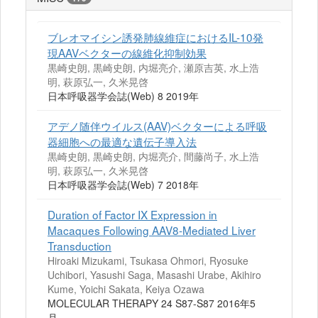
ブレオマイシン誘発肺線維症におけるIL-10発
現AAVベクターの線維化抑制効果
黒崎史朗, 黒崎史朗, 内堀亮介, 瀬原吉英, 水上浩
明, 萩原弘一, 久米晃啓
日本呼吸器学会誌(Web) 8 2019年
アデノ随伴ウイルス(AAV)ベクターによる呼吸
器細胞への最適な遺伝子導入法
黒崎史朗, 黒崎史朗, 内堀亮介, 間藤尚子, 水上浩
明, 萩原弘一, 久米晃啓
日本呼吸器学会誌(Web) 7 2018年
Duration of Factor IX Expression in
Macaques Following AAV8-Mediated Liver
Transduction
Hiroaki Mizukami, Tsukasa Ohmori, Ryosuke
Uchibori, Yasushi Saga, Masashi Urabe, Akihiro
Kume, Yoichi Sakata, Keiya Ozawa
MOLECULAR THERAPY 24 S87-S87 2016年5
月