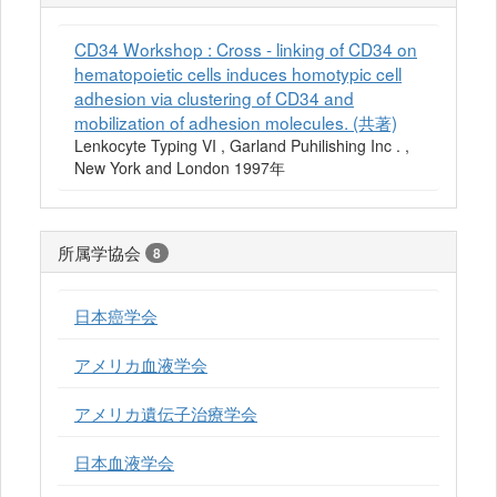
CD34 Workshop : Cross - linking of CD34 on
hematopoietic cells induces homotypic cell
adhesion via clustering of CD34 and
mobilization of adhesion molecules. (共著)
Lenkocyte Typing VI , Garland Puhilishing Inc . ,
New York and London 1997年
所属学協会
8
日本癌学会
アメリカ血液学会
アメリカ遺伝子治療学会
日本血液学会