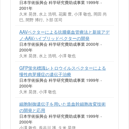
日本学術振興会 科学研究費助成事業 1999年 -
2001年
久米 晃啓, 水上 浩明, 花園 豊, 小澤 敬也, 岡田 尚
巳, 間野 博行, 卜部 匡司
AAVベクターによる抗腫瘍血管療法と新規アデ
ノ-AAVハイブリッドベクターの開発
日本学術振興会 科学研究費助成事業 2000年 -
2000年
久米 晃啓, 水上 浩明, 小澤 敬也
GFP蛍光標識レトロウイルスベクターによる
慢性肉芽腫症の遺伝子治療
日本学術振興会 科学研究費助成事業 1999年 -
2000年
久米 晃啓, 小澤 敬也
細胞制御遺伝子を用いた造血幹細胞改変技術
の開発と応用
日本学術振興会 科学研究費助成事業 1999年 -
2000年
小澤 敬也, 長谷川 護, 久米 晃啓