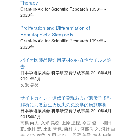
Therapy
Grant-in-Aid for Scientific Research 1996年 -
2023年
Proliferation and Differentiation of
Hemutopoietic Stem cells
Grant-in-Aid for Scientific Research 1994年 -
2023年
バイオ医薬品製造用基材の内在性ウイルス除
去
日本学術振興会 科学研究費助成事業 2018年4月 -
2021年3月
久米 晃啓
サイトカイン・遺伝子発現および遺伝子多型
解析による新生児疾患の免疫学的病態解析
日本学術振興会 科学研究費助成事業 2010年4月 -
2015年3月
高橋 尚人, 久米 晃啓, 上原 里程, 今西 健一, 楠田
聡, 鈴村 宏, 土田 晋也, 西村 力, 渡部 功之, 河野 由
美, 小池 泰敬, 矢田 ゆかり, 俣野 美雪, 鈴木 由芽,