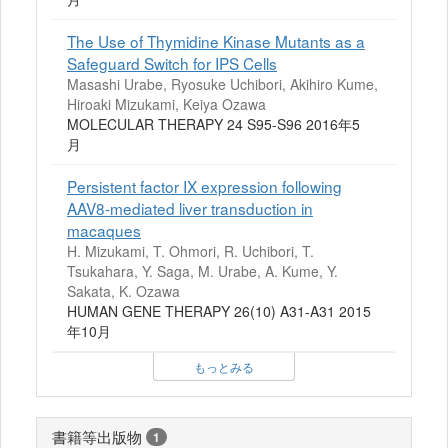
The Use of Thymidine Kinase Mutants as a
Safeguard Switch for IPS Cells
Masashi Urabe, Ryosuke Uchibori, Akihiro Kume,
Hiroaki Mizukami, Keiya Ozawa
MOLECULAR THERAPY 24 S95-S96 2016年5
月
Persistent factor IX expression following
AAV8-mediated liver transduction in
macaques
H. Mizukami, T. Ohmori, R. Uchibori, T.
Tsukahara, Y. Saga, M. Urabe, A. Kume, Y.
Sakata, K. Ozawa
HUMAN GENE THERAPY 26(10) A31-A31 2015
年10月
もっとみる
書籍等出版物
1