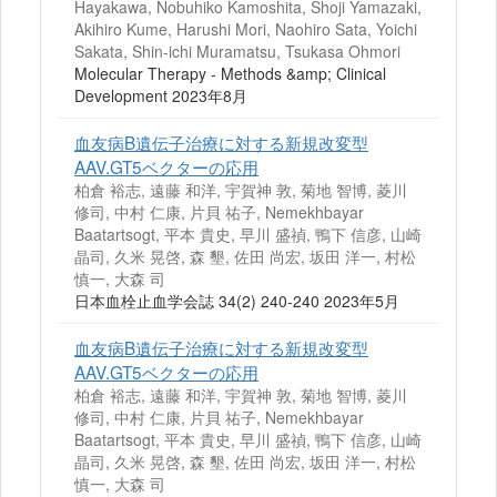
Hayakawa, Nobuhiko Kamoshita, Shoji Yamazaki,
Akihiro Kume, Harushi Mori, Naohiro Sata, Yoichi
Sakata, Shin-ichi Muramatsu, Tsukasa Ohmori
Molecular Therapy - Methods &amp; Clinical
Development 2023年8月
血友病B遺伝子治療に対する新規改変型
AAV.GT5ベクターの応用
柏倉 裕志, 遠藤 和洋, 宇賀神 敦, 菊地 智博, 菱川
修司, 中村 仁康, 片貝 祐子, Nemekhbayar
Baatartsogt, 平本 貴史, 早川 盛禎, 鴨下 信彦, 山崎
晶司, 久米 晃啓, 森 墾, 佐田 尚宏, 坂田 洋一, 村松
慎一, 大森 司
日本血栓止血学会誌 34(2) 240-240 2023年5月
血友病B遺伝子治療に対する新規改変型
AAV.GT5ベクターの応用
柏倉 裕志, 遠藤 和洋, 宇賀神 敦, 菊地 智博, 菱川
修司, 中村 仁康, 片貝 祐子, Nemekhbayar
Baatartsogt, 平本 貴史, 早川 盛禎, 鴨下 信彦, 山崎
晶司, 久米 晃啓, 森 墾, 佐田 尚宏, 坂田 洋一, 村松
慎一, 大森 司