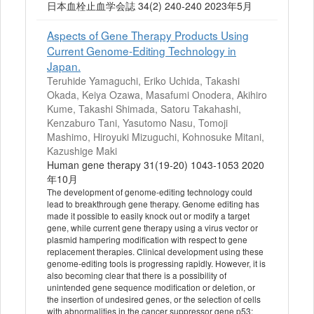
日本血栓止血学会誌 34(2) 240-240 2023年5月
Aspects of Gene Therapy Products Using
Current Genome-Editing Technology in
Japan.
Teruhide Yamaguchi, Eriko Uchida, Takashi
Okada, Keiya Ozawa, Masafumi Onodera, Akihiro
Kume, Takashi Shimada, Satoru Takahashi,
Kenzaburo Tani, Yasutomo Nasu, Tomoji
Mashimo, Hiroyuki Mizuguchi, Kohnosuke Mitani,
Kazushige Maki
Human gene therapy 31(19-20) 1043-1053 2020
年10月
The development of genome-editing technology could
lead to breakthrough gene therapy. Genome editing has
made it possible to easily knock out or modify a target
gene, while current gene therapy using a virus vector or
plasmid hampering modification with respect to gene
replacement therapies. Clinical development using these
genome-editing tools is progressing rapidly. However, it is
also becoming clear that there is a possibility of
unintended gene sequence modification or deletion, or
the insertion of undesired genes, or the selection of cells
with abnormalities in the cancer suppressor gene p53;