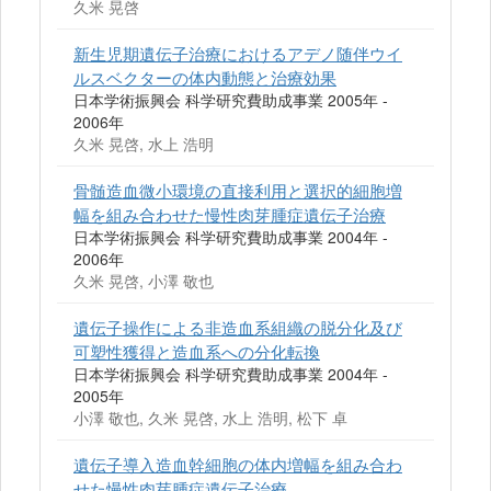
久米 晃啓
新生児期遺伝子治療におけるアデノ随伴ウイ
ルスベクターの体内動態と治療効果
日本学術振興会 科学研究費助成事業 2005年 -
2006年
久米 晃啓, 水上 浩明
骨髄造血微小環境の直接利用と選択的細胞増
幅を組み合わせた慢性肉芽腫症遺伝子治療
日本学術振興会 科学研究費助成事業 2004年 -
2006年
久米 晃啓, 小澤 敬也
遺伝子操作による非造血系組織の脱分化及び
可塑性獲得と造血系への分化転換
日本学術振興会 科学研究費助成事業 2004年 -
2005年
小澤 敬也, 久米 晃啓, 水上 浩明, 松下 卓
遺伝子導入造血幹細胞の体内増幅を組み合わ
せた慢性肉芽腫症遺伝子治療