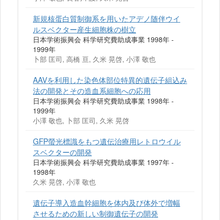
新規核蛋白質制御系を用いたアデノ随伴ウイ
ルスベクター産生細胞株の樹立
日本学術振興会 科学研究費助成事業 1998年 -
1999年
卜部 匡司, 高橋 亘, 久米 晃啓, 小澤 敬也
AAVを利用した染色体部位特異的遺伝子組込み
法の開発とその造血系細胞への応用
日本学術振興会 科学研究費助成事業 1998年 -
1999年
小澤 敬也, 卜部 匡司, 久米 晃啓
GFP螢光標識をもつ遺伝治療用レトロウイル
スベクターの開発
日本学術振興会 科学研究費助成事業 1997年 -
1998年
久米 晃啓, 小澤 敬也
遺伝子導入造血幹細胞を体内及び体外で増幅
させるための新しい制御遺伝子の開発