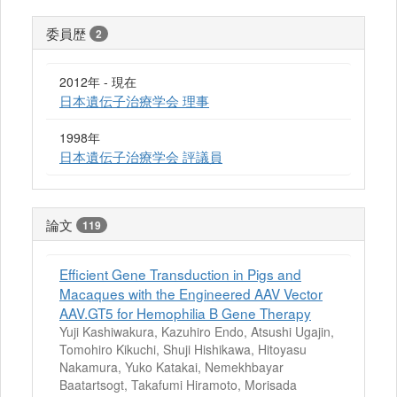
委員歴
2
2012年 - 現在
日本遺伝子治療学会 理事
1998年
日本遺伝子治療学会 評議員
論文
119
Efficient Gene Transduction in Pigs and
Macaques with the Engineered AAV Vector
AAV.GT5 for Hemophilia B Gene Therapy
Yuji Kashiwakura, Kazuhiro Endo, Atsushi Ugajin,
Tomohiro Kikuchi, Shuji Hishikawa, Hitoyasu
Nakamura, Yuko Katakai, Nemekhbayar
Baatartsogt, Takafumi Hiramoto, Morisada