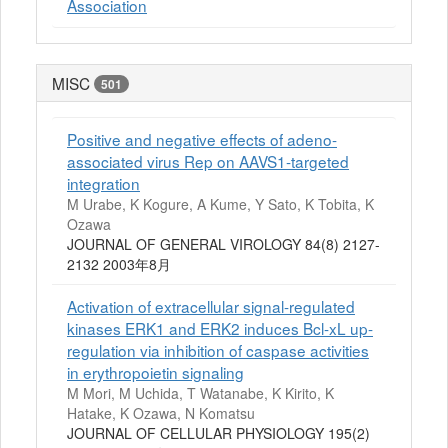
Association
MISC
501
Positive and negative effects of adeno-
associated virus Rep on AAVS1-targeted
integration
M Urabe, K Kogure, A Kume, Y Sato, K Tobita, K
Ozawa
JOURNAL OF GENERAL VIROLOGY 84(8) 2127-
2132 2003年8月
Activation of extracellular signal-regulated
kinases ERK1 and ERK2 induces Bcl-xL up-
regulation via inhibition of caspase activities
in erythropoietin signaling
M Mori, M Uchida, T Watanabe, K Kirito, K
Hatake, K Ozawa, N Komatsu
JOURNAL OF CELLULAR PHYSIOLOGY 195(2)