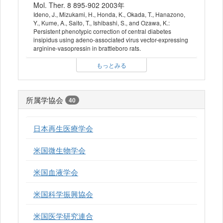
Mol. Ther. 8 895-902 2003年
Ideno, J., Mizukami, H., Honda, K., Okada, T., Hanazono,
Y., Kume, A., Saito, T., Ishibashi, S., and Ozawa, K.:
Persistent phenotypic correction of central diabetes
insipidus using adeno-associated virus vector-expressing
arginine-vasopressin in brattleboro rats.
もっとみる
所属学協会
40
日本再生医療学会
米国微生物学会
米国血液学会
米国科学振興協会
米国医学研究連合