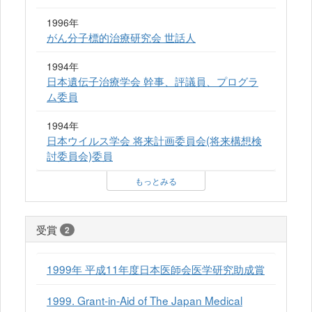
1996年
がん分子標的治療研究会 世話人
1994年
日本遺伝子治療学会 幹事、評議員、プログラ
ム委員
1994年
日本ウイルス学会 将来計画委員会(将来構想検
討委員会)委員
もっとみる
受賞
2
1999年 平成11年度日本医師会医学研究助成賞
1999. Grant-in-Aid of The Japan Medical