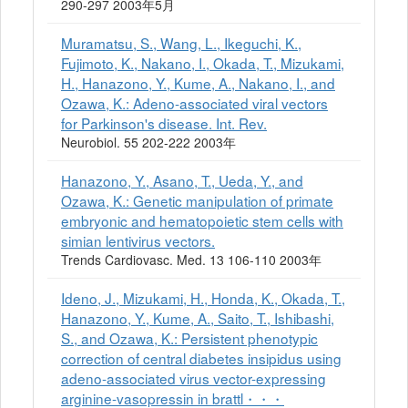
290-297 2003年5月
Muramatsu, S., Wang, L., Ikeguchi, K.,
Fujimoto, K., Nakano, I., Okada, T., Mizukami,
H., Hanazono, Y., Kume, A., Nakano, I., and
Ozawa, K.: Adeno-associated viral vectors
for Parkinson's disease. Int. Rev.
Neurobiol. 55 202-222 2003年
Hanazono, Y., Asano, T., Ueda, Y., and
Ozawa, K.: Genetic manipulation of primate
embryonic and hematopoietic stem cells with
simian lentivirus vectors.
Trends Cardiovasc. Med. 13 106-110 2003年
Ideno, J., Mizukami, H., Honda, K., Okada, T.,
Hanazono, Y., Kume, A., Saito, T., Ishibashi,
S., and Ozawa, K.: Persistent phenotypic
correction of central diabetes insipidus using
adeno-associated virus vector-expressing
arginine-vasopressin in brattl・・・