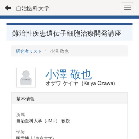
自治医科大学
Toggl
難治性疾患遺伝子細胞治療開発講座
研究者リスト
小澤 敬也
小澤 敬也
オザワ ケイヤ (Keiya Ozawa)
基本情報
所属
自治医科大学（JMU） 教授
学位
医学博士(東京大学)