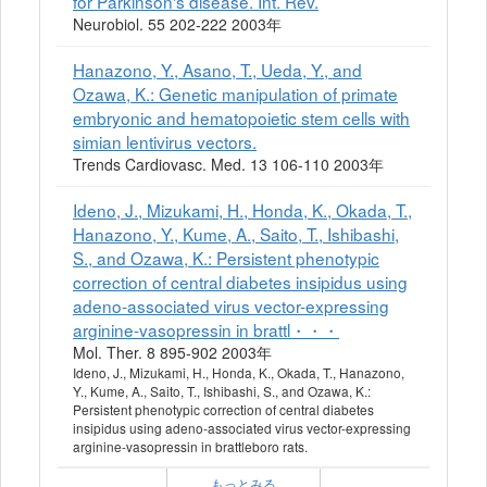
for Parkinson's disease. Int. Rev.
Neurobiol. 55 202-222 2003年
Hanazono, Y., Asano, T., Ueda, Y., and
Ozawa, K.: Genetic manipulation of primate
embryonic and hematopoietic stem cells with
simian lentivirus vectors.
Trends Cardiovasc. Med. 13 106-110 2003年
Ideno, J., Mizukami, H., Honda, K., Okada, T.,
Hanazono, Y., Kume, A., Saito, T., Ishibashi,
S., and Ozawa, K.: Persistent phenotypic
correction of central diabetes insipidus using
adeno-associated virus vector-expressing
arginine-vasopressin in brattl・・・
Mol. Ther. 8 895-902 2003年
Ideno, J., Mizukami, H., Honda, K., Okada, T., Hanazono,
Y., Kume, A., Saito, T., Ishibashi, S., and Ozawa, K.:
Persistent phenotypic correction of central diabetes
insipidus using adeno-associated virus vector-expressing
arginine-vasopressin in brattleboro rats.
もっとみる