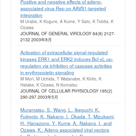
Positive and negative effects of adeno-
associated virus Rep on AAVS1-targeted
integration
M Urabe, K Kogure, A Kume, Y Sato, K Tobita, K
Ozawa
JOURNAL OF GENERAL VIROLOGY 84(8) 2127-
2132 2003年8月
Activation of extracellular signal-regulated
kinases ERK1 and ERK2 induces Bcl-xL up-
regulation via inhibition of caspase activities
in erythropoietin signaling
M Mori, M Uchida, T Watanabe, K Kirito, K
Hatake, K Ozawa, N Komatsu
JOURNAL OF CELLULAR PHYSIOLOGY 195(2)
290-297 2003年5月
Muramatsu, S., Wang, L., Ikeguchi, K.,
Fujimoto, K., Nakano, I., Okada, T., Mizukami,
H., Hanazono, Y., Kume, A., Nakano, I., and
Ozawa, K.: Adeno-associated viral vectors