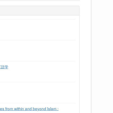
言語学
within and beyond Islam :