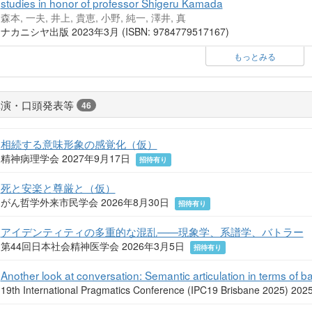
studies in honor of professor Shigeru Kamada
森本, 一夫, 井上, 貴恵, 小野, 純一, 澤井, 真
ナカニシヤ出版 2023年3月 (ISBN: 9784779517167)
もっとみる
講演・口頭発表等
46
相続する意味形象の感覚化（仮）
精神病理学会 2027年9月17日
招待有り
死と安楽と尊厳と（仮）
がん哲学外来市民学会 2026年8月30日
招待有り
アイデンティティの多重的な混乱——現象学、系譜学、バトラー
第44回日本社会精神医学会 2026年3月5日
招待有り
Another look at conversation: Semantic articulation in terms of b
19th International Pragmatics Conference (IPC19 Brisbane 2025) 