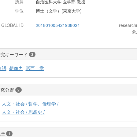
所属
自治医科大学 医学部 教授
学位
博士（文学）(東京大学)
J-GLOBAL ID
201801005421938024
researc
会
研究キーワード
3
言語
想像力
形而上学
研究分野
2
人文・社会 / 哲学、倫理学 /
人文・社会 / 思想史 /
経歴
1