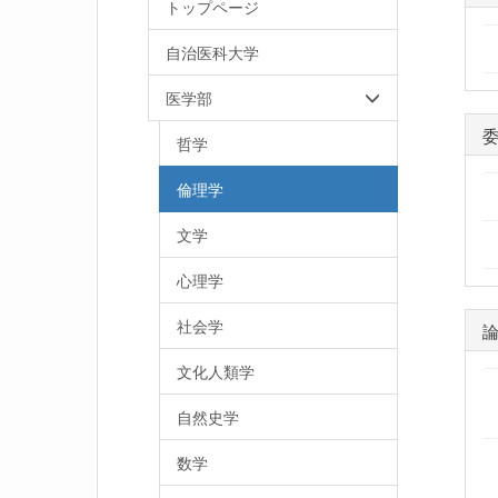
トップページ
自治医科大学
医学部
哲学
倫理学
文学
心理学
社会学
文化人類学
自然史学
数学