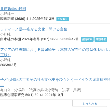
井筒哲学の転回
小野純一
図書新聞 (3686) 4-4 2025年5月3日
招待有り
ラディーノ語––広がる文化、開ける言葉
小野純一
白水社の本棚 2024年冬号 (207) 26-26 2023年12月
招待有り
筆頭著者
アジアの諸思想における普遍論争 ：本質の実在性の類型化 Distribution of P
正版）
小野純一
2023年3月
子ども臨床の世界その社会文化史をひもとく—ドイツの児童精神科医G
—
亀口公一;小俣和一郎;高砂美樹;小野純一(共著・共訳)
臨床心理学研究 59(1) 30-41 2021年10月
もっとみる