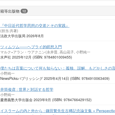
書籍等出版物
12
『中日近代哲学思想の交差とその実践』
(担当:共著)
法政大学出版局 2026年8月
ツィムツム――ヘブライ的瞑想入門
マルク=アラン・ウアクニン(永井晋, 高山花子, 小野純一
水声社 2025年12月 (ISBN: 9784801009455)
僕たちは言葉について何も知らない：孤独、誤解、もどかしさの
小野純一
NewsPicksパブリッシング 2025年4月14日 (ISBN: 9784910063409)
井筒俊彦 : 世界と対話する哲学
小野純一
慶應義塾大学出版会 2023年9月 (ISBN: 9784766429152)
イスラームの内と外から : 鎌田繁先生古稀記念論文集 = Perspectives from 