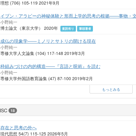
理想 (706) 105-119 2021年9月
イブン・アラビーの神秘体験と形而上学的思考の根拠——事物・
小野純一
博士論文（東京大学） 2020年
査読有り
筆頭著者
成仏の現象学――ミノリとサトリの開ける現在
小野純一
専修大学人文論集 (104) 117-148 2019年3月
枠組みづけの内的構造――『言語と呪術』を読む
小野純一
専修大学外国語教育論集 (47) 87-100 2019年2月
もっとみる
ISC
18
存在と思考の外へ
現代思想 54(7) 115-125 2026年5月