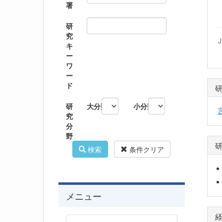
署
研
究
キ
ー
ワ
ー
ド
研
大分類
小分類
究
分
野
検索
条件クリア
メニュー