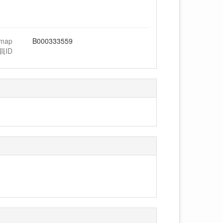
hmap
B000333559
員ID