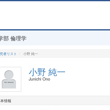
学部 倫理学
究者リスト
小野 純一
小野 純一
Junichi Ono
基本情報