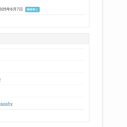
25年6月7日
招待有り
y
osophy