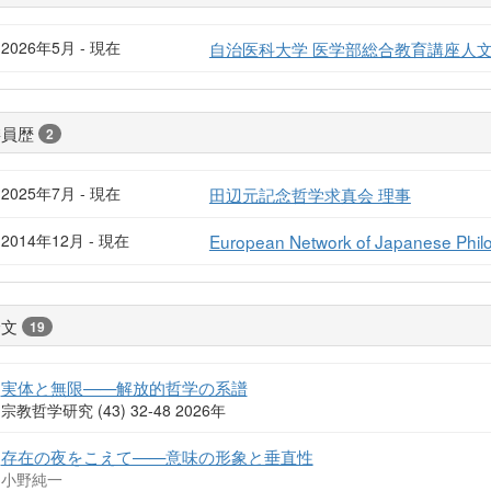
2026年5月 - 現在
自治医科大学 医学部総合教育講座人
委員歴
2
2025年7月 - 現在
田辺元記念哲学求真会 理事
2014年12月 - 現在
European Network of Japane
論文
19
実体と無限——解放的哲学の系譜
宗教哲学研究 (43) 32-48 2026年
存在の夜をこえて——意味の形象と垂直性
小野純一