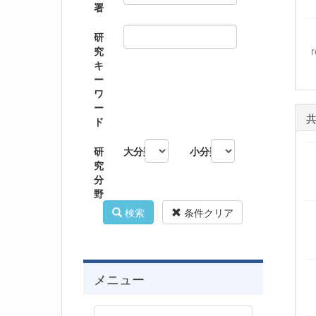
署
研
究
キ
ー
ワ
ー
ド
研
大分類
小分類
究
分
野
検索
条件クリア
メニュー