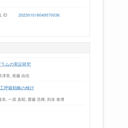
L ID
202301018049570036
グラムの実証研究
 美津美, 衛藤 由佳
Sの人工呼吸戦略の検討
真朱, 一原 直昭, 齋藤 浩輝, 則末 泰博