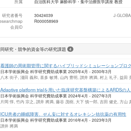
所属
自治医科大学 麻酔科学・集中治療医学講座 教授
研究者番号
30424039
J-GLOBA
researchmap
R000058969
会員ID
共同研究・競争的資金等の研究課題
4
看護師の周術期管理に関するハイブリッドシミュレーションプロ
日本学術振興会 科学研究費助成事業 2025年4月 - 2030年3月
八木 街子, 淺田 義和, 喜多 敏博, 山内 豊明, 讃井 將満, 村上 礼子, 益田
Adaptive platform trialを用いた臨床研究基盤構築によるARD
日本学術振興会 科学研究費助成事業 2024年4月 - 2027年3月
片岡 惇, 竹内 宗之, 讃井 將満, 藤谷 茂樹, 大下 慎一郎, 吉田 健史, 方山 
ICU患者の睡眠障害、せん妄に対するオレキシン拮抗薬の有用性
日本学術振興会 科学研究費助成事業 2016年4月 - 2023年3月
讃井 將満