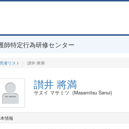
護師特定行為研修センター
究者リスト
讃井 將満
讃井 將満
サヌイ マサミツ (Masamitsu Sanui)
基本情報