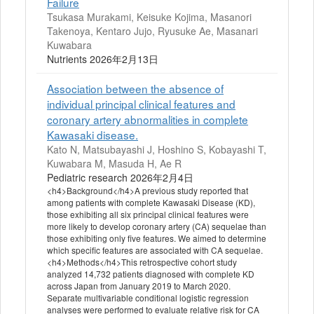
Failure
Tsukasa Murakami, Keisuke Kojima, Masanori
Takenoya, Kentaro Jujo, Ryusuke Ae, Masanari
Kuwabara
Nutrients 2026年2月13日
Association between the absence of
individual principal clinical features and
coronary artery abnormalities in complete
Kawasaki disease.
Kato N, Matsubayashi J, Hoshino S, Kobayashi T,
Kuwabara M, Masuda H, Ae R
Pediatric research 2026年2月4日
<h4>Background</h4>A previous study reported that
among patients with complete Kawasaki Disease (KD),
those exhibiting all six principal clinical features were
more likely to develop coronary artery (CA) sequelae than
those exhibiting only five features. We aimed to determine
which specific features are associated with CA sequelae.
<h4>Methods</h4>This retrospective cohort study
analyzed 14,732 patients diagnosed with complete KD
across Japan from January 2019 to March 2020.
Separate multivariable conditional logistic regression
analyses were performed to evaluate relative risk for CA