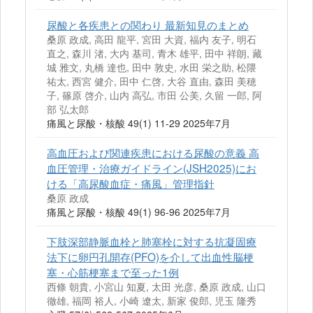
尿酸と各疾患との関わり 最新知見のまとめ
桑原 政成, 高田 龍平, 宮田 大資, 福内 友子, 明石
直之, 森川 渚, 大内 基司, 青木 雄平, 田中 祥朗, 藏
城 雅文, 丸橋 達也, 田中 敦史, 水田 栄之助, 松隈
祐太, 西宮 健介, 田中 仁啓, 大谷 直由, 森田 美穂
子, 篠原 啓介, 山内 高弘, 市田 公美, 久留 一郎, 阿
部 弘太郎
痛風と尿酸・核酸 49(1) 11-29 2025年7月
高血圧および関連疾患における尿酸の意義 高
血圧管理・治療ガイドライン(JSH2025)にお
ける「高尿酸血症・痛風」管理指針
桑原 政成
痛風と尿酸・核酸 49(1) 96-96 2025年7月
下肢深部静脈血栓と肺塞栓に対する抗凝固療
法下に卵円孔開存(PFO)を介して出血性脳梗
塞・心筋梗塞まで至った1例
西條 朝貴, 小宮山 知夏, 太田 光彦, 桑原 政成, 山口
徹雄, 福岡 裕人, 小崎 遼太, 新家 俊郎, 児玉 隆秀