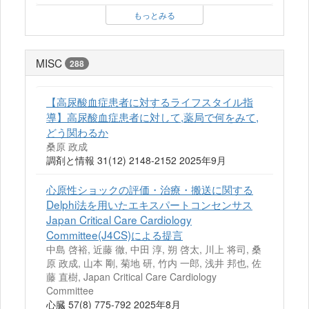
もっとみる
MISC
288
【高尿酸血症患者に対するライフスタイル指
導】高尿酸血症患者に対して,薬局で何をみて,
どう関わるか
桑原 政成
調剤と情報 31(12) 2148-2152 2025年9月
心原性ショックの評価・治療・搬送に関する
Delphi法を用いたエキスパートコンセンサス
Japan Critical Care Cardiology
Committee(J4CS)による提言
中島 啓裕, 近藤 徹, 中田 淳, 朔 啓太, 川上 将司, 桑
原 政成, 山本 剛, 菊地 研, 竹内 一郎, 浅井 邦也, 佐
藤 直樹, Japan Critical Care Cardiology
Committee
心臓 57(8) 775-792 2025年8月