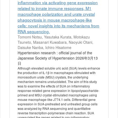
inflammation via activating gene expression
related to innate immune responses, M1
macrophage polarization and urate crystal
phagocytosis in mouse macrophage-like
cells: novel insights into its mechanisms from
RNA sequencing.
Tomomi Notsu, Yasutaka Kurata, Motokazu
Tsuneto, Masanari Kuwabara, Naoyuki Otani,
Daisuke Nanba, Ichiro Hisatome
Hypertension research : official journal of the
Japanese Society of Hypertension 2026年3月13
日
Although elevated soluble uric acid (SUA) levels enhance
the production of IL-1β in macrophages stimulated with
monosodium urate (MSU) crystals, the underlying
mechanism remains unelucidated. The aim of this study
was to examine the effects of SUA on inflammatory
response-related gene expression in lipopolysaccharide-
primed and MSU crystal-stimulated macrophages using
mouse macrophage-like J774.1 cells. Differential gene
expression in SUA-pretreated and untreated group cells
was analyzed by RNA sequencing and quantitative
reverse transcription-polymerase chain reaction. SUA
upregulated the genes related to pro-inflammatory