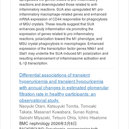
reactions and downregulated those related to anti-
inflammatory reactions. SUA also upregulated M1 pro-
inflammatory macrophage-related genes and enhanced
mRNA expression of CD44 responsible for phagocytosis
of MSU crystals. These results suggest that SUA
enhances gouty inflammation via promoting the
expression of genes related to pro-inflammatory
reactions, polarization toward the M1 phenotype, and
MSU crystal phagocytosis in macrophages. Enhanced
expression of the transcription factor genes Nfkb1 and
Stat1 may underlie the SUA-induced M1 polarization and
resulting enhancement of inflammasome activation and
IL-1β transcription.
Differential associations of transient
hyperuricemia and transient hypouricemia
with annual changes in estimated glomerular
filtration rate in healthy participants: an
observational study.
Naoyuki Otani, Katsuyuki Tomita, Tomoaki
Takata, Masanari Kuwabara, Sunao Kojima,
Satoshi Miyazaki, Tetsuro Ohta, Ichiro Hisatome
BMC nephrology 2026年3月6日
BACKGROUND: Dysuricemia, encompassing both