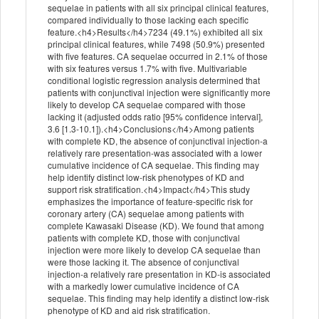
sequelae in patients with all six principal clinical features,
compared individually to those lacking each specific
feature.<h4>Results</h4>7234 (49.1%) exhibited all six
principal clinical features, while 7498 (50.9%) presented
with five features. CA sequelae occurred in 2.1% of those
with six features versus 1.7% with five. Multivariable
conditional logistic regression analysis determined that
patients with conjunctival injection were significantly more
likely to develop CA sequelae compared with those
lacking it (adjusted odds ratio [95% confidence interval],
3.6 [1.3-10.1]).<h4>Conclusions</h4>Among patients
with complete KD, the absence of conjunctival injection-a
relatively rare presentation-was associated with a lower
cumulative incidence of CA sequelae. This finding may
help identify distinct low-risk phenotypes of KD and
support risk stratification.<h4>Impact</h4>This study
emphasizes the importance of feature-specific risk for
coronary artery (CA) sequelae among patients with
complete Kawasaki Disease (KD). We found that among
patients with complete KD, those with conjunctival
injection were more likely to develop CA sequelae than
were those lacking it. The absence of conjunctival
injection-a relatively rare presentation in KD-is associated
with a markedly lower cumulative incidence of CA
sequelae. This finding may help identify a distinct low-risk
phenotype of KD and aid risk stratification.