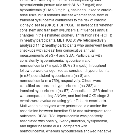
hyperuricemia (serum uric acid: SUA > 7 mg/dl) and
hypouricemia (SUA ≤ 3 mg/dL), has been linked to cardio-
renal risks, but it remains unclear whether consistent or
transient dysuricemia contributes to the risk of chronic
kidney disease (CKD). PURPOSE: To investigate whether
consistent and transient dysuricemia influences annual
changes in the estimated glomerular filtration rate (eGFR)
in healthy participants. METHODS: We retrospectively
analyzed 1142 healthy participants who underwent health
checkups with at least four consecutive annual
measurements of eGFR and SUA. Participants with
consistently hyperuricemia, hypouricemia, or
normouricemia (7 mg/dL ≥ SUA > 3 mg/dL) throughout
follow-up were categorized as consistent hyperuricemia
(n = 36), consistent hypouricemia (n = 8) and
normouricemia (n = 759), respectively. Others were
classified as transient hyperuricemia (n = 282) and
transient hypouricemia (n = 57). Annualized eGFR decline
was compared using ANOVA, and incident CKD stage 3
events were evaluated using χ² or Fisher's exact tests.
Multivariable analyses were performed to examine the
association between baseline SUA and subsequent renal
outcomes. RESULTS: Hyperuricemia was positively
associated with obesity, liver dysfunction, dyslipidemia,
and higher baseline eGFR compared with
normouricemia, whereas hypouricemia showed negative