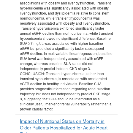
associations with obesity and liver dysfunction. Transient
hyperuricemia was significantly associated with obesity,
liver dysfunction, and dyslipidemia relative to consistent
normouricemia, while transient hypouricemia was
negatively associated with obesity and liver dysfunction.
Transient hyperuricemia exhibited significantly faster
annual eGFR decline than normouricemia, while transient
hypouricemia showed no significant difference. Baseline
SUA ≥ 7 mg/dL was associated with higher baseline
eGFR but predicted a significantly faster subsequent
eGFR decline. In multivariable linear regression, baseline
SUA level was independently associated with eGFR
change, whereas baseline SUA status did not
independently predict incident CKD stage 3.
CONCLUSION: Transient hyperuricemia, rather than
transient hypouricemia, is associated with accelerated
eGFR decline in healthy individuals. Baseline SUA
provides prognostic information regarding renal function
trajectory, but does not independently predict CKD stage
3, suggesting that SUA should be interpreted as a
clinically useful marker of renal vulnerability rather than a
proven causal factor.
Impact of Nutritional Status on Mortality in
Older Patients Hospitalized for Acute Heart