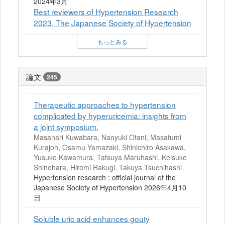
2024年3月
Best reviewers of Hypertension Research
2023, The Japanese Society of Hypertension
もっとみる
論文
245
Therapeutic approaches to hypertension
complicated by hyperuricemia: insights from
a joint symposium.
Masanari Kuwabara, Naoyuki Otani, Masafumi
Kurajoh, Osamu Yamazaki, Shinichiro Asakawa,
Yusuke Kawamura, Tatsuya Maruhashi, Keisuke
Shinohara, Hiromi Rakugi, Takuya Tsuchihashi
Hypertension research : official journal of the
Japanese Society of Hypertension 2026年4月10
日
Soluble uric acid enhances gouty