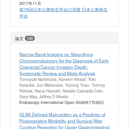
2017年11月
第76回日本公衆衛生学会口演賞 日本公衆衛生
学会
論文
130
Narrow-Band Imaging vs. Magnifying
Chromoendoscopy for the Diagnosis of Early
Colorectal Cancer Invasion Depth:
Systematic Review and Meta-Analysis
Tomoyuki Nishimura, Kareem Khalaf, Yuki
Kataoka, Jun Watanabe, Yuhong Yuan, Tommy
Rizkala, Nana Hayashi, Natalia Casuada Calo,
Gary May, Jeffrey D Mosko
Endoscopy International Open 2026年7月28日
GLIM-Defined Malnutrition as a Predictor of
Postoperative Morbidity and Survival After
Curative Resection for Upper Gastrointestinal