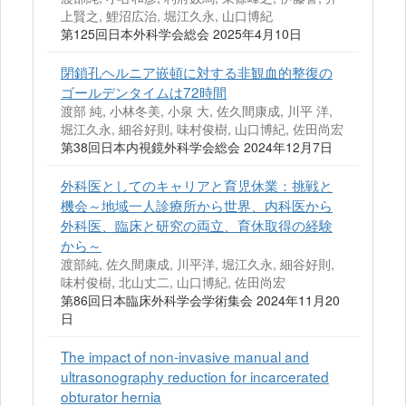
上賢之, 鯉沼広治, 堀江久永, 山口博紀
第125回日本外科学会総会 2025年4月10日
閉鎖孔ヘルニア嵌頓に対する非観血的整復の
ゴールデンタイムは72時間
渡部 純, 小林冬美, 小泉 大, 佐久間康成, 川平 洋,
堀江久永, 細谷好則, 味村俊樹, 山口博紀, 佐田尚宏
第38回日本内視鏡外科学会総会 2024年12月7日
外科医としてのキャリアと育児休業：挑戦と
機会～地域一人診療所から世界、内科医から
外科医、臨床と研究の両立、育休取得の経験
から～
渡部純, 佐久間康成, 川平洋, 堀江久永, 細谷好則,
味村俊樹, 北山丈二, 山口博紀, 佐田尚宏
第86回日本臨床外科学会学術集会 2024年11月20
日
The impact of non-invasive manual and
ultrasonography reduction for incarcerated
obturator hernia