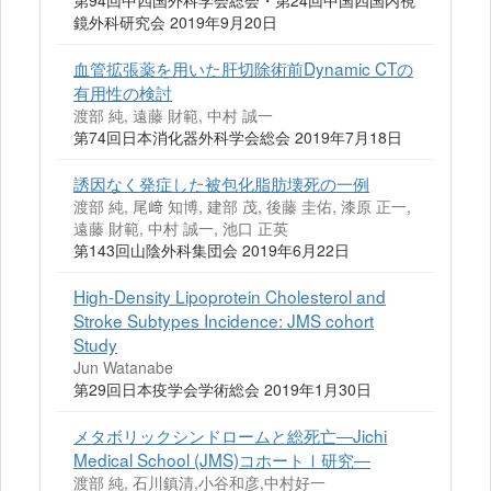
第94回中四国外科学会総会・第24回中国四国内視
鏡外科研究会 2019年9月20日
血管拡張薬を用いた肝切除術前Dynamic CTの
有用性の検討
渡部 純, 遠藤 財範, 中村 誠一
第74回日本消化器外科学会総会 2019年7月18日
誘因なく発症した被包化脂肪壊死の一例
渡部 純, 尾﨑 知博, 建部 茂, 後藤 圭佑, 漆原 正一,
遠藤 財範, 中村 誠一, 池口 正英
第143回山陰外科集団会 2019年6月22日
High-Density Lipoprotein Cholesterol and
Stroke Subtypes Incidence: JMS cohort
Study
Jun Watanabe
第29回日本疫学会学術総会 2019年1月30日
メタボリックシンドロームと総死亡―Jichi
Medical School (JMS)コホートⅠ研究―
渡部 純, 石川鎮清,小谷和彦,中村好一