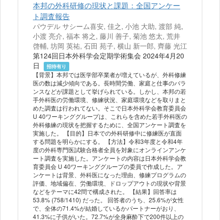
本邦の外科研修の現状と課題：全国アンケー
ト調査報告
パウデル サシーム喜安, 佳之, 小池 大助, 渡部 純,
小渡 亮介, 福本 将之, 藤川 善子, 菊池 悠太, 荒井
啓輔, 坊岡 英祐, 石田 苑子, 横山 新一郎, 齊藤 光江
第124回日本外科学会定期学術集会 2024年4月20
日
招待有り
【背景】本邦では医学部卒業者が増えているが、外科修練
医の数は減少傾向である。長時間労働、家庭と仕事のバラ
ンスなどが課題として挙げられている。しかし、本邦の若
手外科医の労働環境、修練状況、家庭環境などを取りまと
めた調査は行われてない。そこで日本外科学会教育委員会
U 40ワーキンググループは、これらを含めた若手外科医の
外科修練の現状を把握するために、全国アンケート調査を
実施した。 【目的】日本での外科研修中に修練医が直面
する問題を明らかにする。 【方法】令和3年度と令和4年
度の外科専門医試験合格者全員を対象にオンラインアンケ
ート調査を実施した。アンケートの内容は日本外科学会教
育委員会 U 40ワーキンググループの委員で作成した。ア
ンケートは背景、外科医になった理由、修練プログラムの
評価、地域偏在、労働環境、ドロップアウトの現状や背景
などをテーマに42問で構成された。 【結果】回答率は
53.8% (758/1410) だった。 回答者のうち、25.6%が女性
で、全体の71.4%が結婚しているかパートナーがおり、
41.3%に子供がいた。72.7%が全身麻酔下で200件以上の