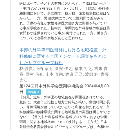
医に比べて、子どもの有無に関わらず、年収は低かった
（平均 757 万 vs 982 万円、p < 0.01）。 【結語】外科修
練期間において、男女間で、執刀数、論文執筆数に差はな
かった。一方、労 働実態については性別間で差がみら
れ、子供の有無が女性修練医の働き方に影響を与えて い
る事が示唆された。技術的・学問的な外科修練の機会は男
女問わず提供されている事が 裏付けられた一方、働き方
については改善の余地があると思われた。
本邦の外科専門医研修における地域格差：外
科修練に関する全国アンケート調査をもとに
したサブグループ解析
林 沙貴, 小西 孝明, 喜安 佳之, 福本 将之, 古来 貴
寛, 野村 信介, 山本 直宗, 渡邉 元己, 渡部 純, 齊藤
光江
第124回日本外科学会定期学術集会 2024年4月20
日
招待有り
【背景】近年、外科医の地域偏在が問題視されている。一
般的に、大都市と比較し地方は給与が高い、労働時間が長
い、修練環境が整っていないという印象を持たれるが、外
科修練医の修練環境に関する地域格差の実態は明らかでは
ない。 【目的】外科修練医の修練プログラムおよび労働
環境に関する地域格差について検討する。 【方法】日本
外科学会教育委員会U-40ワーキンググループは、令和4年