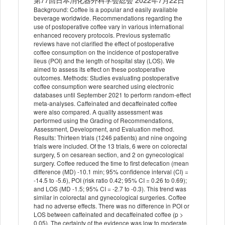
第77回日本消化器外科学会総会 2022年7月22日
Background: Coffee is a popular and easily available
beverage worldwide. Recommendations regarding the
use of postoperative coffee vary in various international
enhanced recovery protocols. Previous systematic
reviews have not clarified the effect of postoperative
coffee consumption on the incidence of postoperative
ileus (POI) and the length of hospital stay (LOS). We
aimed to assess its effect on these postoperative
outcomes. Methods: Studies evaluating postoperative
coffee consumption were searched using electronic
databases until September 2021 to perform random-effect
meta-analyses. Caffeinated and decaffeinated coffee
were also compared. A quality assessment was
performed using the Grading of Recommendations,
Assessment, Development, and Evaluation method.
Results: Thirteen trials (1246 patients) and nine ongoing
trials were included. Of the 13 trials, 6 were on colorectal
surgery, 5 on cesarean section, and 2 on gynecological
surgery. Coffee reduced the time to first defecation (mean
difference (MD) -10.1 min; 95% confidence interval (CI) =
-14.5 to -5.6), POI (risk ratio 0.42; 95% CI = 0.26 to 0.69);
and LOS (MD -1.5; 95% CI = -2.7 to -0.3). This trend was
similar in colorectal and gynecological surgeries. Coffee
had no adverse effects. There was no difference in POI or
LOS between caffeinated and decaffeinated coffee (p >
0.05). The certainty of the evidence was low to moderate.