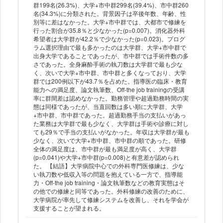
群199名(26.3%)、大学+市中群299名(39.4%)、市中群260
名(34.3%)に分類された。背景因子は卒後年数、年齢、性
別等に差はなかった。大学+市中群では、大都市で修練を
行った割合が35.8％と少なかった(p=0.007)。消化器外科
希望者は大学群が42.2％で少なかった(p=0.023)。プログ
ラム選択理由で最も多かったのは大学群、大学+市中群で
出身大学であることであったが、市中群では手術件数の多
さであった。全身麻酔手術の執刀数は大学群で最も少な
く、次いで大学+市中群、市中群と多くなっており、大学
群では200例以下が43.7％を占めた。指導医の臨床・教育
能力への満足度、論文執筆数、Off-the job trainingの受講
率に群間差は認めなかった。勤務管理や超過勤務時間の実
態は同様であったが、当直回数は多い順に大学群、大学
+市中群、市中群であった。超過勤務手当の支払いがあっ
た業務は大学群で最も少なく、大学群は手術や診療に対し
ても29％で手当の支払いがなかった。年収は大学群が最も
少なく、次いで大学+市中群、市中群の順であった。研修
全体の満足度は、市中群が最も満足度が高く、大学群
(p=0.041)や大学+市中群(p=0.008)と有意差が認められ
た。 【結語】大学病院中心での外科専門医修練は、少な
い執刀数や低収入等の問題を抱えている一方で、指導能
力・Off-the job training・論文執筆数などの教育実態はそ
の他での修練と同等であった。外科修練の改善のために、
大学病院が率先して修練システムを改善し、それを学会が
支援することが望まれる。