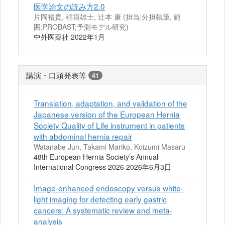
医学論文の読み方2.0
片岡裕貴, 稲垣雄士, 辻󠄀本 康 (担当:分担執筆, 範
囲:PROBAST;予測モデル研究)
中外医薬社 2022年1月
講演・口頭発表等
41
Translation, adaptation, and validation of the
Japanese version of the European Hernia
Society Quality of Life instrument in patients
with abdominal hernia repair
Watanabe Jun, Takami Mariko, Koizumi Masaru
48th European Hernia Society’s Annual
International Congress 2026 2026年6月3日
Image-enhanced endoscopy versus white-
light imaging for detecting early gastric
cancers: A systematic review and meta-
analysis