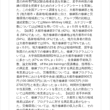
度の外科専門医試験合格者全員を対象に、若手外科医の修
練の現状を把握するためのオンラインアンケートを実施し
た。この全国アンケート調査をもとに、大都市修練群と地
方 (地方都市＋過疎地域)修練群に分け、修練医の修練と労
働環境の地域差について検討した。グループ間の比較は、
連続変数についてはMann-Whitney U検定、カテゴリー変
数についてはχ2検定を用いて行った。p < 0.05 を有意とし
た。 【結果】大都市修練群317名 (42%)、地方修練群439
名 (58%)であった。地方修練群の修練地は地方都市410名
(54%)、過疎地域29名 (4%)であった。地方出身者の割合
は大都市修練群では35%、地方修練群では76%であった
(p < 0.01)。地方修練群の23名 (5%)は地域枠制度、奨学金
制度のため地方での修練を選択した。修練プログラムにつ
いては、大学病院勤務期間2年以上が大都市修練群で有意
に多かった (47% vs 15%, p < 0.01）。全身麻酔手術執刀
数、論文執筆数、off the job trainingの受講機会、指導医へ
の満足度、修練プログラム全体に対する満足度は両群間に
有意差はなかった。労働環境については、修練プログラム
最終学年における年収中央値 (範囲)は大都市修練群900万
円 (100-3800万円)に比べて地方修練群 1000万円 (100-
2700万円)と有意に高かった (p < 0.01)。時間外労働時間
や当直回数、ハラスメントを受けたと感じる人の割合につ
いては両群間に有意差はなかった。 【結語】若手外科医
にとって、修練プログラムについて、大都市と地方の地域
格差は認めず、プログラムに対する満足度は差がなかっ
た。労働環境については、地方修練群の収入が高く、その
他の労働条件は差がなかった。