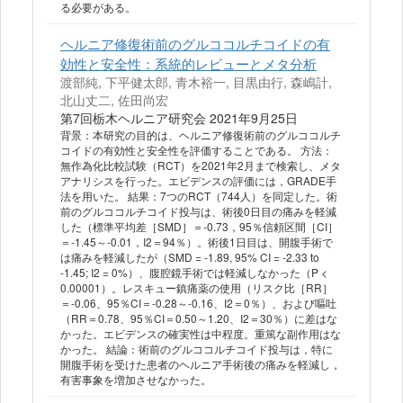
る必要がある。
ヘルニア修復術前のグルココルチコイドの有
効性と安全性：系統的レビューとメタ分析
渡部純, 下平健太郎, 青木裕一, 目黒由行, 森嶋計,
北山丈二, 佐田尚宏
第7回栃木ヘルニア研究会 2021年9月25日
背景：本研究の目的は、ヘルニア修復術前のグルココルチ
コイドの有効性と安全性を評価することである。 方法：
無作為化比較試験（RCT）を2021年2月まで検索し、メタ
アナリシスを行った。エビデンスの評価には，GRADE手
法を用いた。 結果：7つのRCT（744人）を同定した。術
前のグルココルチコイド投与は、術後0日目の痛みを軽減
した（標準平均差［SMD］＝-0.73，95％信頼区間［CI］
＝-1.45～-0.01，I2＝94％）。術後1日目は、開腹手術で
は痛みを軽減したが（SMD = -1.89, 95% CI = -2.33 to
-1.45; I2 = 0%）、腹腔鏡手術では軽減しなかった（P <
0.00001）。レスキュー鎮痛薬の使用（リスク比［RR］
＝-0.06、95％CI＝-0.28～-0.16、I2＝0％）、および嘔吐
（RR＝0.78、95％CI＝0.50～1.20、I2＝30％）に差はな
かった。エビデンスの確実性は中程度。重篤な副作用はな
かった。 結論：術前のグルココルチコイド投与は，特に
開腹手術を受けた患者のヘルニア手術後の痛みを軽減し，
有害事象を増加させなかった。