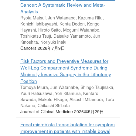
Cancer: A Systematic Review and Meta-
Analysis
Ryota Matsui, Jun Watanabe, Kazuma Rifu,
Kenichi Ishibayashi, Kenta Doden, Kengo
Hayashi, Hiroto Saito, Megumi Watanabe,
Toshikatsu Tsuji, Daisuke Yamamoto, Jun
Kinoshita, Noriyuki Inaki
Cancers 2026年7月9日
Risk Factors and Preventive Measures for
Well-Leg Compartment Syndrome During
Minimally Invasive Surgery in the Lithotomy
Position
Tomoya Miura, Jun Watanabe, Shingo Tsujinaka,
Yuuri Hatsuzawa, Yoh Kitamura, Kentaro
Sawada, Makoto Hikage, Atsushi Mitamura, Toru
Nakano, Chikashi Shibata
Journal of Clinical Medicine 2026年5月29日
Fecal microbiota transplantation for symptom
improvement in patients with irritable bowel