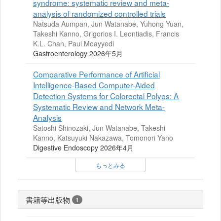
syndrome: systematic review and meta-
analysis of randomized controlled trials
Natsuda Aumpan, Jun Watanabe, Yuhong Yuan,
Takeshi Kanno, Grigorios I. Leontiadis, Francis
K.L. Chan, Paul Moayyedi
Gastroenterology 2026年5月
Comparative Performance of Artificial
Intelligence‐Based Computer‐Aided
Detection Systems for Colorectal Polyps: A
Systematic Review and Network Meta‐
Analysis
Satoshi Shinozaki, Jun Watanabe, Takeshi
Kanno, Katsuyuki Nakazawa, Tomonori Yano
Digestive Endoscopy 2026年4月
もっとみる
書籍等出版物
1