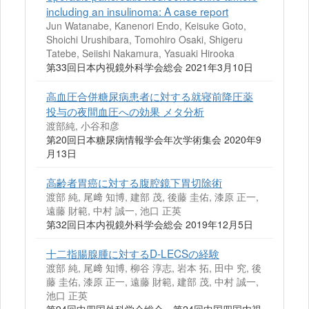
including an insulinoma: A case report
Jun Watanabe, Kanenori Endo, Keisuke Goto,
Shoichi Urushibara, Tomohiro Osaki, Shigeru
Tatebe, Seiishi Nakamura, Yasuaki Hirooka
第33回日本内視鏡外科学会総会 2021年3月10日
高血圧合併糖尿病患者に対する就寝前降圧薬
投与の夜間血圧への効果 メタ分析
渡部純, 小谷和彦
第20回日本糖尿病情報学会年次学術集会 2020年9
月13日
高齢者胃癌に対する腹腔鏡下胃切除術
渡部 純, 尾﨑 知博, 建部 茂, 後藤 圭佑, 漆原 正一,
遠藤 財範, 中村 誠一, 池口 正英
第32回日本内視鏡外科学会総会 2019年12月5日
十二指腸腺腫に対するD-LECSの経験
渡部 純, 尾﨑 知博, 柳谷 淳志, 岩本 拓, 田中 究, 後
藤 圭佑, 漆原 正一, 遠藤 財範, 建部 茂, 中村 誠一,
池口 正英