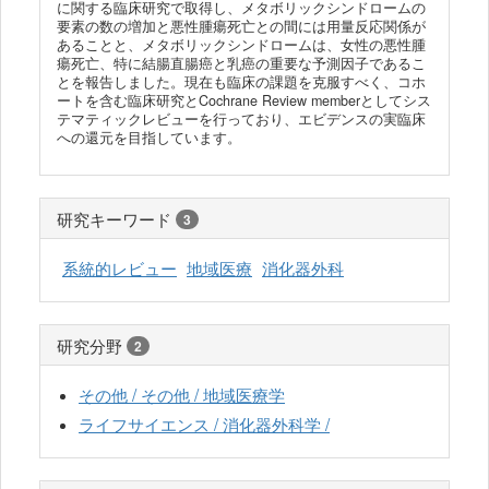
に関する臨床研究で取得し、メタボリックシンドロームの
要素の数の増加と悪性腫瘍死亡との間には用量反応関係が
あることと、メタボリックシンドロームは、女性の悪性腫
瘍死亡、特に結腸直腸癌と乳癌の重要な予測因子であるこ
とを報告しました。現在も臨床の課題を克服すべく、コホ
ートを含む臨床研究とCochrane Review memberとしてシス
テマティックレビューを行っており、エビデンスの実臨床
への還元を目指しています。
研究キーワード
3
系統的レビュー
地域医療
消化器外科
研究分野
2
その他 / その他 / 地域医療学
ライフサイエンス / 消化器外科学 /