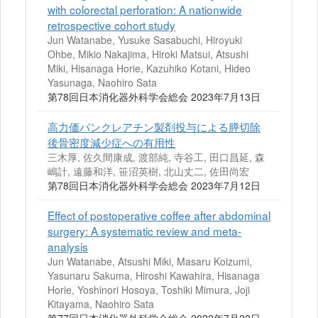
with colorectal perforation: A nationwide
retrospective cohort study
Jun Watanabe, Yusuke Sasabuchi, Hiroyuki
Ohbe, Mikio Nakajima, Hiroki Matsui, Atsushi
Miki, Hisanaga Horie, Kazuhiko Kotani, Hideo
Yasunaga, Naohiro Sata
第78回日本消化器外科学会総会 2023年7月13日
高力価パンクレアチン製剤投与による膵切除
後骨密度減少症への有用性
三木厚, 佐久間康成, 渡部純, 寺谷工, 田口昌延, 森
嶋計, 遠藤和洋, 笹沼英樹, 北山丈二, 佐田尚宏
第78回日本消化器外科学会総会 2023年7月12日
Effect of postoperative coffee after abdominal
surgery: A systematic review and meta-
analysis
Jun Watanabe, Atsushi Miki, Masaru Koizumi,
Yasunaru Sakuma, Hiroshi Kawahira, Hisanaga
Horie, Yoshinori Hosoya, Toshiki Mimura, Joji
Kitayama, Naohiro Sata