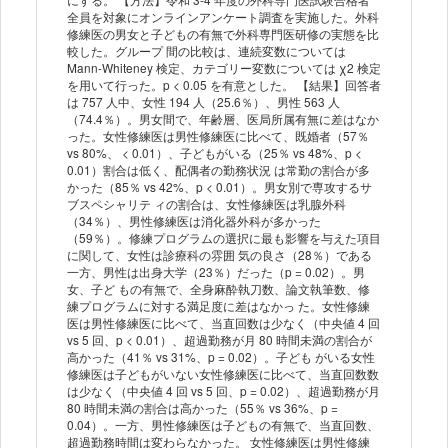
全員を対象にオンラインアンケート調査を実施した。外科
修練医の男女と子どもの有無で外科専門医研修の実態を比
較した。グループ 間の比較は、連続変数については
Mann-Whiteney 検定、カテゴリー変数については χ2 検定
を用いて行った。p < 0.05 を有意とした。 【結果】回答者
は 757 人中、女性 194 人（25.6％）、男性 563 人
（74.4％）。男女間で、年齢層、医局所属有無に差はなか
った。女性修練医は男性修練医に比べて、既婚者（57％
vs 80%、 < 0.01）、子どもがいる（25％ vs 48%、p <
0.01）割合は低く、配偶者の勤務状況 は常勤の割合が多
かった（85％ vs 42%、p < 0.01）。男女別で専攻するサ
ブスペシャリテ ィの割合は、女性修練医は乳腺外科
（34％）、男性修練医は消化器外科が多かった
（59％）。修練プログラムの選択に最も影響を与えた項目
に関して、女性は診療科の雰囲 気の良さ（28％）である
一方、男性は出身大学（23％）だった（p = 0.02）。男
女、子ど もの有無で、全身麻酔執刀数、論文執筆数、修
練プログラムに対する満足度に差はなかっ た。女性修練
医は男性修練医に比べて、当直回数は少なく（中央値 4 回
vs 5 回、p < 0.01）、超過勤務が月 80 時間未満の割合が
高かった（41％ vs 31%、p = 0.02）。子ども がいる女性
修練医は子どもがいない女性修練医に比べて、当直回数数
は少なく（中央値 4 回 vs 5 回、p = 0.02）、超過勤務が月
80 時間未満の割合は高かった（55％ vs 36%、p =
0.04）。一方、男性修練医は子どもの有無で、当直回数、
超過勤務時間は変わらなかった。 女性修練医は男性修練