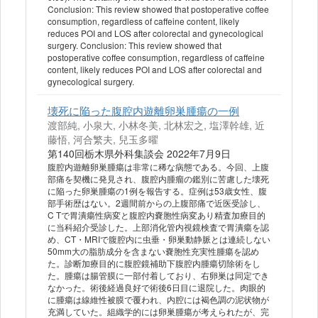
Conclusion: This review showed that postoperative coffee
consumption, regardless of caffeine content, likely
reduces POI and LOS after colorectal and gynecological
surgery. Conclusion: This review showed that
postoperative coffee consumption, regardless of caffeine
content, likely reduces POI and LOS after colorectal and
gynecological surgery.
壊死に陥った腹腔内遊離卵巣腫瘍の一例
渡部純, 小泉大, 小林冬美, 北林宏之, 塩澤幹雄, 近
藤悟, 河合繁夫, 兒玉多曜
第140回栃木県外科集談会 2022年7月9日
腹腔内遊離卵巣腫瘍は非常に稀な病態である。今回、上腹
部痛を契機に発見され、腹腔内腫瘤の鑑別に苦慮した壊死
に陥った卵巣腫瘍の1例を報告する。症例は53歳女性、腹
部手術歴はない。2週間前からの上腹部痛で近医受診し、
C Tで胃潰瘍性病変と腹腔内嚢胞性病変あり精査加療目的
に当科紹介受診した。上部消化管内視鏡検査で胃潰瘍を認
め、CT・MRIで腹腔内に虫垂・卵巣動静脈とは連続しない
50mm大の脂肪成分を含まない嚢胞性充実性腫瘍を認め
た。診断加療目的に腹腔鏡補助下腹腔内腫瘍切除術をし
た。腫瘍は腸管膜に一部付着しており、右卵巣は同定でき
なかった。術後経過良好で術後6日目に退院した。肉眼的
に腫瘍は線維性被膜で覆われ、内腔には褐色調の泥状物が
充満していた。組織学的には卵巣腫瘍が考えられたが、完