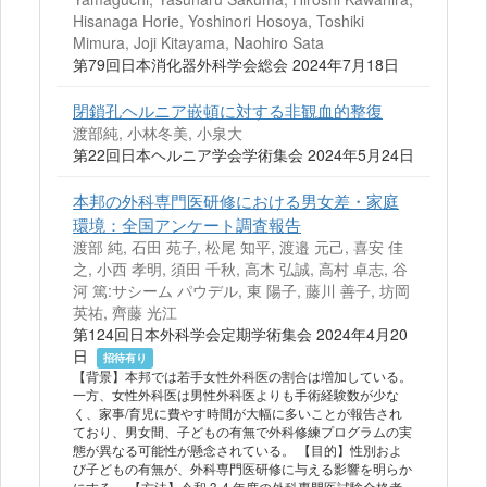
Hisanaga Horie, Yoshinori Hosoya, Toshiki
Mimura, Joji Kitayama, Naohiro Sata
第79回日本消化器外科学会総会 2024年7月18日
閉鎖孔ヘルニア嵌頓に対する非観血的整復
渡部純, 小林冬美, 小泉大
第22回日本ヘルニア学会学術集会 2024年5月24日
本邦の外科専門医研修における男女差・家庭
環境：全国アンケート調査報告
渡部 純, 石田 苑子, 松尾 知平, 渡邉 元己, 喜安 佳
之, 小西 孝明, 須田 千秋, 高木 弘誠, 高村 卓志, 谷
河 篤:サシーム パウデル, 東 陽子, 藤川 善子, 坊岡
英祐, 齊藤 光江
第124回日本外科学会定期学術集会 2024年4月20
日
招待有り
【背景】本邦では若手女性外科医の割合は増加している。
一方、女性外科医は男性外科医よりも手術経験数が少な
く、家事/育児に費やす時間が大幅に多いことが報告され
ており、男女間、子どもの有無で外科修練プログラムの実
態が異なる可能性が懸念されている。 【目的】性別およ
び子どもの有無が、外科専門医研修に与える影響を明らか
にする。 【方法】令和 3-4 年度の外科専門医試験合格者