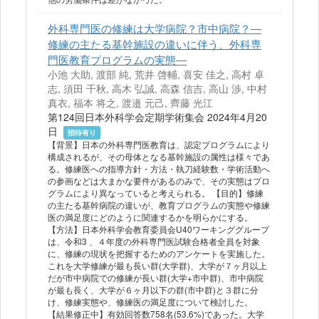
外科専門医の修練は大学病院？市中病院？―
修練の主たる基幹施設の違いに伴う、外科専
門医教育プログラムの実態―
小池 大助, 渡部 純, 荒井 啓輔, 喜安 佳之, 高村 卓
志, 須田 千秋, 高木 弘誠, 高森 信吉, 高山 渉, 中村
真衣, 福本 将之, 渡邉 元己, 齊藤 光江
第124回日本外科学会定期学術集会 2024年4月20
日
招待有り
【背景】日本の外科専門医教育は、認定プログラムにより
構成されるが、その母体となる基幹施設の属性は様々であ
る。修練医への指導方針・方法・執刀経験数・学術活動へ
の参画などは大まかな要件があるのみで、その実態はプロ
グラムにより異なっていると考えられる。 【目的】修練
の主たる基幹病院の違いが、教育プログラムの実態や修練
医の満足度にどのように関連するかを明らかにする。
【方法】日本外科学会教育委員会U40ワーキンググループ
は、令和3 、４年度の外科専門医試験合格者全員を対象
に、修練の現状を把握するためのアンケートを実施した。
これを大学修練が最も長い群(大学群)、大学が７ヶ月以上
だが市中病院での修練が長い群(大学+市中群)、市中病院
が最も長く、大学が６ヶ月以下の群(市中群)と３群に分
け、修練実態や、修練医の満足度について検討した。
【結果修正中】有効回答数758名(53.6%)であった。大学