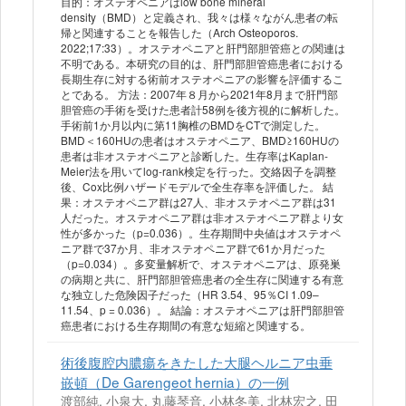
目的：オステオペニアはlow bone mineral
density（BMD）と定義され、我々は様々ながん患者の転
帰と関連することを報告した（Arch Osteoporos.
2022;17:33）。オステオペニアと肝門部胆管癌との関連は
不明である。本研究の目的は、肝門部胆管癌患者における
長期生存に対する術前オステオペニアの影響を評価するこ
とである。 方法：2007年８月から2021年8月まで肝門部
胆管癌の手術を受けた患者計58例を後方視的に解析した。
手術前1か月以内に第11胸椎のBMDをCTで測定した。
BMD＜160HUの患者はオステオペニア、BMD≥160HUの
患者は非オステオペニアと診断した。生存率はKaplan-
Meier法を用いてlog-rank検定を行った。交絡因子を調整
後、Cox比例ハザードモデルで全生存率を評価した。 結
果：オステオペニア群は27人、非オステオペニア群は31
人だった。オステオペニア群は非オステオペニア群より女
性が多かった（p=0.036）。生存期間中央値はオステオペ
ニア群で37か月、非オステオペニア群で61か月だった
（p=0.034）。多変量解析で、オステオペニアは、原発巣
の病期と共に、肝門部胆管癌患者の全生存に関連する有意
な独立した危険因子だった（HR 3.54、95％CI 1.09–
11.54、p = 0.036）。 結論：オステオペニアは肝門部胆管
癌患者における生存期間の有意な短縮と関連する。
術後腹腔内膿瘍をきたした大腿ヘルニア虫垂
嵌頓（De Garengeot hernia）の一例
渡部純, 小泉大, 丸藤琴音, 小林冬美, 北林宏之, 田