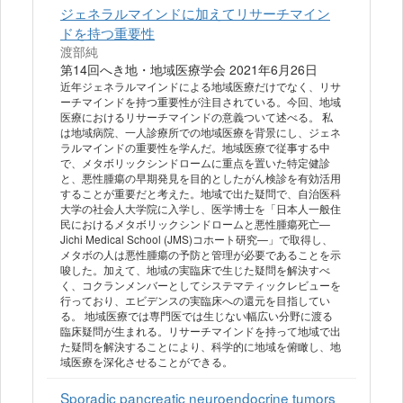
ジェネラルマインドに加えてリサーチマイン
ドを持つ重要性
渡部純
第14回へき地・地域医療学会 2021年6月26日
近年ジェネラルマインドによる地域医療だけでなく、リサ
ーチマインドを持つ重要性が注目されている。今回、地域
医療におけるリサーチマインドの意義ついて述べる。 私
は地域病院、一人診療所での地域医療を背景にし、ジェネ
ラルマインドの重要性を学んだ。地域医療で従事する中
で、メタボリックシンドロームに重点を置いた特定健診
と、悪性腫瘍の早期発見を目的としたがん検診を有効活用
することが重要だと考えた。地域で出た疑問で、自治医科
大学の社会人大学院に入学し、医学博士を「日本人一般住
民におけるメタボリックシンドロームと悪性腫瘍死亡—
Jichi Medical School (JMS)コホート研究—」で取得し、
メタボの人は悪性腫瘍の予防と管理が必要であることを示
唆した。加えて、地域の実臨床で生じた疑問を解決すべ
く、コクランメンバーとしてシステマティックレビューを
行っており、エビデンスの実臨床への還元を目指してい
る。 地域医療では専門医では生じない幅広い分野に渡る
臨床疑問が生まれる。リサーチマインドを持って地域で出
た疑問を解決することにより、科学的に地域を俯瞰し、地
域医療を深化させることができる。
Sporadic pancreatic neuroendocrine tumors