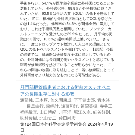
手術を行い、54.1%が医学部卒業前に外科医になることを
選択していた。 外科選択時、88.8％が外科技術に魅了さ
れていたが、63.8％は生活の質（QOL）の低下を懸念して
いた。 逆に、積極的な外科選択理由としてQOLを挙げた
のは1.4%だった。 修練医の 84.6% が研修全般に満足して
おり、これは手術執刀数と相関していた。 ノンテクニカ
ルトレーニングを受けたのは29.9% だった。 月平均の夜
勤は5.3回で、10.6%が週80時間以上働いていた。 さら
に、一度はドロップアウト検討した人はその理由として
QOL の低下やハラスメントを挙げていた。 【結語】 今回
の調査では、修練医は研修制度全体に満足しているもの
の、外科研修には長時間労働やハラスメントと感じている
環境が修練継続を妨げていることが明らかになった。 こ
れらの問題の改善に取り組むことで、若い修練医にとって
外科研修がより魅力的なものになる可能性がある。
肝門部胆管癌患者における術前オステオペニ
アの長期生存に対する影響
渡部純, 三木厚, 佐久間康成, 下平健太郎, 青木裕
一, 目黒由行, 森嶋計, 遠藤和洋, 笹沼英樹, 寺谷工,
福嶋敬宜, 山口博紀, 川平洋, 堀江久永, 細谷好則,
味村俊樹, 北山丈二, 佐田尚宏
第124回日本外科学会定期学術集会 2024年4月19
日