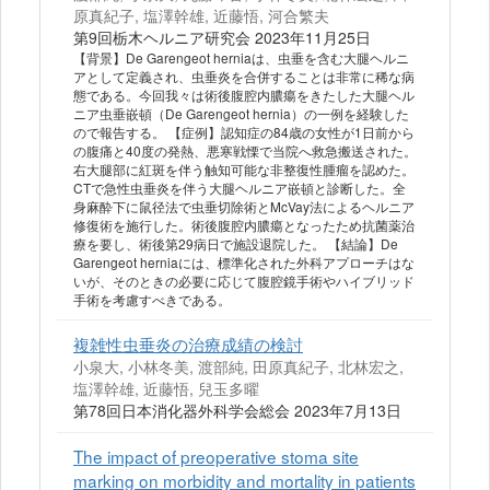
原真紀子, 塩澤幹雄, 近藤悟, 河合繁夫
第9回栃木ヘルニア研究会 2023年11月25日
【背景】De Garengeot herniaは、虫垂を含む大腿ヘルニ
アとして定義され、虫垂炎を合併することは非常に稀な病
態である。今回我々は術後腹腔内膿瘍をきたした大腿ヘル
ニア虫垂嵌頓（De Garengeot hernia）の一例を経験した
ので報告する。 【症例】認知症の84歳の女性が1日前から
の腹痛と40度の発熱、悪寒戦慄で当院へ救急搬送された。
右大腿部に紅斑を伴う触知可能な非整復性腫瘤を認めた。
CTで急性虫垂炎を伴う大腿ヘルニア嵌頓と診断した。全
身麻酔下に鼠径法で虫垂切除術とMcVay法によるヘルニア
修復術を施行した。術後腹腔内膿瘍となったため抗菌薬治
療を要し、術後第29病日で施設退院した。 【結論】De
Garengeot herniaには、標準化された外科アプローチはな
いが、そのときの必要に応じて腹腔鏡手術やハイブリッド
手術を考慮すべきである。
複雑性虫垂炎の治療成績の検討
小泉大, 小林冬美, 渡部純, 田原真紀子, 北林宏之,
塩澤幹雄, 近藤悟, 兒玉多曜
第78回日本消化器外科学会総会 2023年7月13日
The impact of preoperative stoma site
marking on morbidity and mortality in patients