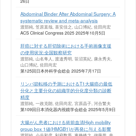
26日
Abdominal Binder After Abdominal Surgery: A
systematic review and meta-analysis
渡部純, 笠原直哉, 喜安佳之, 山口博紀, 佐田尚宏
ACS Clinical Congress 2025 2025年10月5日
肝癌に対する肝切除術における手術画像支援
の使用状況:全国観察研究
渡部純, 山名隼人, 渡邉秀明, 笹沼英紀, 康永秀夫,
山口博紀, 佐田尚宏
第125回日本外科学会総会 2025年7月17日
リンパ節転移の予測におけるT1大腸癌の最低
分化と主要分化の組織学的分化度分類の診断
精度
渡部純, 一政克朗, 佐田尚宏, 宮原晶子, 河合繁夫
第109回日本消化器内視鏡学会総会 2025年5月9日
大腸がん患者における術前血清High mobility
group box 1値(HMGB1)が再発に与える影響
渡部純, 小谷和彦, 利府数馬, 東條峰之, 伊藤誉, 井