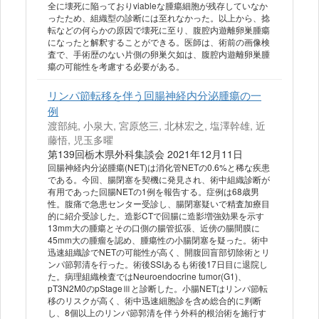
全に壊死に陥っておりviableな腫瘍細胞が残存していなか
ったため、組織型の診断には至れなかった。以上から、捻
転などの何らかの原因で壊死に至り、腹腔内遊離卵巣腫瘍
になったと解釈することができる。医師は、術前の画像検
査で、手術歴のない片側の卵巣欠如は、腹腔内遊離卵巣腫
瘍の可能性を考慮する必要がある。
リンパ節転移を伴う回腸神経内分泌腫瘍の一
例
渡部純, 小泉大, 宮原悠三, 北林宏之, 塩澤幹雄, 近
藤悟, 児玉多曜
第139回栃木県外科集談会 2021年12月11日
回腸神経内分泌腫瘍(NET)は消化管NETの0.6%と稀な疾患
である。今回、腸閉塞を契機に発見され、術中組織診断が
有用であった回腸NETの1例を報告する。症例は68歳男
性。腹痛で急患センター受診し、腸閉塞疑いで精査加療目
的に紹介受診した。造影CTで回腸に造影増強効果を示す
13mm大の腫瘍とその口側の腸管拡張、近傍の腸間膜に
45mm大の腫瘤を認め、腫瘍性の小腸閉塞を疑った。術中
迅速組織診でNETの可能性が高く、開腹回盲部切除術とリ
ンパ節郭清を行った。術後SSIあるも術後17日目に退院し
た。病理組織検査ではNeuroendocrine tumor(G1)、
pT3N2M0のpStageⅢと診断した。小腸NETはリンパ節転
移のリスクが高く、術中迅速細胞診を含め総合的に判断
し、8個以上のリンパ節郭清を伴う外科的根治術を施行す