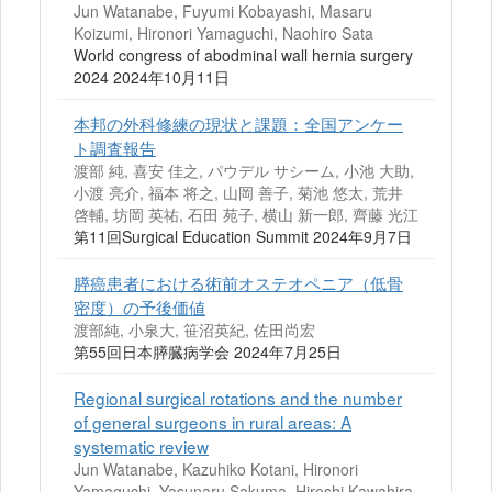
Jun Watanabe, Fuyumi Kobayashi, Masaru
Koizumi, Hironori Yamaguchi, Naohiro Sata
World congress of abodminal wall hernia surgery
2024 2024年10月11日
本邦の外科修練の現状と課題：全国アンケー
ト調査報告
渡部 純, 喜安 佳之, パウデル サシーム, 小池 大助,
小渡 亮介, 福本 将之, 山岡 善子, 菊池 悠太, 荒井
啓輔, 坊岡 英祐, 石田 苑子, 横山 新一郎, 齊藤 光江
第11回Surgical Education Summit 2024年9月7日
膵癌患者における術前オステオペニア（低骨
密度）の予後価値
渡部純, 小泉大, 笹沼英紀, 佐田尚宏
第55回日本膵臓病学会 2024年7月25日
Regional surgical rotations and the number
of general surgeons in rural areas: A
systematic review
Jun Watanabe, Kazuhiko Kotani, Hironori
Yamaguchi, Yasunaru Sakuma, Hiroshi Kawahira,