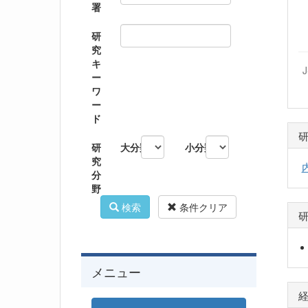
署
研
究
キ
ー
ワ
ー
ド
研
大分類
小分類
究
分
野
検索
条件クリア
メニュー