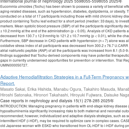
International journal of nephrology 2025 5598055-5598055 2025年
Eucommia ulmoides (Tochu) has been shown to possess a variety of beneficial effects 
aging-related diseases, such as hypertension, diabetes, dyslipidemia, or obesity. T
conducted on a total of 17 participants including those with mild chronic kidney di
product containing Tochu leaf extract for a short period (median: 33 days), to investi
markers. Mean systolic blood pressure (SBP) of all the participants significantly d
± 10.2 mmHg at the end of the administration (p < 0.05). Analysis of CKD patients a
decreased from 130.7 ± 12.9 mmHg to 121.2 ± 10.7 mmHg (p < 0.01), while the chan
Furthermore, SBP decrease in CKD patients with hypertension (n = 7) alone was a
oxidative stress index of all participants was decreased from 300.2 ± 76.7 U.CARR
atrial natriuretic peptide (ANP) of all the participants was increased from 8.1 (5.0-9
findings suggested that Tochu-derived components may have potential therapeutic be
gaps in currently underserved opportunities for prevention or intervention. Trial Reg
UMIN000050727.
Adaptive Hemodiafiltration Strategies in a Full-Term Pregnancy
Report.
Masato Sakai, Erika Hishida, Manabu Ogura, Takahiro Masuda, Manab
Hiroshi Satonaka, Hironori Takahashi, Hiroyuki Fujiwara, Daisuke Nag
Case reports in nephrology and dialysis 15(1) 278-285 2025年
INTRODUCTION: Managing pregnancy in patients with end-stage kidney disease (E
hypoalbuminemia significantly increasing risks to both maternal and neonatal out
recommended; however, individualized and adaptive dialysis strategies, such as s
intermittent HDF (i-HDF), may be required to optimize care in complex cases. CA
old Japanese woman with ESKD who transitioned from OL-HDF to i-HDF during pr