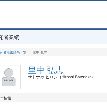
究者業績
究者検索結果一覧
里中 弘志
里中 弘志
サトナカ ヒロシ (Hiroshi Satonaka)
基本情報