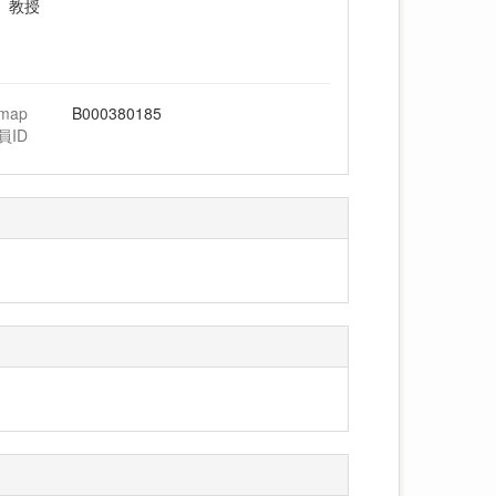
 教授
hmap
B000380185
員ID