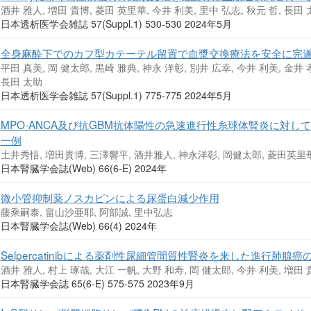
酒井 雅人, 増田 貴博, 菱田 英里華, 今井 利美, 里中 弘志, 秋元 哲, 長田
日本透析医学会雑誌 57(Suppl.1) 530-530 2024年5月
全身麻酔下でのカフ型カテーテル留置で血漿交換療法を安全に完遂
平田 真美, 岡 健太郎, 黒崎 雅典, 神永 洋彰, 別井 広幸, 今井 利美, 金井 
長田 太助
日本透析医学会雑誌 57(Suppl.1) 775-775 2024年5月
MPO-ANCA及び抗GBM抗体陽性の急速進行性糸球体腎炎に対
一例
土井秀悟, 増田貴博, 三澤響平, 酒井雅人, 神永洋彰, 岡健太郎, 菱田英里華
日本腎臓学会誌(Web) 66(6-E) 2024年
微小管抑制薬ノスカピンによる尿蛋白減少作用
藤乘嗣泰, 畠山沙亜耶, 阿部誠, 里中弘志
日本腎臓学会誌(Web) 66(4) 2024年
Selpercatinibによる薬剤性尿細管間質性腎炎を来した進行肺腺癌
酒井 雅人, 村上 琢哉, 大江 一帆, 大野 和寿, 岡 健太郎, 今井 利美, 増田 
日本腎臓学会誌 65(6-E) 575-575 2023年9月