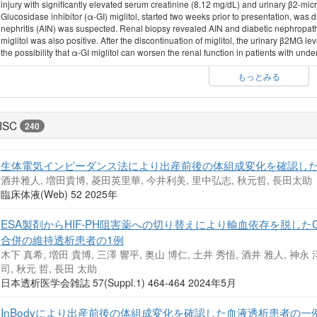
injury with significantly elevated serum creatinine (8.12 mg/dL) and urinary β2-mic
Glucosidase inhibitor (α-GI) miglitol, started two weeks prior to presentation, was 
nephritis (AIN) was suspected. Renal biopsy revealed AIN and diabetic nephropath
miglitol was also positive. After the discontinuation of miglitol, the urinary β2MG l
the possibility that α-GI miglitol can worsen the renal function in patients with unde
もっとみる
ISC
240
生体電気インピーダンス法により出産前後の体組成変化を確認し
酒井雅人, 増田貴博, 菱田英里華, 今井利美, 里中弘志, 秋元哲, 長田太助
臨床体液(Web) 52 2025年
ESA製剤からHIF-PH阻害薬への切り替えにより輸血依存を脱したC
合併の維持透析患者の1例
木下 真希, 増田 貴博, 三澤 響平, 奥山 博仁, 土井 秀悟, 酒井 雅人, 神永 
司, 秋元 哲, 長田 太助
日本透析医学会雑誌 57(Suppl.1) 464-464 2024年5月
InBodyにより出産前後の体組成変化を確認した血液透析患者の一