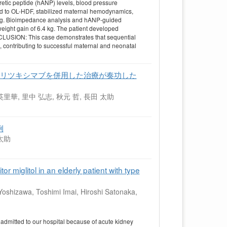
retic peptide (hANP) levels, blood pressure
 to OL-HDF, stabilized maternal hemodynamics,
4 g. Bioimpedance analysis and hANP-guided
weight gain of 6.4 kg. The patient developed
LUSION: This case demonstrates that sequential
contributing to successful maternal and neonatal
してリツキシマブを併用した治療が奏功した
英里華, 里中 弘志, 秋元 哲, 長田 太助
例
 太助
or miglitol in an elderly patient with type
Yoshizawa, Toshimi Imai, Hiroshi Satonaka,
admitted to our hospital because of acute kidney