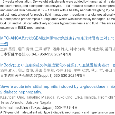
+ 5 weeks of gestation. Dry weight adjustments were guided by human atrial natriu
measurements, and bioimpedance analysis. i-HDF reduced albumin loss compared
and enabled term delivery at 39 + 1 weeks with a healthy neonate weighing 2,77
adjustments allowed for precise fluid management, resulting in a total gestational 
superimposed preeclampsia during labor, which was successfully managed. CONC
OL-HDF and i-HDF can effectively address hypoalbuminemia and fluid imbalances, 
outcomes in ESKD pregnancies.
MPO-ANCA及び抗GBM抗体陽性の急速進行性糸球体腎炎に対
一例
土井 秀悟, 増田 貴博, 三澤 響平, 酒井 雅人, 神永 洋彰, 岡 健太郎, 菱田 
日本腎臓学会誌 66(6-E) 958-958 2024年9月
InBodyにより出産前後の体組成変化を確認した血液透析患者の一
酒井 雅人, 増田 貴博, 菱田 英里華, 今井 利美, 里中 弘志, 秋元 哲, 長田
日本透析医学会雑誌 57(Suppl.1) 530-530 2024年5月
Severe acute interstitial nephritis induced by α-glucosidase inhibit
2 diabetic nephropathy.
Kazutoshi Ono, Takahiro Masuda, Yuko Ono, Erika Hishida, Hiromichi 
Tetsu Akimoto, Daisuke Nagata
Internal medicine (Tokyo, Japan) 2024年3月4日
A 79-year-old male patient with type 2 diabetic nephropathy and hypertension was 