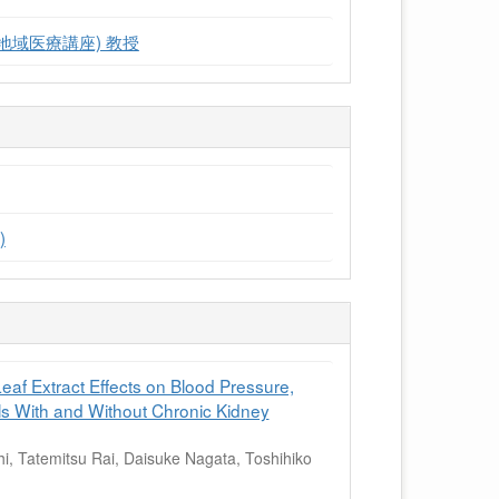
地域医療講座) 教授
)
eaf Extract Effects on Blood Pressure,
uals With and Without Chronic Kidney
i, Tatemitsu Rai, Daisuke Nagata, Toshihiko