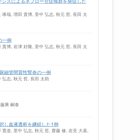
ドーシスによるネフローゼ症候群を発症した
 琢哉, 増田 貴博, 里中 弘志, 秋元 哲, 長田 太
の一例
 貴博, 岩津 好隆, 里中 弘志, 秋元 哲, 長田 太
よる尿細管間質性腎炎の一例
 弘志, 秋元 哲, 長田 太助
, 藤乘 嗣泰
選択し血液透析を継続した1例
 寛道, 里中 弘志, 秋元 哲, 齋藤 修, 岩見 大基,