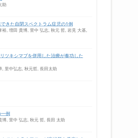
 太助
できた自閉スペクトラム症児の1例
孝裕, 増田 貴博, 里中 弘志, 秋元 哲, 岩見 大基,
してリツキシマブを併用した治療が奏功した
, 里中弘志, 秋元哲, 長田太助
の一例
貴博, 里中 弘志, 秋元 哲, 長田 太助