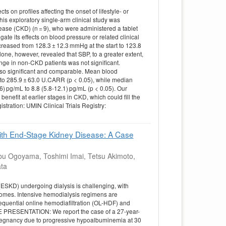
on profiles affecting the onset of lifestyle- or
his exploratory single-arm clinical study was
sease (CKD) (n = 9), who were administered a tablet
gate its effects on blood pressure or related clinical
ecreased from 128.3 ± 12.3 mmHg at the start to 123.8
lone, however, revealed that SBP, to a greater extent,
ge in non-CKD patients was not significant.
lso significant and comparable. Mean blood
 to 285.9 ± 63.0 U.CARR (p < 0.05), while median
.6) pg/mL to 8.8 (5.8-12.1) pg/mL (p < 0.05). Our
nefit at earlier stages in CKD, which could fill the
istration: UMIN Clinical Trials Registry:
 with End-Stage Kidney Disease: A Case
u Ogoyama, Toshimi Imai, Tetsu Akimoto,
ata
SKD) undergoing dialysis is challenging, with
comes. Intensive hemodialysis regimens are
equential online hemodiafiltration (OL-HDF) and
SE PRESENTATION: We report the case of a 27-year-
egnancy due to progressive hypoalbuminemia at 30