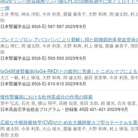
IgG型リンパ形質細胞リンパ腫(LPL)の治療経過中に腎アミロイ
一例
土井 秀悟, 神永 洋彰, 今井 利美, 齋藤 麻美子, 大野 和寿, 岡 健太郎, 村上
助
日本腎臓学会誌 65(6-E) 587-587 2023年9月
プレドニゾロン,アバコパンにより寛解し得た顕微鏡的多発血管炎
奥山 博仁, 岡 健太郎, 今井 利美, 大野 和寿, 村上 琢哉, 齋藤 麻美子, 増田
助
日本腎臓学会誌 65(6-E) 593-593 2023年9月
IgG4関連腎臓病(IgG4-RKD)との鑑別に苦慮したニボルマブに
大江 一帆, 村上 琢哉, 大野 和寿, 岡 健太郎, 菱田 英里華, 今井 利美, 里中
日本腎臓学会誌 65(6-E) 610-610 2023年9月
慢性腎臓病における杜仲茶成分の作用の探索
里中 弘志, 石光 晃, 横山 翔平, 高橋 知里, 長田 太助, 頼 建光, 石光 俊彦
日本高血圧学会総会プログラム・抄録集 45回 421-421 2023年9月
広範な中枢静脈狭窄(CVS)のため右大腿静脈カフ型カテーテルを
岡 健太郎, 今井 利美, 大山 雄大, 齋藤 麻美子, 大野 和寿, 村上 琢哉, 吉澤
長田 太助