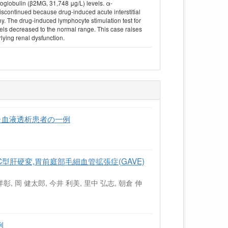
roglobulin (β2MG, 31,748 μg/L) levels. α-
discontinued because drug-induced acute interstitial
y. The drug-induced lymphocyte stimulation test for
evels decreased to the normal range. This case raises
rlying renal dysfunction.
た血液透析患者の一例
型肝硬変,胃前庭部毛細血管拡張症(GAVE)
洋彰, 岡 健太郎, 今井 利美, 里中 弘志, 朝倉 伸
例