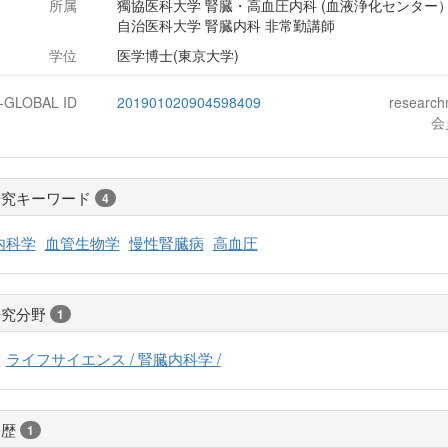
所属
獨協医科大学 腎臓・高血圧内科 (血液浄化センター）
自治医科大学 腎臓内科 非常勤講師
学位
医学博士(東京大学)
J-GLOBAL ID
201901020904598409
researc
会
研究キーワード
4
内科学
血管生物学
慢性腎臓病
高血圧
研究分野
1
ライフサイエンス / 腎臓内科学 /
経歴
1