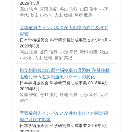
2026年3月
高山 法也, 笹沼 英紀, 谷口 信行, 山田 俊幸, 小形
幸代, 秋山 いわき, 力山 敏樹, 利府 数馬
音響放射力インパルスが大動物の肺に及ぼす
影響
日本学術振興会 科学研究費助成事業 2019年4月 -
2023年3月
高山 法也, 谷口 信行, 小形 幸代, 新田 尚隆, 秋山
いわき, 力山 敏樹, 笹沼 英紀
肺葉切除後の心原性脳梗塞の原因解明-肺静脈
遮断に伴う左房内血流パターンの変化
日本学術振興会 科学研究費助成事業 2018年4月 -
2023年3月
遠藤 俊輔, 丹羽 康則, 坪地 宏嘉, 小形 幸代, 大谷
智仁
音響放射力インパルスが肺およびその周囲組
織に及ぼす影響
日本学術振興会 科学研究費助成事業 2016年4月 -
2020年3月