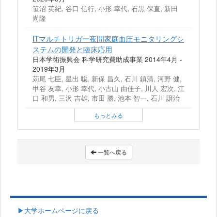
笹沼 英紀, 谷口 信行, 小形 幸代, 石黒 保直, 新田
尚隆
ITマルチトリガー夜間家庭血圧モニタリングシ
ステムの開発と臨床応用
日本学術振興会 科学研究費助成事業 2014年4月 -
2019年3月
苅尾 七臣, 星出 聡, 新保 昌久, 石川 鎮清, 河野 健,
甲谷 友幸, 小形 幸代, 小古山 由佳子, 川人 宏次, 江
口 和男, 三沢 吉雄, 市田 勝, 池本 智一, 石川 譲治
もっとみる
一覧へ戻る
▶大学ホームページに戻る