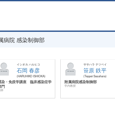
属病院 感染制御部
イシオカ ハルヒコ
ササハラ テツペイ
石岡 春彦
笹原 鉄平
HARUHIKO ISHIOKA
Teppei Sasahara
感染・免疫学講座 臨床感染症学
附属病院感染制御部
部門
学内教授
講師