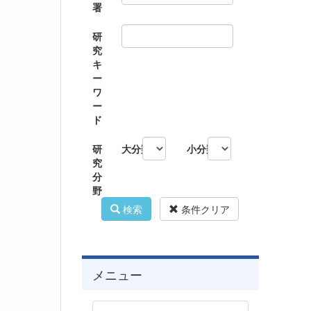
署
研
究
キ
ー
ワ
ー
ド
研
大分類
小分類
究
分
野
検索
条件クリア
メニュー