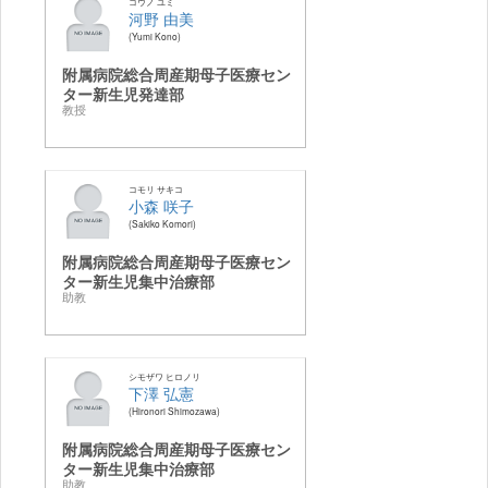
コウノ ユミ
河野 由美
Yumi Kono
附属病院総合周産期母子医療セン
ター新生児発達部
教授
コモリ サキコ
小森 咲子
Sakiko Komori
附属病院総合周産期母子医療セン
ター新生児集中治療部
助教
シモザワ ヒロノリ
下澤 弘憲
Hironori Shimozawa
附属病院総合周産期母子医療セン
ター新生児集中治療部
助教