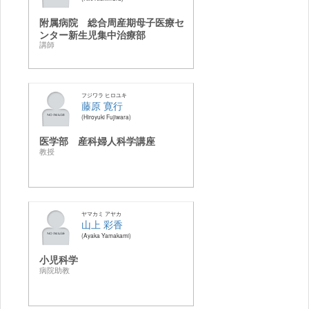
附属病院 総合周産期母子医療セ
ンター新生児集中治療部
講師
フジワラ ヒロユキ
藤原 寛行
Hiroyuki Fujiwara
医学部 産科婦人科学講座
教授
ヤマカミ アヤカ
山上 彩香
Ayaka Yamakami
小児科学
病院助教