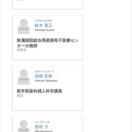
スズキ ヒロタダ
鈴木 寛正
Hirotada Suzuki
附属病院総合周産期母子医療セン
ター分娩部
准教授
タカハシ ヒロノリ
高橋 宏典
Hironori Takahashi
医学部産科婦人科学講座
教授
ニシムラ リキ
西村 力
Riki Nishimura