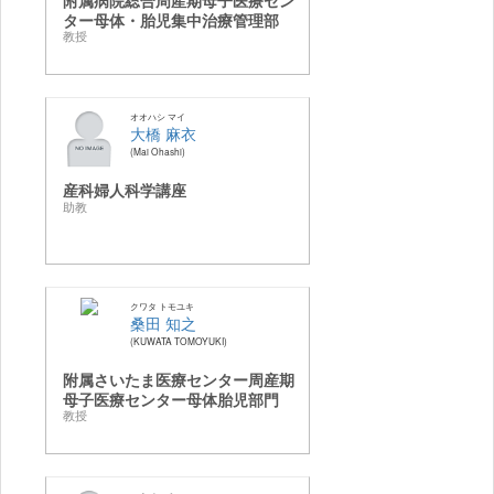
附属病院総合周産期母子医療セン
ター母体・胎児集中治療管理部
教授
オオハシ マイ
大橋 麻衣
Mai Ohashi
産科婦人科学講座
助教
クワタ トモユキ
桑田 知之
KUWATA TOMOYUKI
附属さいたま医療センター周産期
母子医療センター母体胎児部門
教授