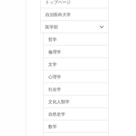
トップページ
自治医科大学
医学部
哲学
倫理学
文学
心理学
社会学
文化人類学
自然史学
数学