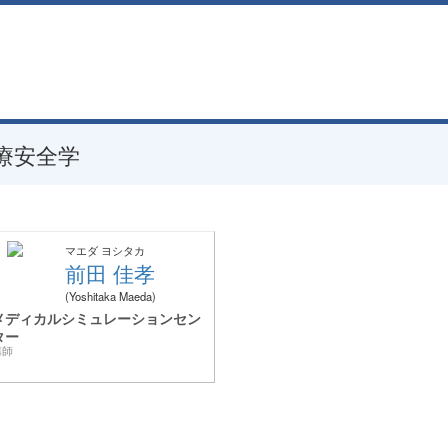
療安全学
マエダ ヨシタカ
前田 佳孝
Yoshitaka Maeda
メディカルシミュレーションセン
ター
講師