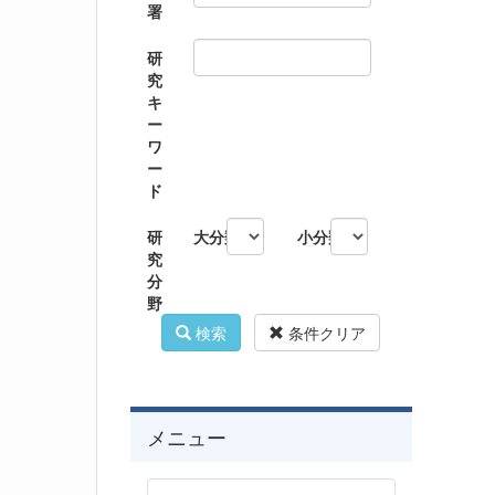
署
研
究
キ
ー
ワ
ー
ド
研
大分類
小分類
究
分
野
検索
条件クリア
メニュー